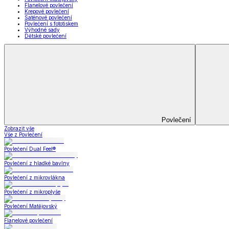
Prostěradla
Zobrazit vše
Vše z Prostěradla
Prostěradla z mikroplyše
Prostěradla froté
Prostěradla jersey
Prostěradla s elastanem
Prostěradla plátěná
Prostěradla nepropustná
Prostěradla dětská
Přehozy na postel
Bytový text