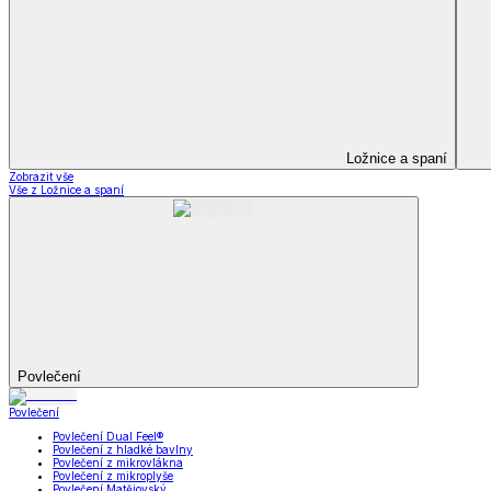
Soupravy
Prostěradla
Prostěradla
Prostěradla z mikroplyše
Prostěradla froté
Prostěradla jersey
Prostěradla s elastanem
Prostěradla plátěná
Prostěradla nepropustná
Prostěradla dětská