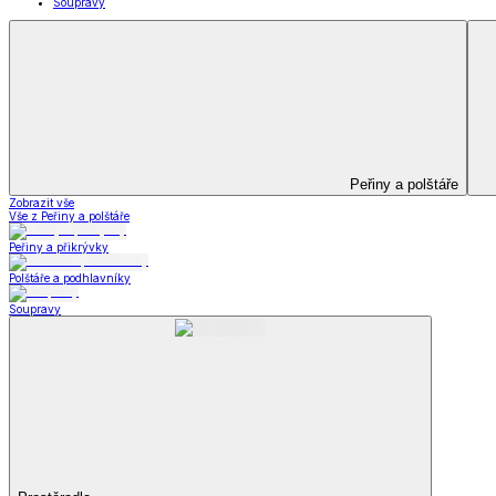
Kuchyňský a jídelní textil
Kuchyňský a jídelní textil
Kuchyňské zástěry a chňapky
Utěrky
Ubrusy a prostírání
Kuchyňský a jídelní tex
Zobrazit vše
Vše z Kuchyňský a jídelní textil
Kuchyňské zástěry a chňapky
Utěrky
Ubrusy a prostírání