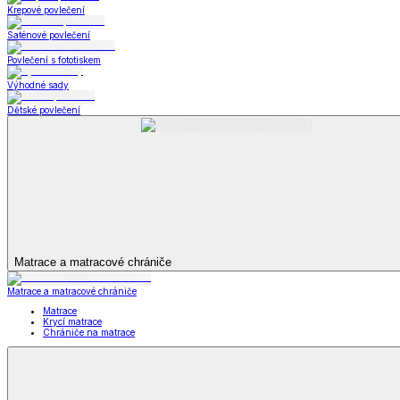
Bytový textil
Bytový textil
Zobrazit vše
Vše z Bytový textil
Deky a plédy
Deky a plédy
Beránkové soupravy
Beránkové deky