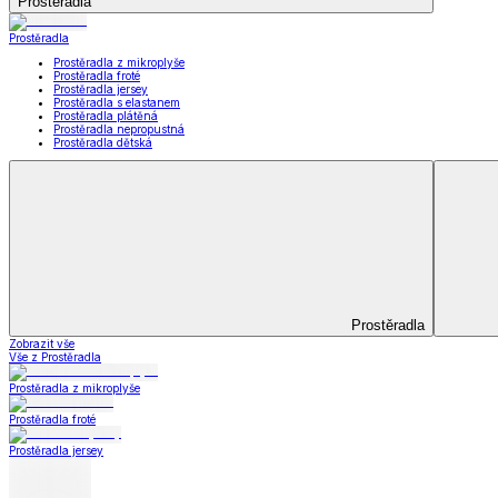
Koupelna
Koupelna
Ručníky a osušky
Koupelnové předložky
Koupelna
Zobrazit vše
Vše z Koupelna
Ručníky a osušky
Koupelnové předložky