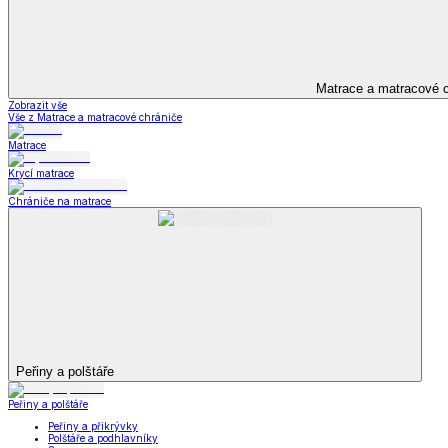
Televizní deky a pytle
Deky z mikroplyše
Deky a plédy
Zobrazit vše
Vše z Deky a plédy
Beránkové soupravy
Beránkové deky
Televizní deky a pytle
Deky z mikroplyše