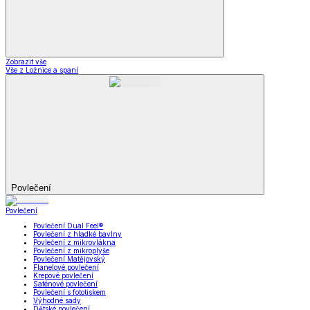
Zobrazit vše
Vše z Ložnice a spaní
Povlečení
Povlečení
Povlečení Dual Feel®
Povlečení z hladké bavlny
Povlečení z mikrovlákna
Povlečení z mikroplyše
Povlečení Matějovský
Flanelové povlečení
Krepové povlečení
Saténové povlečení
Povlečení s fototiskem
Výhodné sady
Dětské povlečení