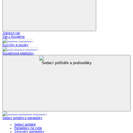
Zobrazit vše
Vše z Koupelna
Ručníky a osušky
Koupelnové předložky
Sedací polštáře a podsedáky
Sedací polštáře a podsedáky
Sedací polštáře
Podsedáky na židle
Zdravotní podsedáky