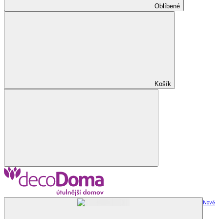
Oblíbené
Košík
Nově