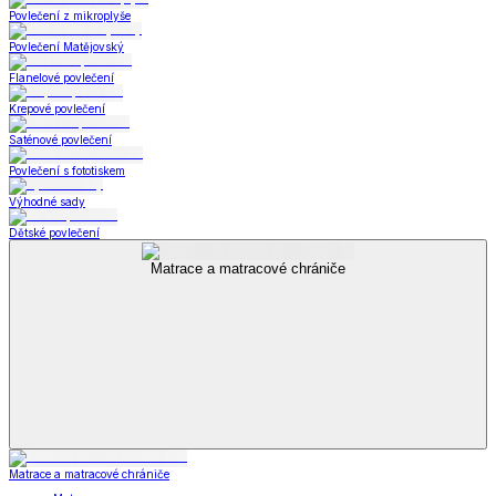
Povlečení z mikroplyše
Povlečení Matějovský
Flanelové povlečení
Krepové povlečení
Saténové povlečení
Povlečení s fototiskem
Výhodné sady
Dětské povlečení
Matrace a matracové chrániče
Matrace a matracové chrániče