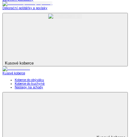
Dekorační polštářky a povlaky
Kusové koberce
Kusové koberce
Koberce do obýváku
Koberce do kuchyně
Nášlapy na schody