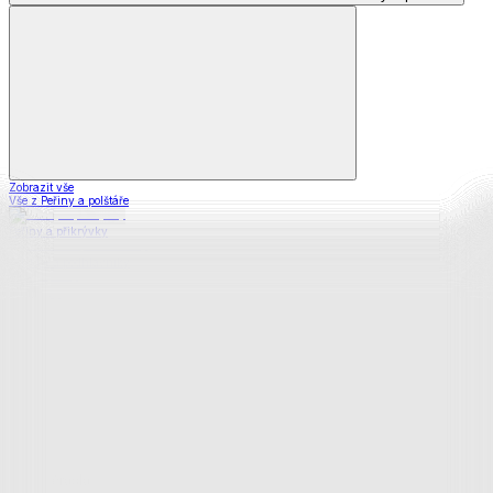
Zobrazit vše
Vše z Peřiny a polštáře
Peřiny a přikrývky
Polštáře a podhlavníky
Soupravy
Prostěradla