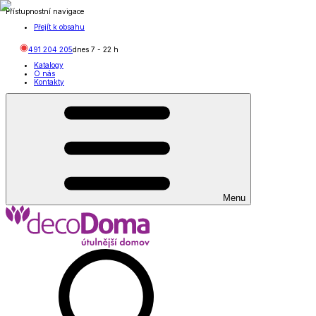
Přístupnostní navigace
Přejít k obsahu
491 204 205
dnes
7
-
22
h
Katalogy
O nás
Kontakty
Menu