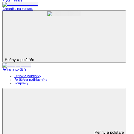
Krycí matrace
Chrániče na matrace
Peřiny a polštáře
Peřiny a polštáře
Peřiny a přikrývky
Polštáře a podhlavníky
Soupravy
Peřiny a polštáře