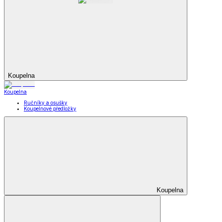
Koupelna
Koupelna
Ručníky a osušky
Koupelnové předložky
Koupelna