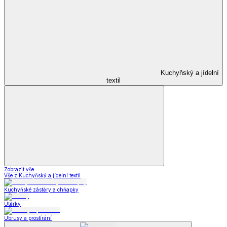
Kuchyňský a jídelní
textil
Zobrazit vše
Vše z Kuchyňský a jídelní textil
Kuchyňské zástěry a chňapky
Utěrky
Ubrusy a prostírání