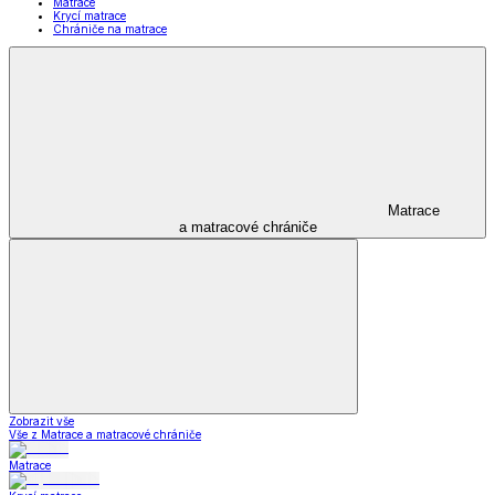
Matrace
Krycí matrace
Chrániče na matrace
Matrace
a matracové chrániče
Zobrazit vše
Vše z Matrace a matracové chrániče
Matrace