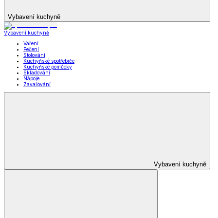
Vybavení kuchyně
Vybavení kuchyně
Vaření
Pečení
Stolování
Kuchyňské spotřebiče
Kuchyňské pomůcky
Skladování
Nápoje
Zavařování
Vybavení kuchyně