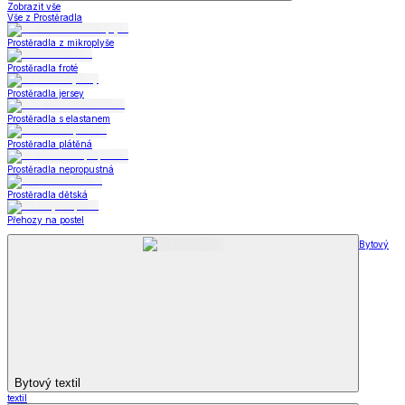
Zobrazit vše
Vše z Prostěradla
Prostěradla z mikroplyše
Prostěradla froté
Prostěradla jersey
Prostěradla s elastanem
Prostěradla plátěná
Prostěradla nepropustná
Prostěradla dětská
Přehozy na postel
Bytový
Bytový textil
textil