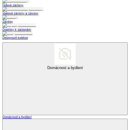
Hotové záclony
Voálové záclony a závěsy
Závěsy
Doplňky k záclonám
Designové kolekce
Domácnost a bydlení
Domácnost a bydlení