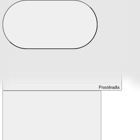
Prostěradla
Prostěradla z mikroplyše
Prostěradla froté
Prostěradla jersey
Prostěradla s elastanem
Prostěradla plátěná
Prostěradla nepropustná
Prostěradla dětská
Prostěradla