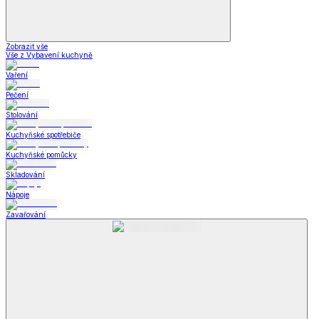
Zobrazit vše
Vše z Vybavení kuchyně
Vaření
Pečení
Stolování
Kuchyňské spotřebiče
Kuchyňské pomůcky
Skladování
Nápoje
Zavařování