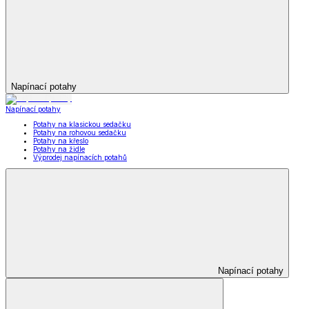
Napínací potahy
Napínací potahy
Potahy na klasickou sedačku
Potahy na rohovou sedačku
Potahy na křeslo
Potahy na židle
Výprodej napínacích potahů
Napínací potahy