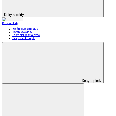
Deky a plédy
Deky a plédy
Beránkové soupravy
Beránkové deky
Televizní deky a pytle
Deky z mikroplyše
Deky a plédy