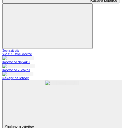
Kusové koberce
Zobrazit vše
Vše z Kusové koberce
Koberce do obýváku
Koberce do kuchyně
Nášlapy na schody
Záclony a závěsy