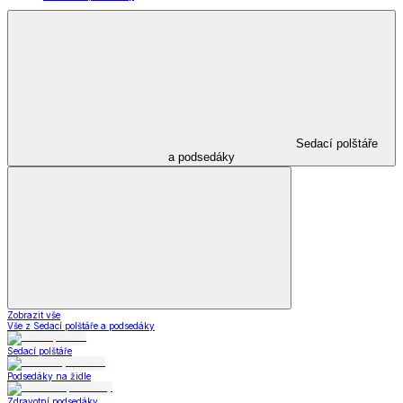
Sedací polštáře
a podsedáky
Zobrazit vše
Vše z Sedací polštáře a podsedáky
Sedací polštáře
Podsedáky na židle
Zdravotní podsedáky