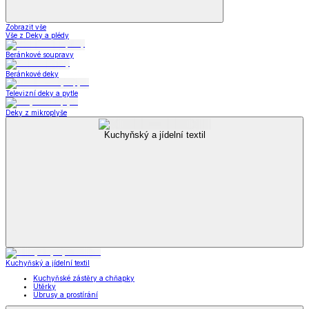
Zobrazit vše
Vše z Deky a plédy
Beránkové soupravy
Beránkové deky
Televizní deky a pytle
Deky z mikroplyše
Kuchyňský a jídelní textil
Kuchyňský a jídelní textil
Kuchyňské zástěry a chňapky
Utěrky
Ubrusy a prostírání