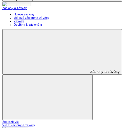
Záclony a závěsy
Hotové záclony
Voálové záclony a závěsy
Závěsy
Doplňky k záclonám
Záclony a závěsy
Zobrazit vše
Vše z Záclony a závěsy