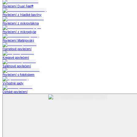
Koupelna
Koupelna
Ručníky a osušky
Koupelnové předložky
Koupelna
Zobrazit vše
Vše z Koupelna
Ručníky a osušky
Koupelnové předložky