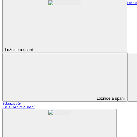
Televizní deky a pytle
Deky z mikroplyše
Deky a plédy
Zobrazit vše
Vše z Deky a plédy
Beránkové soupravy
Beránkové deky
Televizní deky a pytle
Deky z mikroplyše