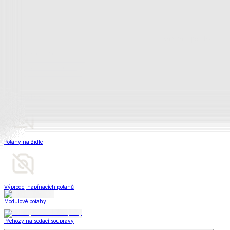
Bytový textil
Bytový textil
Zobrazit vše
Vše z Bytový textil
Deky a plédy
Deky a plédy
Beránkové soupravy
Beránkové deky