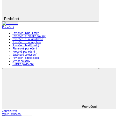
Kuchyňský a jídelní textil
Kuchyňský a jídelní textil
Kuchyňské zástěry a chňapky
Utěrky
Ubrusy a prostírání
Kuchyňský a jídelní tex
Zobrazit vše
Vše z Kuchyňský a jídelní textil
Kuchyňské zástěry a chňapky
Utěrky
Ubrusy a prostírání