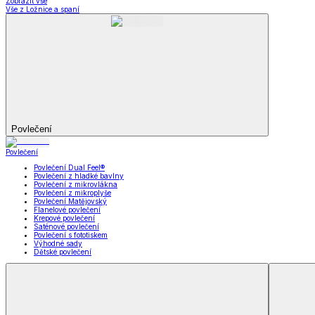
Koupelna
Koupelna
Ručníky a osušky
Koupelnové předložky
Koupelna
Zobrazit vše
Vše z Koupelna
Ručníky a osušky
Koupelnové předložky