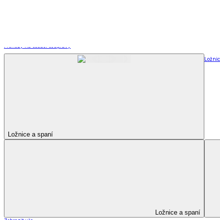
Kuchyňský a jídelní textil
Kuchyňský a jídelní textil
Kuchyňské zástěry a chňapky
Utěrky
Ubrusy a prostírání
Kuchyňský a jídelní tex
Zobrazit vše
Vše z Kuchyňský a jídelní textil
Kuchyňské zástěry a chňapky
Utěrky
Ubrusy a prostírání