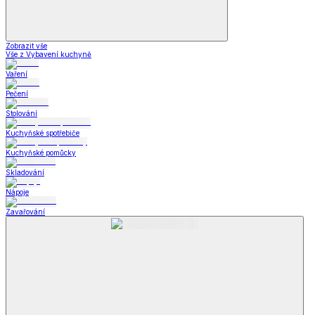
Zobrazit vše
Vše z Vybavení kuchyně
Vaření
Pečení
Stolování
Kuchyňské spotřebiče
Kuchyňské pomůcky
Skladování
Nápoje
Zavařování