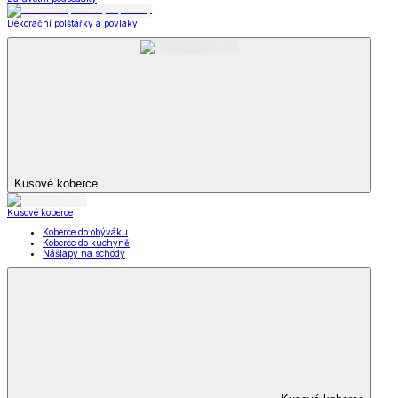
Dekorační polštářky a povlaky
Kusové koberce
Kusové koberce
Koberce do obýváku
Koberce do kuchyně
Nášlapy na schody