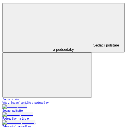
Sedací polštáře
a podsedáky
Zobrazit vše
Vše z Sedací polštáře a podsedáky
Sedací polštáře
Podsedáky na židle
Zdravotní podsedáky