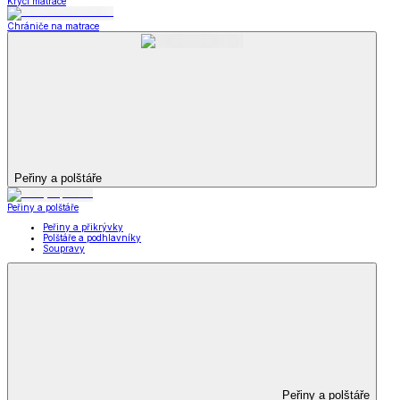
Krycí matrace
Chrániče na matrace
Peřiny a polštáře
Peřiny a polštáře
Peřiny a přikrývky
Polštáře a podhlavníky
Soupravy
Peřiny a polštáře