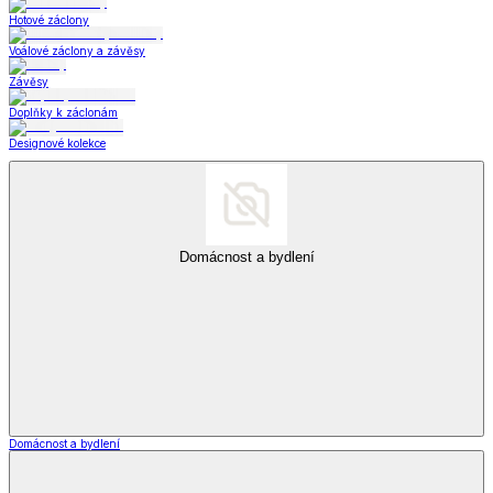
Hotové záclony
Voálové záclony a závěsy
Závěsy
Doplňky k záclonám
Designové kolekce
Domácnost a bydlení
Domácnost a bydlení