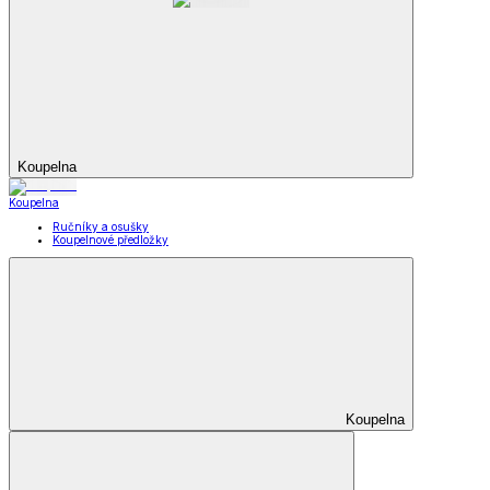
Koupelna
Koupelna
Ručníky a osušky
Koupelnové předložky
Koupelna