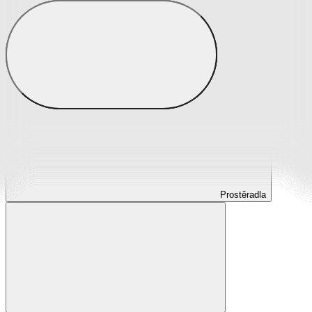
Prostěradla
Prostěradla z mikroplyše
Prostěradla froté
Prostěradla jersey
Prostěradla s elastanem
Prostěradla plátěná
Prostěradla nepropustná
Prostěradla dětská
Prostěradla