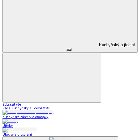
Kuchyňský a jídelní
textil
Zobrazit vše
Vše z Kuchyňský a jídelní textil
Kuchyňské zástěry a chňapky
Utěrky
Ubrusy a prostírání