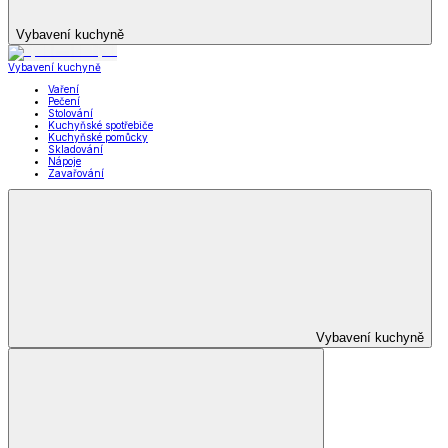
Vybavení kuchyně
Vybavení kuchyně
Vaření
Pečení
Stolování
Kuchyňské spotřebiče
Kuchyňské pomůcky
Skladování
Nápoje
Zavařování
Vybavení kuchyně