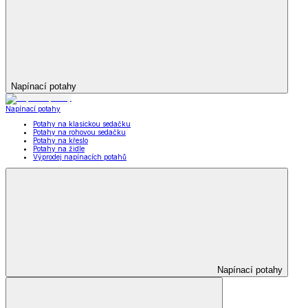
Napínací potahy
Napínací potahy
Potahy na klasickou sedačku
Potahy na rohovou sedačku
Potahy na křeslo
Potahy na židle
Výprodej napínacích potahů
Napínací potahy