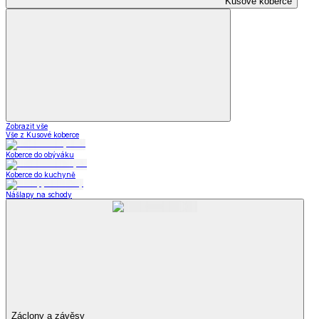
Kusové koberce
Zobrazit vše
Vše z Kusové koberce
Koberce do obýváku
Koberce do kuchyně
Nášlapy na schody
Záclony a závěsy