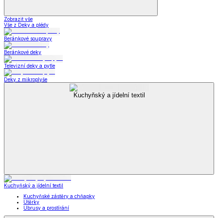
Zobrazit vše
Vše z Deky a plédy
Beránkové soupravy
Beránkové deky
Televizní deky a pytle
Deky z mikroplyše
Kuchyňský a jídelní textil
Kuchyňský a jídelní textil
Kuchyňské zástěry a chňapky
Utěrky
Ubrusy a prostírání