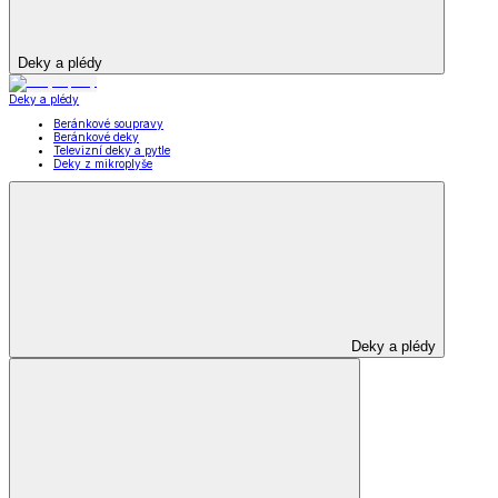
Deky a plédy
Deky a plédy
Beránkové soupravy
Beránkové deky
Televizní deky a pytle
Deky z mikroplyše
Deky a plédy