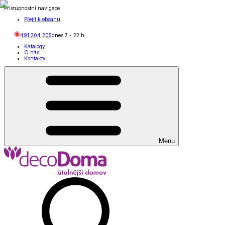
Přístupnostní navigace
Přejít k obsahu
491 204 205
dnes
7
-
22
h
Katalogy
O nás
Kontakty
Menu