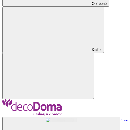
Oblíbené
Košík
Nově