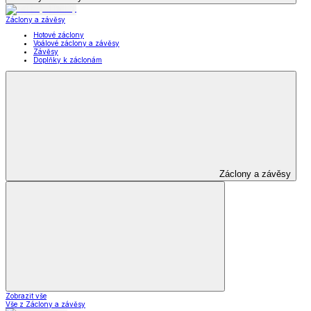
Záclony a závěsy
Hotové záclony
Voálové záclony a závěsy
Závěsy
Doplňky k záclonám
Záclony a závěsy
Zobrazit vše
Vše z Záclony a závěsy