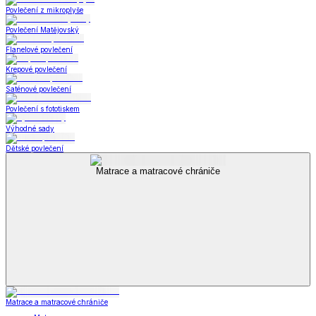
Povlečení z mikroplyše
Povlečení Matějovský
Flanelové povlečení
Krepové povlečení
Saténové povlečení
Povlečení s fototiskem
Výhodné sady
Dětské povlečení
Matrace a matracové chrániče
Matrace a matracové chrániče