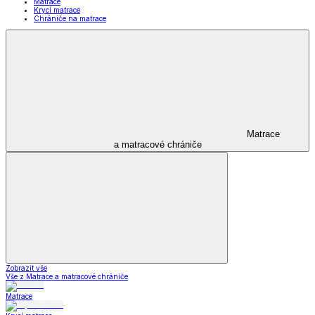
Matrace
Krycí matrace
Chrániče na matrace
Matrace
a matracové chrániče
Zobrazit vše
Vše z Matrace a matracové chrániče
Matrace