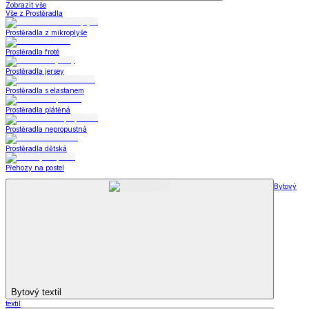
Zobrazit vše
Vše z Prostěradla
Prostěradla z mikroplyše
Prostěradla froté
Prostěradla jersey
Prostěradla s elastanem
Prostěradla plátěná
Prostěradla nepropustná
Prostěradla dětská
Přehozy na postel
Bytový
Bytový textil
textil