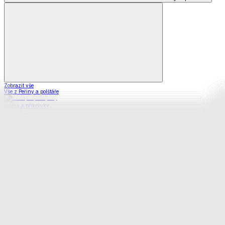
Zobrazit vše
Vše z Peřiny a polštáře
Peřiny a přikrývky
Polštáře a podhlavníky
Soupravy
Prostěradla