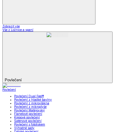
Zobrazit vše
Vše z Ložnice a spaní
Povlečení
Povlečení
Povlečení Dual Feel®
Povlečení z hladké bavlny
Povlečení z mikrovlákna
Povlečení z mikroplyše
Povlečení Matějovský
Flanelové povlečení
Krepové povlečení
Saténové povlečení
Povlečení s fototiskem
Výhodné sady
Dětské povlečení