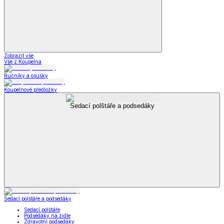
Zobrazit vše
Vše z Koupelna
Ručníky a osušky
Koupelnové předložky
Sedací polštáře a podsedáky
Sedací polštáře a podsedáky
Sedací polštáře
Podsedáky na židle
Zdravotní podsedáky