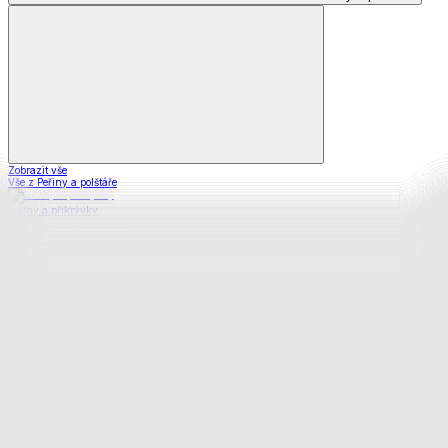
Zobrazit vše
Vše z Peřiny a polštáře
Peřiny a přikrývky
Polštáře a podhlavníky
Soupravy
Prostěradla