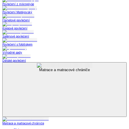
Povlečení z mikroplyše
Povlečení Matějovský
Flanelové povlečení
Krepové povlečení
Saténové povlečení
Povlečení s fototiskem
Výhodné sady
Dětské povlečení
Matrace a matracové chrániče
Matrace a matracové chrániče