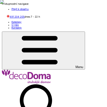
Přístupnostní navigace
Přejít k obsahu
491 204 205
dnes
7
-
22
h
Katalogy
O nás
Kontakty
Menu