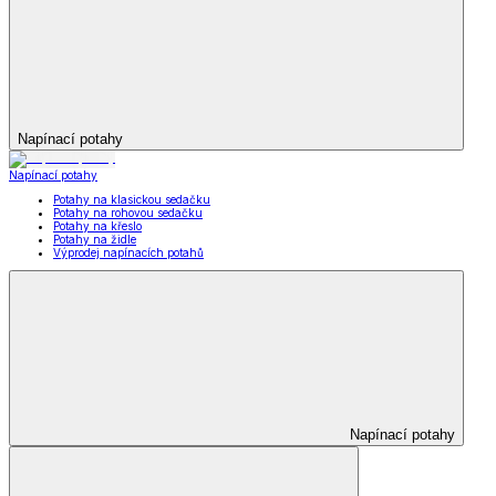
Napínací potahy
Napínací potahy
Potahy na klasickou sedačku
Potahy na rohovou sedačku
Potahy na křeslo
Potahy na židle
Výprodej napínacích potahů
Napínací potahy