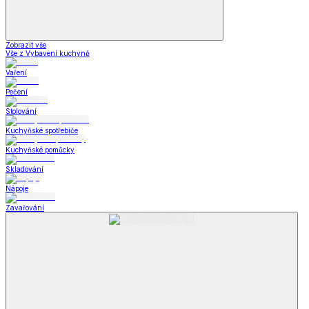
Zobrazit vše
Vše z Vybavení kuchyně
Vaření
Pečení
Stolování
Kuchyňské spotřebiče
Kuchyňské pomůcky
Skladování
Nápoje
Zavařování