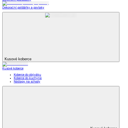
Dekorační polštářky a povlaky
Kusové koberce
Kusové koberce
Koberce do obýváku
Koberce do kuchyně
Nášlapy na schody