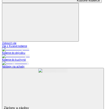
Kusové koberce
Zobrazit vše
Vše z Kusové koberce
Koberce do obýváku
Koberce do kuchyně
Nášlapy na schody
Záclony a závěsy