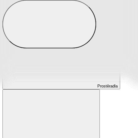
Prostěradla
Prostěradla z mikroplyše
Prostěradla froté
Prostěradla jersey
Prostěradla s elastanem
Prostěradla plátěná
Prostěradla nepropustná
Prostěradla dětská
Prostěradla