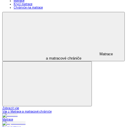
Matrace
Krycí matrace
Chrániče na matrace
Matrace
a matracové chrániče
Zobrazit vše
Vše z Matrace a matracové chrániče
Matrace