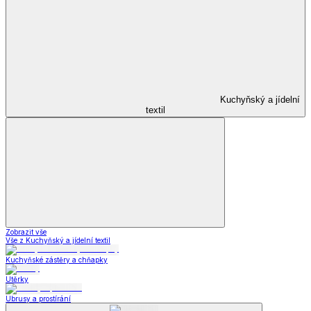
Kuchyňský a jídelní
textil
Zobrazit vše
Vše z Kuchyňský a jídelní textil
Kuchyňské zástěry a chňapky
Utěrky
Ubrusy a prostírání