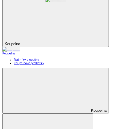
Koupelna
Koupelna
Ručníky a osušky
Koupelnové předložky
Koupelna