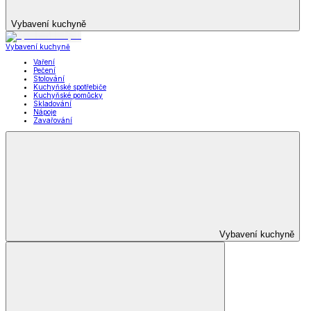
Vybavení kuchyně
Vybavení kuchyně
Vaření
Pečení
Stolování
Kuchyňské spotřebiče
Kuchyňské pomůcky
Skladování
Nápoje
Zavařování
Vybavení kuchyně