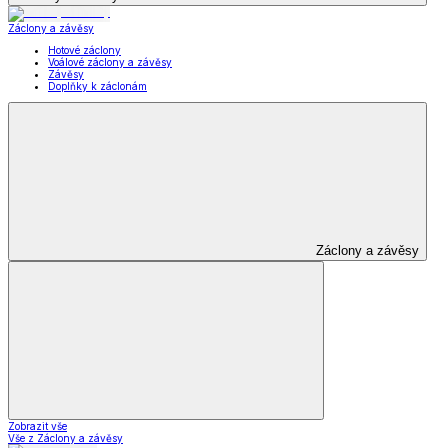
Záclony a závěsy
Hotové záclony
Voálové záclony a závěsy
Závěsy
Doplňky k záclonám
Záclony a závěsy
Zobrazit vše
Vše z Záclony a závěsy