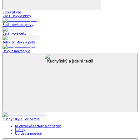
Zobrazit vše
Vše z Deky a plédy
Beránkové soupravy
Beránkové deky
Televizní deky a pytle
Deky z mikroplyše
Kuchyňský a jídelní textil
Kuchyňský a jídelní textil
Kuchyňské zástěry a chňapky
Utěrky
Ubrusy a prostírání