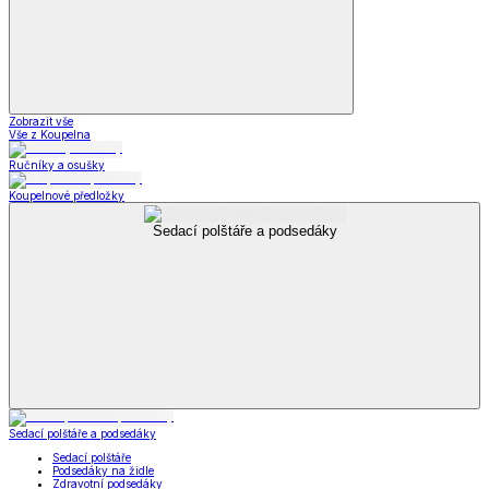
Zobrazit vše
Vše z Koupelna
Ručníky a osušky
Koupelnové předložky
Sedací polštáře a podsedáky
Sedací polštáře a podsedáky
Sedací polštáře
Podsedáky na židle
Zdravotní podsedáky