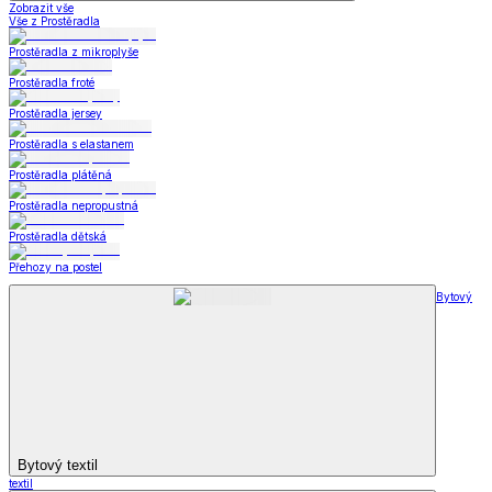
Zobrazit vše
Vše z Prostěradla
Prostěradla z mikroplyše
Prostěradla froté
Prostěradla jersey
Prostěradla s elastanem
Prostěradla plátěná
Prostěradla nepropustná
Prostěradla dětská
Přehozy na postel
Bytový
Bytový textil
textil