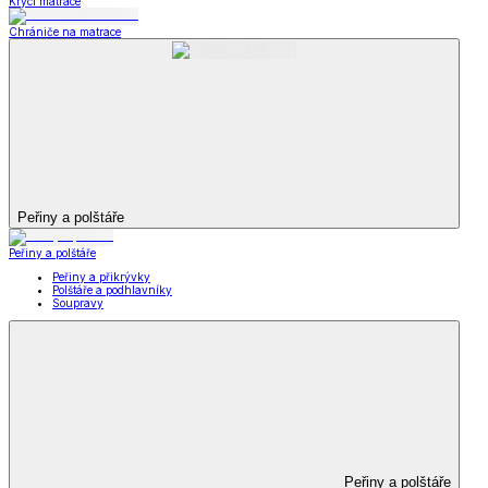
Krycí matrace
Chrániče na matrace
Peřiny a polštáře
Peřiny a polštáře
Peřiny a přikrývky
Polštáře a podhlavníky
Soupravy
Peřiny a polštáře