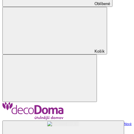
Oblíbené
Košík
Nově