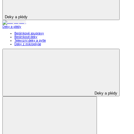
Deky a plédy
Deky a plédy
Beránkové soupravy
Beránkové deky
Televizní deky a pytle
Deky z mikroplyše
Deky a plédy