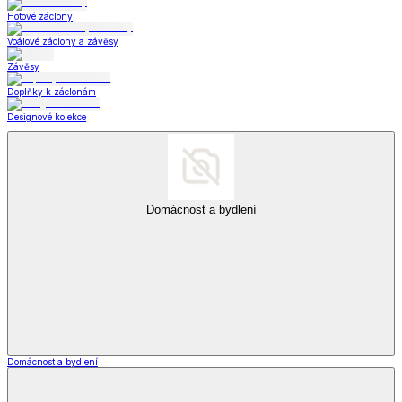
Hotové záclony
Voálové záclony a závěsy
Závěsy
Doplňky k záclonám
Designové kolekce
Domácnost a bydlení
Domácnost a bydlení