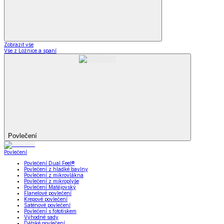
Zobrazit vše
Vše z Ložnice a spaní
Povlečení
Povlečení
Povlečení Dual Feel®
Povlečení z hladké bavlny
Povlečení z mikrovlákna
Povlečení z mikroplyše
Povlečení Matějovský
Flanelové povlečení
Krepové povlečení
Saténové povlečení
Povlečení s fototiskem
Výhodné sady
Dětské povlečení