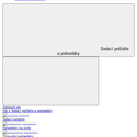
Sedací polštáře
a podsedáky
Zobrazit vše
Vše z Sedací polštáře a podsedáky
Sedací polštáře
Podsedáky na židle
Zdravotní podsedáky