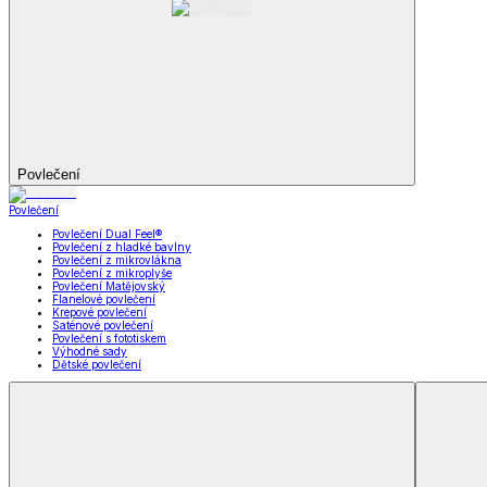
Koupelna
Koupelna
Ručníky a osušky
Koupelnové předložky
Koupelna
Zobrazit vše
Vše z Koupelna
Ručníky a osušky
Koupelnové předložky