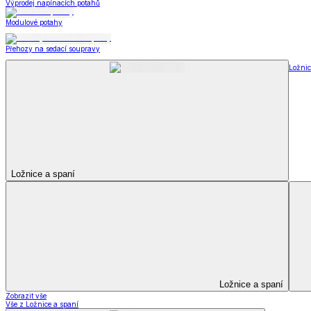
Kuchyňský a jídelní textil
Kuchyňský a jídelní textil
Kuchyňské zástěry a chňapky
Utěrky
Ubrusy a prostírání
Kuchyňský a jídelní tex
Zobrazit vše
Vše z Kuchyňský a jídelní textil
Kuchyňské zástěry a chňapky
Utěrky
Ubrusy a prostírání