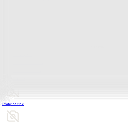
Televizní deky a pytle
Deky z mikroplyše
Deky a plédy
Zobrazit vše
Vše z Deky a plédy
Beránkové soupravy
Beránkové deky
Televizní deky a pytle
Deky z mikroplyše