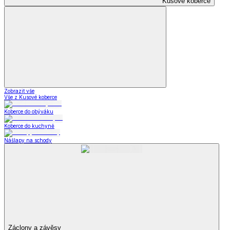
Kusové koberce
Zobrazit vše
Vše z Kusové koberce
Koberce do obýváku
Koberce do kuchyně
Nášlapy na schody
Záclony a závěsy