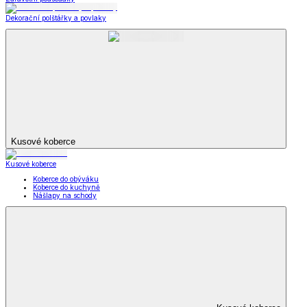
Dekorační polštářky a povlaky
Kusové koberce
Kusové koberce
Koberce do obýváku
Koberce do kuchyně
Nášlapy na schody