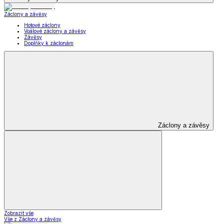
Záclony a závěsy
Hotové záclony
Voálové záclony a závěsy
Závěsy
Doplňky k záclonám
Záclony a závěsy
Zobrazit vše
Vše z Záclony a závěsy