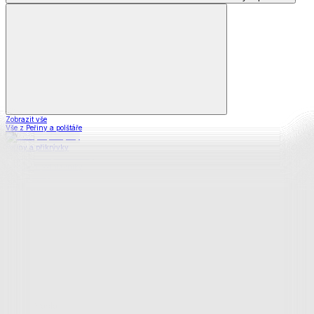
Zobrazit vše
Vše z Peřiny a polštáře
Peřiny a přikrývky
Polštáře a podhlavníky
Soupravy
Prostěradla