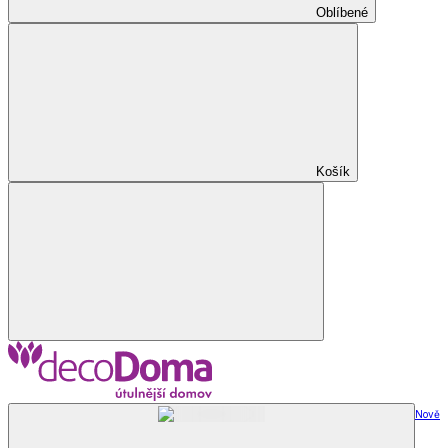
Oblíbené
Košík
Nově