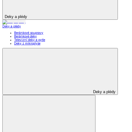
Deky a plédy
Deky a plédy
Beránkové soupravy
Beránkové deky
Televizní deky a pytle
Deky z mikroplyše
Deky a plédy