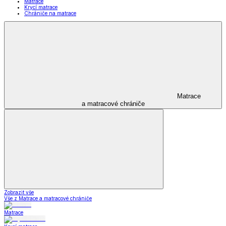
Matrace
Krycí matrace
Chrániče na matrace
Matrace
a matracové chrániče
Zobrazit vše
Vše z Matrace a matracové chrániče
Matrace