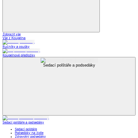
Zobrazit vše
Vše z Koupelna
Ručníky a osušky
Koupelnové předložky
Sedací polštáře a podsedáky
Sedací polštáře a podsedáky
Sedací polštáře
Podsedáky na židle
Zdravotní podsedáky