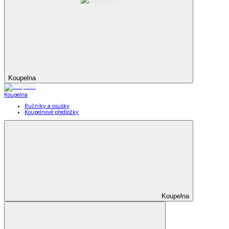
Koupelna
Koupelna
Ručníky a osušky
Koupelnové předložky
Koupelna