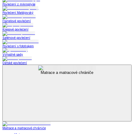
Povlečení z mikroplyše
Povlečení Matějovský
Flanelové povlečení
Krepové povlečení
Saténové povlečení
Povlečení s fototiskem
Výhodné sady
Dětské povlečení
Matrace a matracové chrániče
Matrace a matracové chrániče