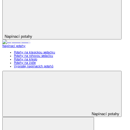
Napínací potahy
Napínací potahy
Potahy na klasickou sedačku
Potahy na rohovou sedačku
Potahy na křeslo
Potahy na židle
Výprodej napínacích potahů
Napínací potahy