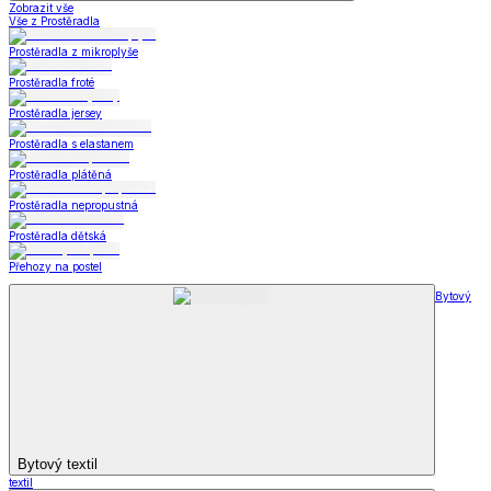
Zobrazit vše
Vše z Prostěradla
Prostěradla z mikroplyše
Prostěradla froté
Prostěradla jersey
Prostěradla s elastanem
Prostěradla plátěná
Prostěradla nepropustná
Prostěradla dětská
Přehozy na postel
Bytový
Bytový textil
textil