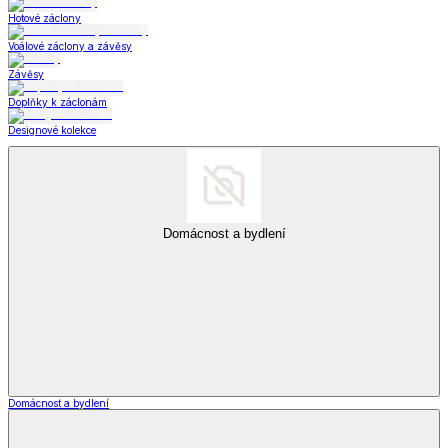
Hotové záclony
Voálové záclony a závěsy
Závěsy
Doplňky k záclonám
Designové kolekce
Domácnost a bydlení
Domácnost a bydlení