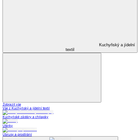
Kuchyňský a jídelní
textil
Zobrazit vše
Vše z Kuchyňský a jídelní textil
Kuchyňské zástěry a chňapky
Utěrky
Ubrusy a prostírání