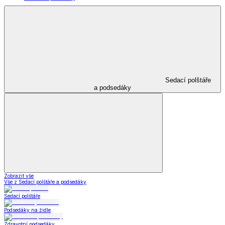
Sedací polštáře
a podsedáky
Zobrazit vše
Vše z Sedací polštáře a podsedáky
Sedací polštáře
Podsedáky na židle
Zdravotní podsedáky