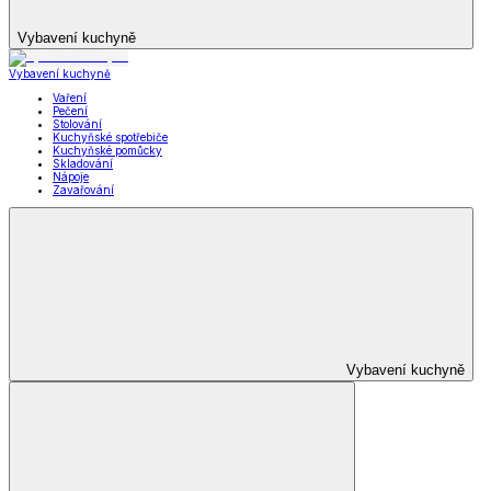
Vybavení kuchyně
Vybavení kuchyně
Vaření
Pečení
Stolování
Kuchyňské spotřebiče
Kuchyňské pomůcky
Skladování
Nápoje
Zavařování
Vybavení kuchyně