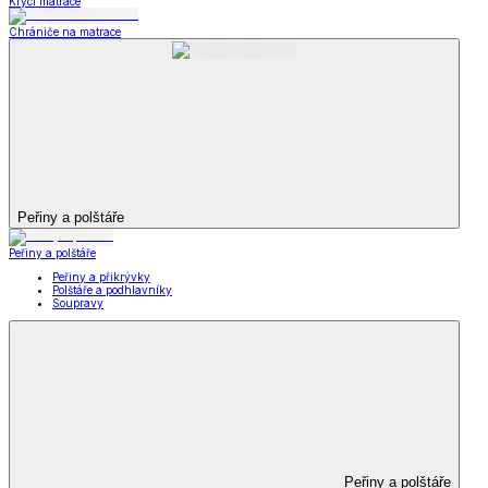
Krycí matrace
Chrániče na matrace
Peřiny a polštáře
Peřiny a polštáře
Peřiny a přikrývky
Polštáře a podhlavníky
Soupravy
Peřiny a polštáře