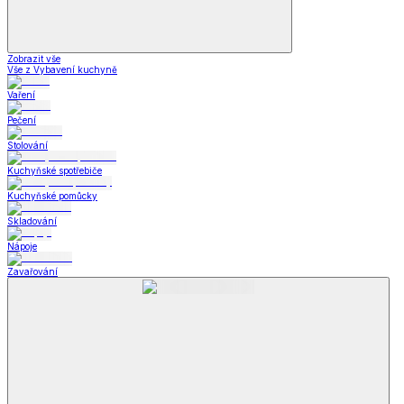
Zobrazit vše
Vše z Vybavení kuchyně
Vaření
Pečení
Stolování
Kuchyňské spotřebiče
Kuchyňské pomůcky
Skladování
Nápoje
Zavařování