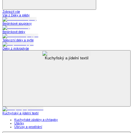
Zobrazit vše
Vše z Deky a plédy
Beránkové soupravy
Beránkové deky
Televizní deky a pytle
Deky z mikroplyše
Kuchyňský a jídelní textil
Kuchyňský a jídelní textil
Kuchyňské zástěry a chňapky
Utěrky
Ubrusy a prostírání