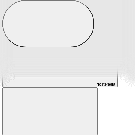
Prostěradla
Prostěradla z mikroplyše
Prostěradla froté
Prostěradla jersey
Prostěradla s elastanem
Prostěradla plátěná
Prostěradla nepropustná
Prostěradla dětská
Prostěradla