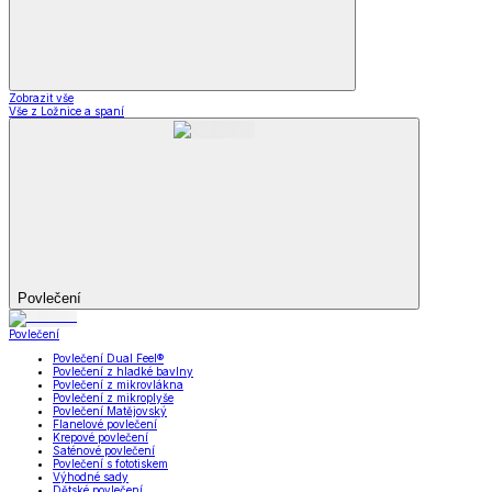
Zobrazit vše
Vše z Ložnice a spaní
Povlečení
Povlečení
Povlečení Dual Feel®
Povlečení z hladké bavlny
Povlečení z mikrovlákna
Povlečení z mikroplyše
Povlečení Matějovský
Flanelové povlečení
Krepové povlečení
Saténové povlečení
Povlečení s fototiskem
Výhodné sady
Dětské povlečení