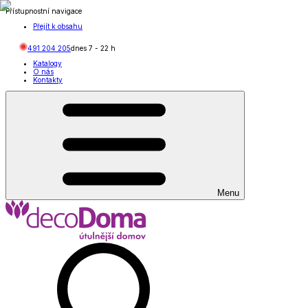
Přístupnostní navigace
Přejít k obsahu
491 204 205
dnes
7
-
22
h
Katalogy
O nás
Kontakty
Menu