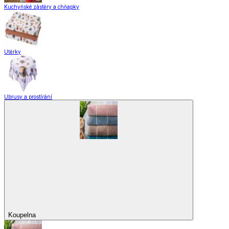
Pomůcky pro úklid a čištění
Praní a žehlení
Drobné opravy
Úložné boxy a vakuové pytle
EkoDrogerie