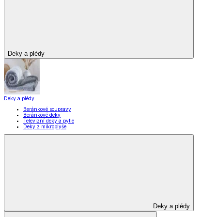
Vybavení kuchyně
Zobrazit vše
Vše z Vybavení kuchyně
Vaření
Pečení