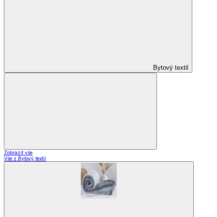
Vybavení kuchyně
Vybavení kuchyně
Vaření
Pečení
Stolování
Kuchyňské spotřebiče
Kuchyňské pomůcky
Skladování
Nápoje
Zavařování