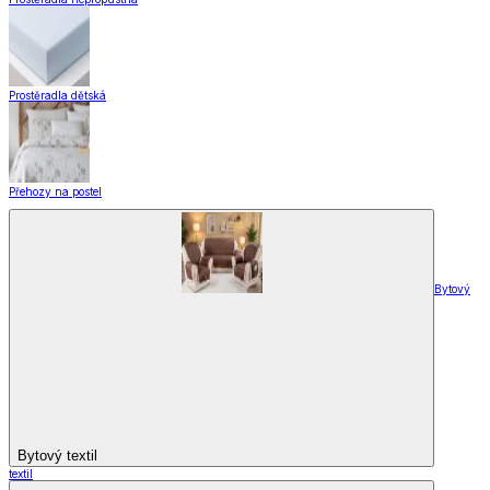
Domácnost
a bydlení
Zobrazit vše
Vše z Domácnost a bydlení