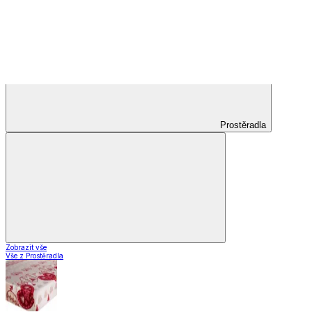
Zobrazit vše
Vše z Záclony a závěsy
Hotové záclony
Voálové záclony a závěsy
Závěsy