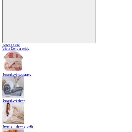
Stolování
Kuchyňské spotřebiče
Kuchyňské pomůcky
Skladování
Nápoje