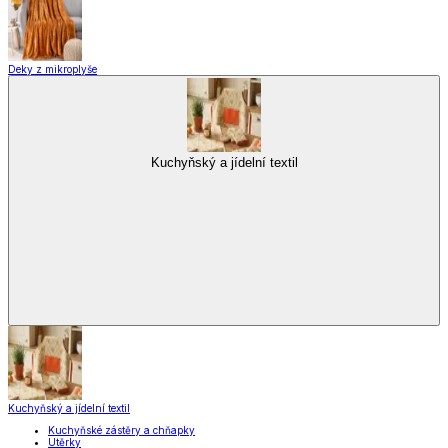
Zavařování
Domácnost a úklid
Domácnost a úklid
Praktičtí pomocníci
Pomůcky pro úklid a čištění
Praní a žehlení
Drobné opravy
Úložné boxy a vakuové pytle
EkoDrogerie
Pro mazlíčky
Zábava a volný čas
Pro děti