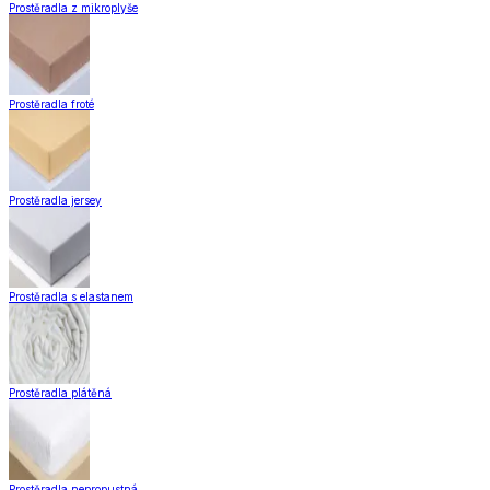
Doplňky k záclonám
Designové kolekce
Domácnost a bydlení
Domácnost a bydlení