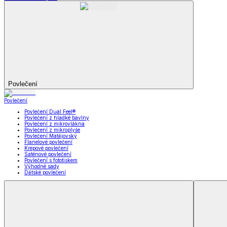
Koupelna
Koupelna
Ručníky a osušky
Koupelnové předložky
Koupelna
Zobrazit vše
Vše z Koupelna
Ručníky a osušky
Koupelnové předložky