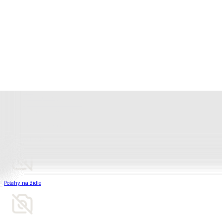
Televizní deky a pytle
Deky z mikroplyše
Deky a plédy
Zobrazit vše
Vše z Deky a plédy
Beránkové soupravy
Beránkové deky
Televizní deky a pytle
Deky z mikroplyše