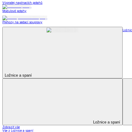
Kuchyňský a jídelní textil
Kuchyňský a jídelní textil
Kuchyňské zástěry a chňapky
Utěrky
Ubrusy a prostírání
Kuchyňský a jídelní tex
Zobrazit vše
Vše z Kuchyňský a jídelní textil
Kuchyňské zástěry a chňapky
Utěrky
Ubrusy a prostírání