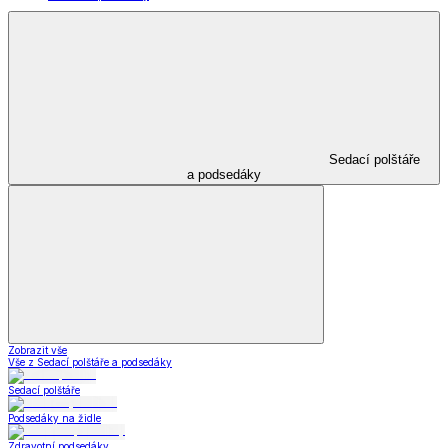
Sedací polštáře
a podsedáky
Zobrazit vše
Vše z Sedací polštáře a podsedáky
Sedací polštáře
Podsedáky na židle
Zdravotní podsedáky