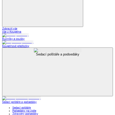
Zobrazit vše
Vše z Koupelna
Ručníky a osušky
Koupelnové předložky
Sedací polštáře a podsedáky
Sedací polštáře a podsedáky
Sedací polštáře
Podsedáky na židle
Zdravotní podsedáky