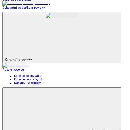
Dekorační polštářky a povlaky
Kusové koberce
Kusové koberce
Koberce do obýváku
Koberce do kuchyně
Nášlapy na schody