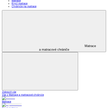
Matrace
Krycí matrace
Chrániče na matrace
Matrace
a matracové chrániče
Zobrazit vše
Vše z Matrace a matracové chrániče
Matrace