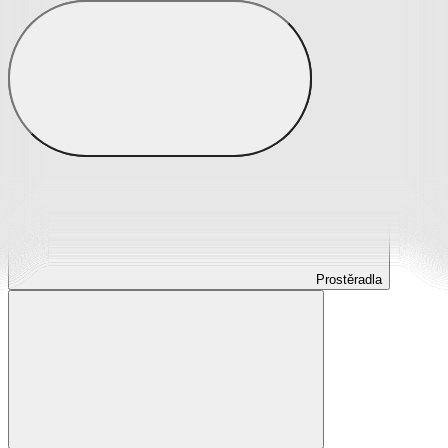
Prostěradla
Prostěradla z mikroplyše
Prostěradla froté
Prostěradla jersey
Prostěradla s elastanem
Prostěradla plátěná
Prostěradla nepropustná
Prostěradla dětská
Prostěradla