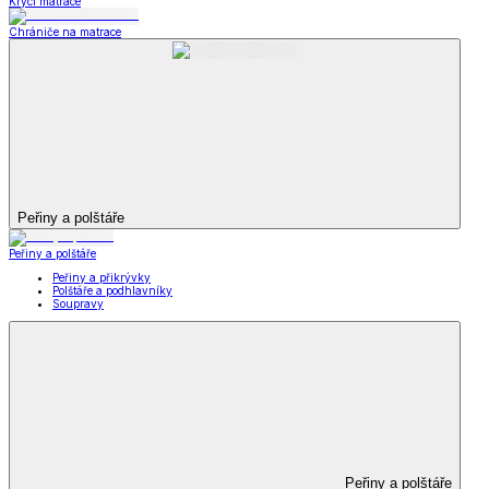
Krycí matrace
Chrániče na matrace
Peřiny a polštáře
Peřiny a polštáře
Peřiny a přikrývky
Polštáře a podhlavníky
Soupravy
Peřiny a polštáře