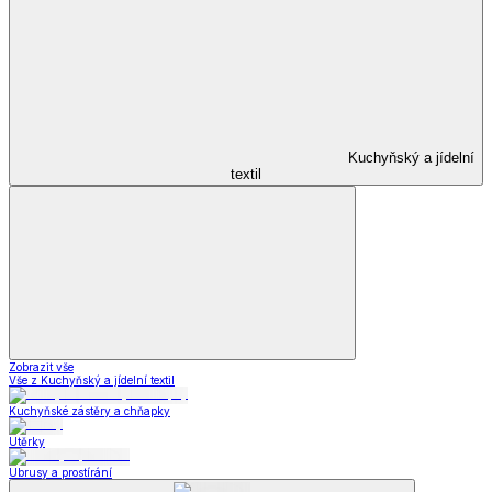
Kuchyňský a jídelní
textil
Zobrazit vše
Vše z Kuchyňský a jídelní textil
Kuchyňské zástěry a chňapky
Utěrky
Ubrusy a prostírání