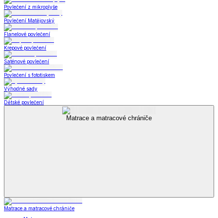
Povlečení z mikroplyše
Povlečení Matějovský
Flanelové povlečení
Krepové povlečení
Saténové povlečení
Povlečení s fototiskem
Výhodné sady
Dětské povlečení
Matrace a matracové chrániče
Matrace a matracové chrániče