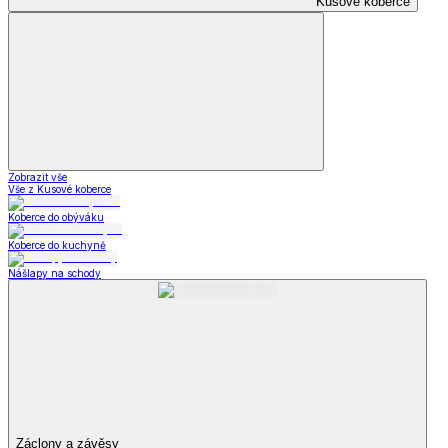
Kusové koberce
Zobrazit vše
Vše z Kusové koberce
Koberce do obýváku
Koberce do kuchyně
Nášlapy na schody
Záclony a závěsy