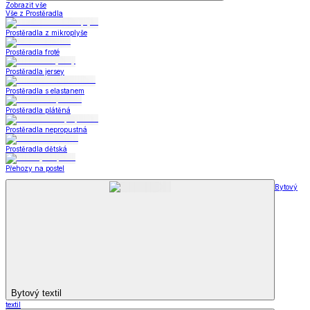
Zobrazit vše
Vše z Prostěradla
Prostěradla z mikroplyše
Prostěradla froté
Prostěradla jersey
Prostěradla s elastanem
Prostěradla plátěná
Prostěradla nepropustná
Prostěradla dětská
Přehozy na postel
Bytový
Bytový textil
textil