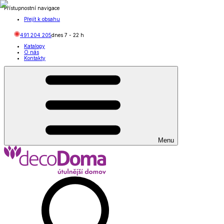
Přístupnostní navigace
Přejít k obsahu
491 204 205
dnes
7
-
22
h
Katalogy
O nás
Kontakty
Menu