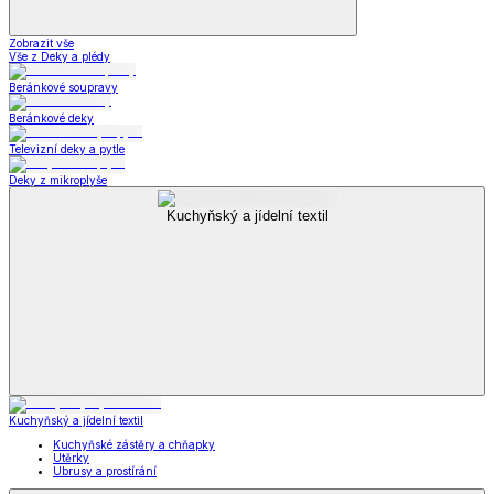
Zobrazit vše
Vše z Deky a plédy
Beránkové soupravy
Beránkové deky
Televizní deky a pytle
Deky z mikroplyše
Kuchyňský a jídelní textil
Kuchyňský a jídelní textil
Kuchyňské zástěry a chňapky
Utěrky
Ubrusy a prostírání