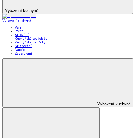
Vybavení kuchyně
Vybavení kuchyně
Vaření
Pečení
Stolování
Kuchyňské spotřebiče
Kuchyňské pomůcky
Skladování
Nápoje
Zavařování
Vybavení kuchyně