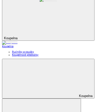
Koupelna
Koupelna
Ručníky a osušky
Koupelnové předložky
Koupelna