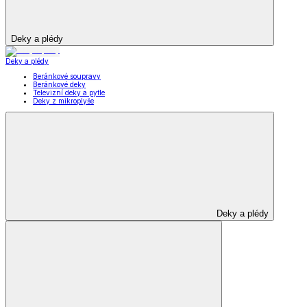
Deky a plédy
Deky a plédy
Beránkové soupravy
Beránkové deky
Televizní deky a pytle
Deky z mikroplyše
Deky a plédy