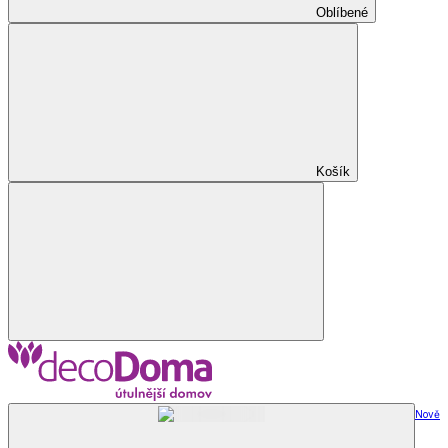
Oblíbené
Košík
Nově