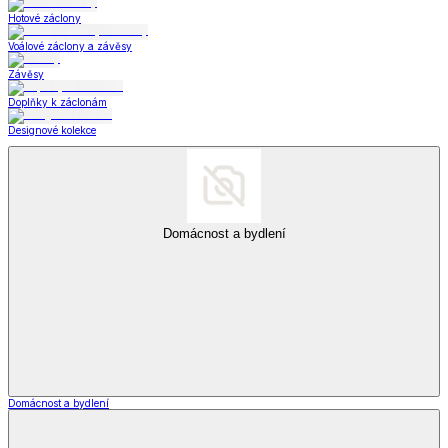
Hotové záclony
Voálové záclony a závěsy
Závěsy
Doplňky k záclonám
Designové kolekce
Domácnost a bydlení
Domácnost a bydlení