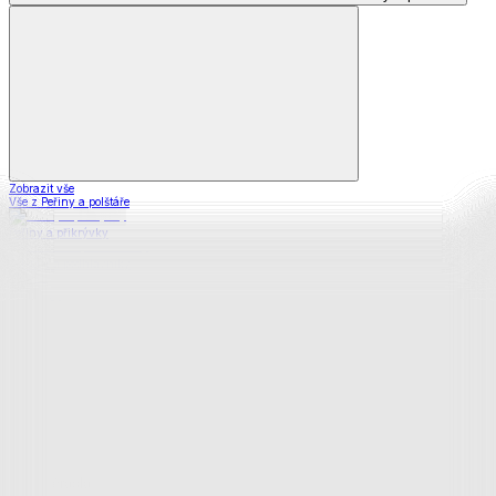
Zobrazit vše
Vše z Peřiny a polštáře
Peřiny a přikrývky
Polštáře a podhlavníky
Soupravy
Prostěradla