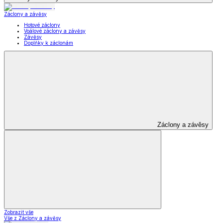
Záclony a závěsy
Hotové záclony
Voálové záclony a závěsy
Závěsy
Doplňky k záclonám
Záclony a závěsy
Zobrazit vše
Vše z Záclony a závěsy