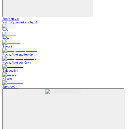
Zobrazit vše
Vše z Vybavení kuchyně
Vaření
Pečení
Stolování
Kuchyňské spotřebiče
Kuchyňské pomůcky
Skladování
Nápoje
Zavařování