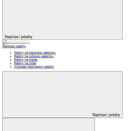
Napínací potahy
Napínací potahy
Potahy na klasickou sedačku
Potahy na rohovou sedačku
Potahy na křeslo
Potahy na židle
Výprodej napínacích potahů
Napínací potahy