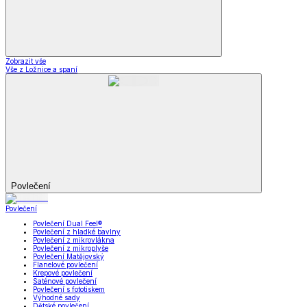
Zobrazit vše
Vše z Ložnice a spaní
Povlečení
Povlečení
Povlečení Dual Feel®
Povlečení z hladké bavlny
Povlečení z mikrovlákna
Povlečení z mikroplyše
Povlečení Matějovský
Flanelové povlečení
Krepové povlečení
Saténové povlečení
Povlečení s fototiskem
Výhodné sady
Dětské povlečení