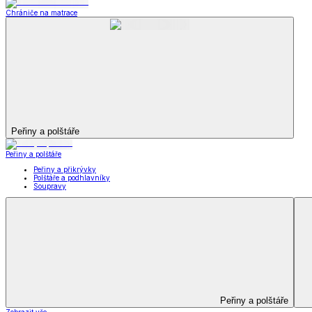
Televizní deky a pytle
Deky z mikroplyše
Deky a plédy
Zobrazit vše
Vše z Deky a plédy
Beránkové soupravy
Beránkové deky
Televizní deky a pytle
Deky z mikroplyše