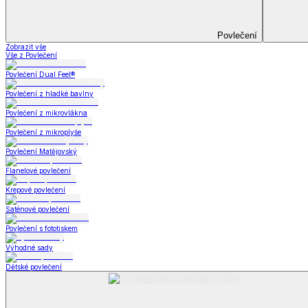
Prostěradla
Zobrazit vše
Vše z Prostěradla
Prostěradla z mikroplyše
Prostěradla froté
Prostěradla jersey
Prostěradla s elastanem
Prostěradla plátěná
Prostěradla nepropustná
Prostěradla dětská
Přehozy na postel
Bytový text