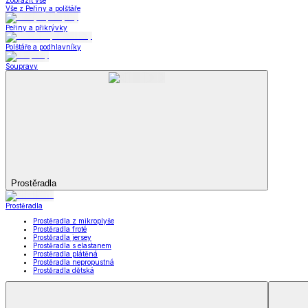
Kuchyňský a jídelní textil
Kuchyňský a jídelní textil
Kuchyňské zástěry a chňapky
Utěrky
Ubrusy a prostírání
Kuchyňský a jídelní tex
Zobrazit vše
Vše z Kuchyňský a jídelní textil
Kuchyňské zástěry a chňapky
Utěrky
Ubrusy a prostírání