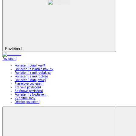
Soupravy
Prostěradla
Prostěradla
Prostěradla z mikroplyše
Prostěradla froté
Prostěradla jersey
Prostěradla s elastanem
Prostěradla plátěná
Prostěradla nepropustná
Prostěradla dětská