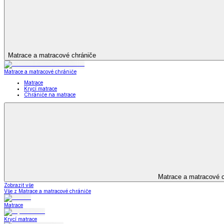
Bytový textil
Bytový textil
Zobrazit vše
Vše z Bytový textil
Deky a plédy
Deky a plédy
Beránkové soupravy
Beránkové deky