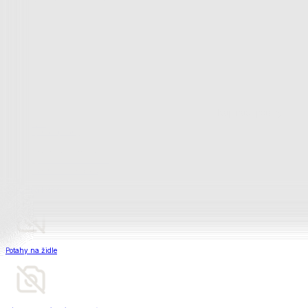
Matrace a matracové chrániče
Matrace a matracové chrániče
Matrace
Krycí matrace
Chrániče na matrace
Matrace a matracové c
Zobrazit vše
Vše z Matrace a matracové chrániče
Matrace
Krycí matrace
Chrániče na matrace