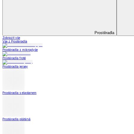
Koupelna
Koupelna
Ručníky a osušky
Koupelnové předložky
Koupelna
Zobrazit vše
Vše z Koupelna
Ručníky a osušky
Koupelnové předložky