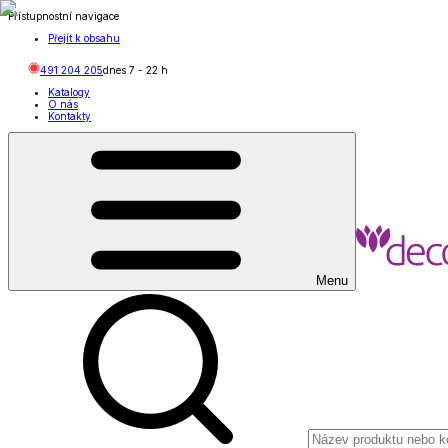
Přístupnostní navigace
Přejít k obsahu
491 204 205
dnes
7
-
22
h
Katalogy
O nás
Kontakty
Menu