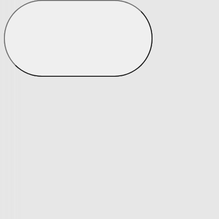
Potahy
Zobrazit vše
Vše z Potahy
Napínací potahy
Napínací potahy
Potahy na klasickou sedačku
Potahy na rohovou sedačku
Potahy na křeslo
Potahy na židle
Výprodej napínacích potahů