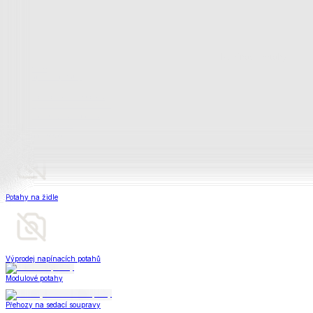
Napínací potahy
Zobrazit vše
Vše z Napínací potahy
Potahy na klasickou sedačku
Potahy na rohovou sedačku
Potahy na křeslo
Potahy na židle
Výprodej napínacích potahů
Modulové potahy
Přehozy na sedací soupravy