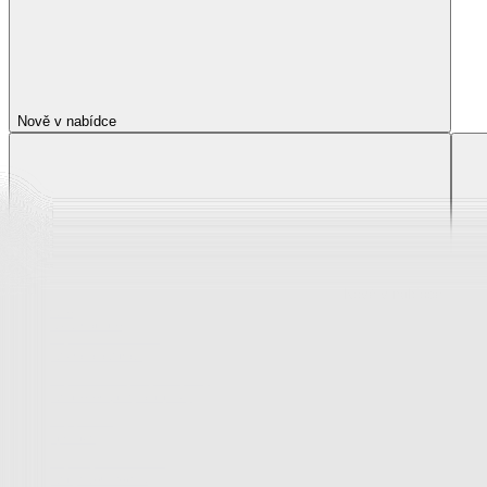
Nově v nabídce
Nově v nabídce
Zobrazit vše
Vše z Nově v nabídce
Novinky z krása a zdraví
Novinky z oblečení, boty a doplňky
Novinky pro děti
Novinky z bytového textilu