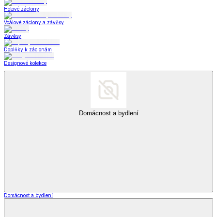
Hotové záclony
Voálové záclony a závěsy
Závěsy
Doplňky k záclonám
Designové kolekce
Domácnost a bydlení
Domácnost a bydlení