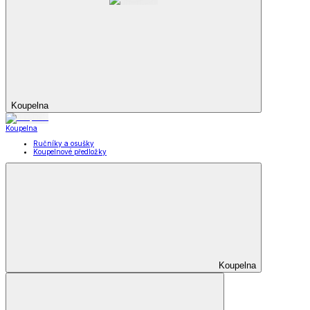
Koupelna
Koupelna
Ručníky a osušky
Koupelnové předložky
Koupelna