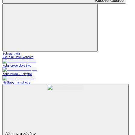
Kusové koberce
Zobrazit vše
Vše z Kusové koberce
Koberce do obýváku
Koberce do kuchyně
Nášlapy na schody
Záclony a závěsy