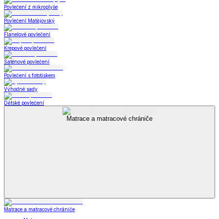
Povlečení z mikroplyše
Povlečení Matějovský
Flanelové povlečení
Krepové povlečení
Saténové povlečení
Povlečení s fototiskem
Výhodné sady
Dětské povlečení
Matrace a matracové chrániče
Matrace a matracové chrániče