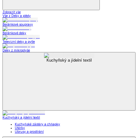
Zobrazit vše
Vše z Deky a plédy
Beránkové soupravy
Beránkové deky
Televizní deky a pytle
Deky z mikroplyše
Kuchyňský a jídelní textil
Kuchyňský a jídelní textil
Kuchyňské zástěry a chňapky
Utěrky
Ubrusy a prostírání