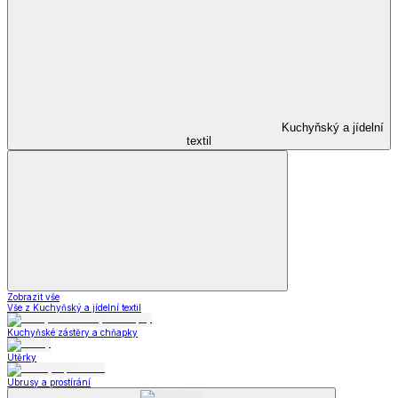
Kuchyňský a jídelní
textil
Zobrazit vše
Vše z Kuchyňský a jídelní textil
Kuchyňské zástěry a chňapky
Utěrky
Ubrusy a prostírání