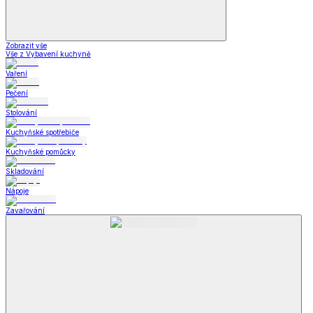
Zobrazit vše
Vše z Vybavení kuchyně
Vaření
Pečení
Stolování
Kuchyňské spotřebiče
Kuchyňské pomůcky
Skladování
Nápoje
Zavařování