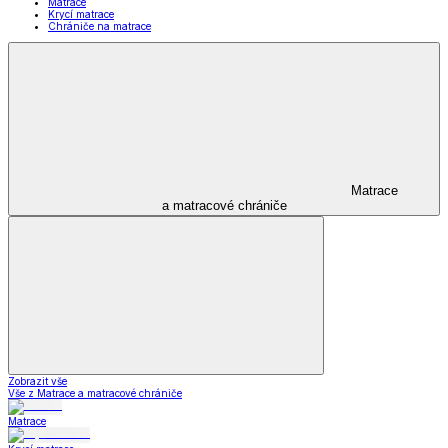
Matrace
Krycí matrace
Chrániče na matrace
Matrace
a matracové chrániče
Zobrazit vše
Vše z Matrace a matracové chrániče
Matrace