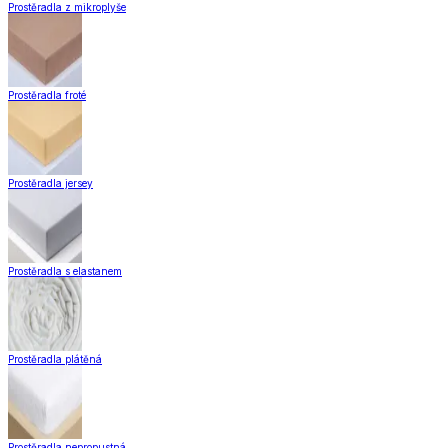
Prostěradla z mikroplyše
Prostěradla froté
Prostěradla jersey
Prostěradla s elastanem
Prostěradla plátěná
Prostěradla nepropustná