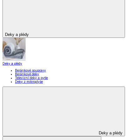
Deky a plédy
Deky a plédy
Beránkové soupravy
Beránkové deky
Televizní deky a pytle
Deky z mikroplyše
Deky a plédy