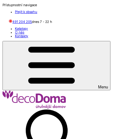
Přístupnostní navigace
Přejít k obsahu
491 204 205
dnes
7
-
22
h
Katalogy
O nás
Kontakty
Menu