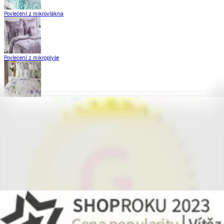
Povlečení z mikrovlákna
Povlečení z mikroplyše
Povlečení Matějovský
Flanelové povlečení
Krepové povlečení