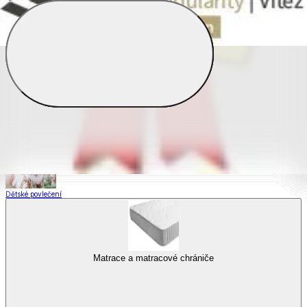
Saténové povlečení
Povlečení s fototiskem
Výhodné sady
Dětské povlečení
Matrace a matracové chrániče