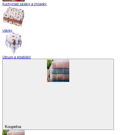
Kuchyňské zástěry a chňapky
Utěrky
Ubrusy a prostírání
Koupelna