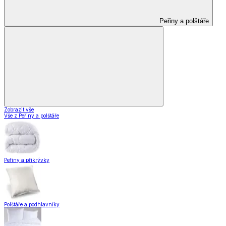
Peřiny a polštáře
Zobrazit vše
Vše z Peřiny a polštáře
Peřiny a přikrývky
Polštáře a podhlavníky