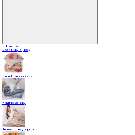
Zobrazit vše
Vše z Deky a plédy
Beránkové soupravy
Beránkové deky
Televizní deky a pytle