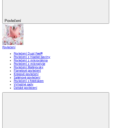
Povlečení
Povlečení
Povlečení Dual Feel®
Povlečení z hladké bavlny
Povlečení z mikrovlákna
Povlečení z mikroplyše
Povlečení Matějovský
Flanelové povlečení
Krepové povlečení
Saténové povlečení
Povlečení s fototiskem
Výhodné sady
Dětské povlečení