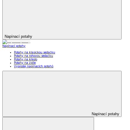
Napínací potahy
Napínací potahy
Potahy na klasickou sedačku
Potahy na rohovou sedačku
Potahy na křeslo
Potahy na židle
Výprodej napínacích potahů
Napínací potahy