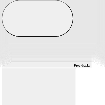
Prostěradla
Prostěradla z mikroplyše
Prostěradla froté
Prostěradla jersey
Prostěradla s elastanem
Prostěradla plátěná
Prostěradla nepropustná
Prostěradla dětská
Prostěradla