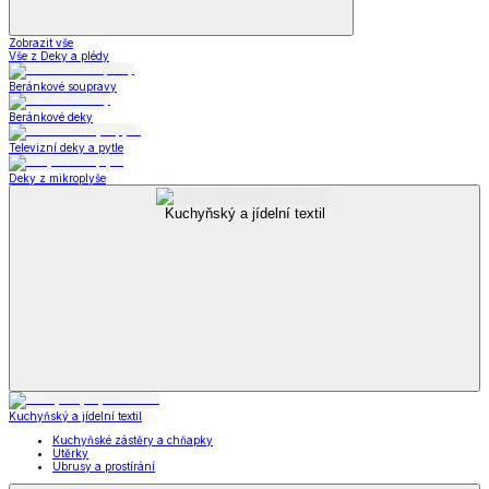
Zobrazit vše
Vše z Deky a plédy
Beránkové soupravy
Beránkové deky
Televizní deky a pytle
Deky z mikroplyše
Kuchyňský a jídelní textil
Kuchyňský a jídelní textil
Kuchyňské zástěry a chňapky
Utěrky
Ubrusy a prostírání