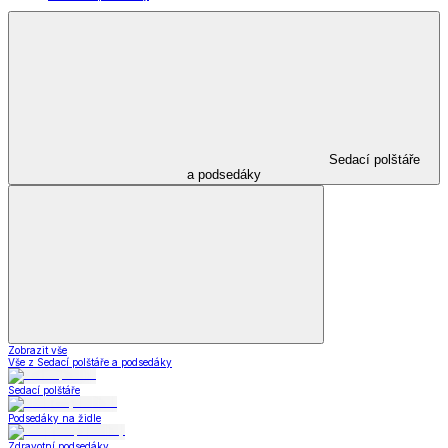
Sedací polštáře
a podsedáky
Zobrazit vše
Vše z Sedací polštáře a podsedáky
Sedací polštáře
Podsedáky na židle
Zdravotní podsedáky