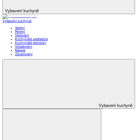
Vybavení kuchyně
Vybavení kuchyně
Vaření
Pečení
Stolování
Kuchyňské spotřebiče
Kuchyňské pomůcky
Skladování
Nápoje
Zavařování
Vybavení kuchyně