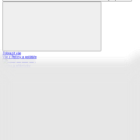
Zobrazit vše
Vše z Peřiny a polštáře
Peřiny a přikrývky
Polštáře a podhlavníky
Soupravy
Prostěradla