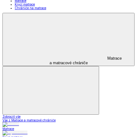
Matrace
Krycí matrace
Chrániče na matrace
Matrace
a matracové chrániče
Zobrazit vše
Vše z Matrace a matracové chrániče
Matrace