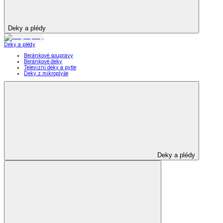
Deky a plédy
Deky a plédy
Beránkové soupravy
Beránkové deky
Televizní deky a pytle
Deky z mikroplyše
Deky a plédy