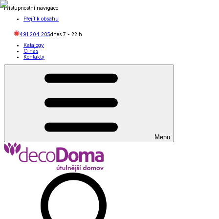
Přístupnostní navigace
Přejít k obsahu
491 204 205
dnes
7
-
22
h
Katalogy
O nás
Kontakty
Menu