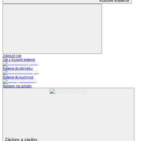
Kusové koberce
Zobrazit vše
Vše z Kusové koberce
Koberce do obýváku
Koberce do kuchyně
Nášlapy na schody
Záclony a závěsy