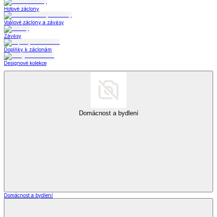
Hotové záclony
Voálové záclony a závěsy
Závěsy
Doplňky k záclonám
Designové kolekce
Domácnost a bydlení
Domácnost a bydlení