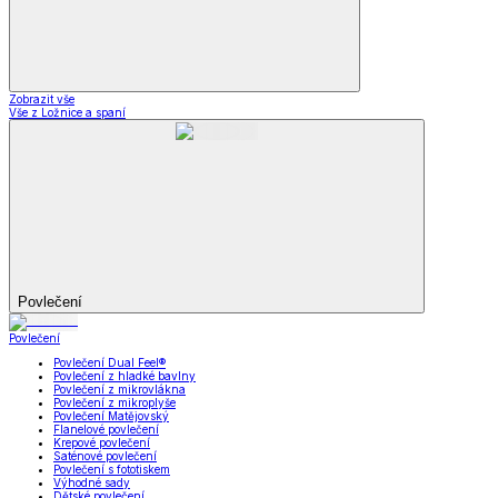
Zobrazit vše
Vše z Ložnice a spaní
Povlečení
Povlečení
Povlečení Dual Feel®
Povlečení z hladké bavlny
Povlečení z mikrovlákna
Povlečení z mikroplyše
Povlečení Matějovský
Flanelové povlečení
Krepové povlečení
Saténové povlečení
Povlečení s fototiskem
Výhodné sady
Dětské povlečení