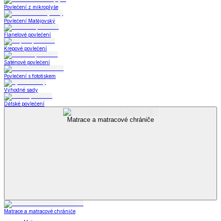
Povlečení z mikroplyše
Povlečení Matějovský
Flanelové povlečení
Krepové povlečení
Saténové povlečení
Povlečení s fototiskem
Výhodné sady
Dětské povlečení
Matrace a matracové chrániče
Matrace a matracové chrániče