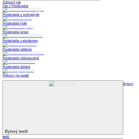
Zobrazit vše
Vše z Prostěradla
Prostěradla z mikroplyše
Prostěradla froté
Prostěradla jersey
Prostěradla s elastanem
Prostěradla plátěná
Prostěradla nepropustná
Prostěradla dětská
Přehozy na postel
Bytový
Bytový textil
textil