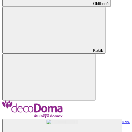
Oblíbené
Košík
Nově