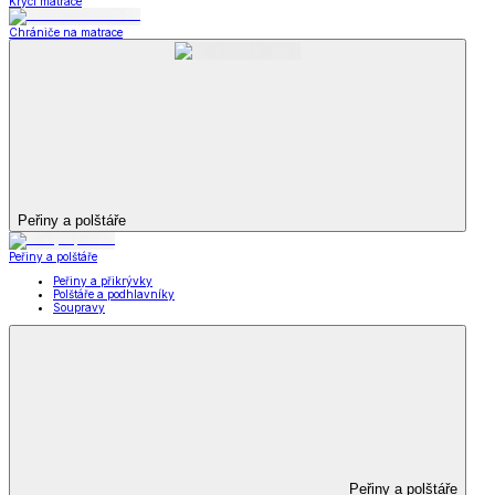
Krycí matrace
Chrániče na matrace
Peřiny a polštáře
Peřiny a polštáře
Peřiny a přikrývky
Polštáře a podhlavníky
Soupravy
Peřiny a polštáře