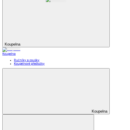
Koupelna
Koupelna
Ručníky a osušky
Koupelnové předložky
Koupelna