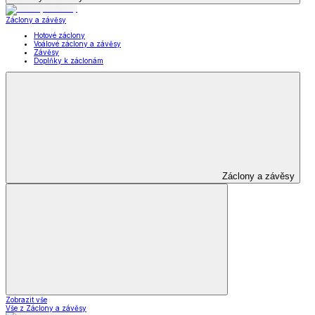
Záclony a závěsy
Hotové záclony
Voálové záclony a závěsy
Závěsy
Doplňky k záclonám
Záclony a závěsy
Zobrazit vše
Vše z Záclony a závěsy