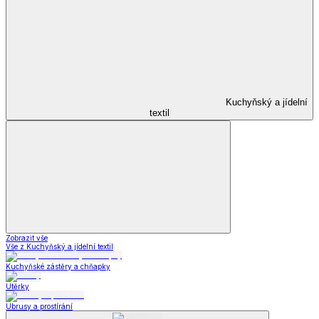
Kuchyňský a jídelní
textil
Zobrazit vše
Vše z Kuchyňský a jídelní textil
Kuchyňské zástěry a chňapky
Utěrky
Ubrusy a prostírání