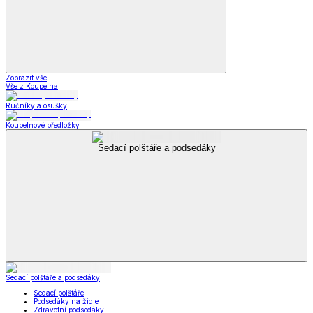
Zobrazit vše
Vše z Koupelna
Ručníky a osušky
Koupelnové předložky
Sedací polštáře a podsedáky
Sedací polštáře a podsedáky
Sedací polštáře
Podsedáky na židle
Zdravotní podsedáky