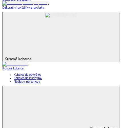
Dekorační polštářky a povlaky
Kusové koberce
Kusové koberce
Koberce do obýváku
Koberce do kuchyně
Nášlapy na schody