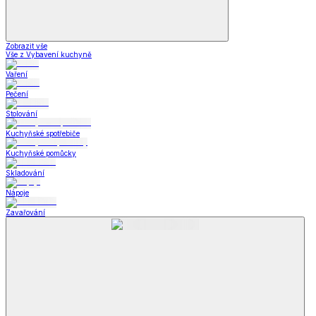
Zobrazit vše
Vše z Vybavení kuchyně
Vaření
Pečení
Stolování
Kuchyňské spotřebiče
Kuchyňské pomůcky
Skladování
Nápoje
Zavařování