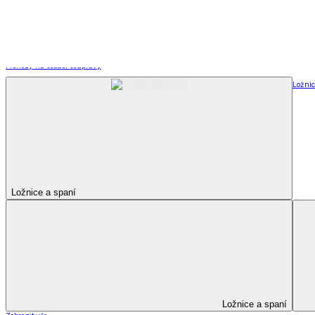
Kuchyňský a jídelní textil
Kuchyňský a jídelní textil
Kuchyňské zástěry a chňapky
Utěrky
Ubrusy a prostírání
Kuchyňský a jídelní tex
Zobrazit vše
Vše z Kuchyňský a jídelní textil
Kuchyňské zástěry a chňapky
Utěrky
Ubrusy a prostírání