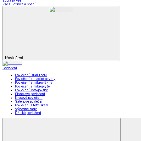
Koupelna
Koupelna
Ručníky a osušky
Koupelnové předložky
Koupelna
Zobrazit vše
Vše z Koupelna
Ručníky a osušky
Koupelnové předložky