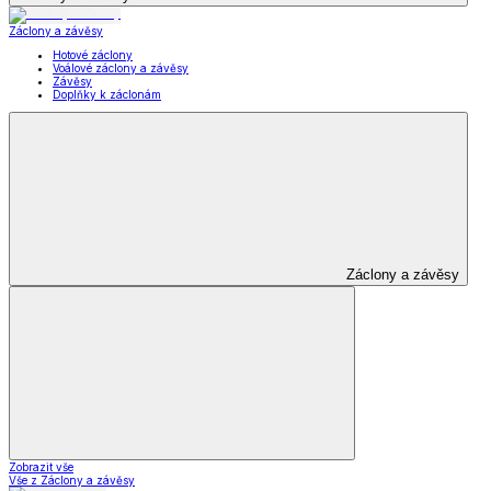
Záclony a závěsy
Hotové záclony
Voálové záclony a závěsy
Závěsy
Doplňky k záclonám
Záclony a závěsy
Zobrazit vše
Vše z Záclony a závěsy