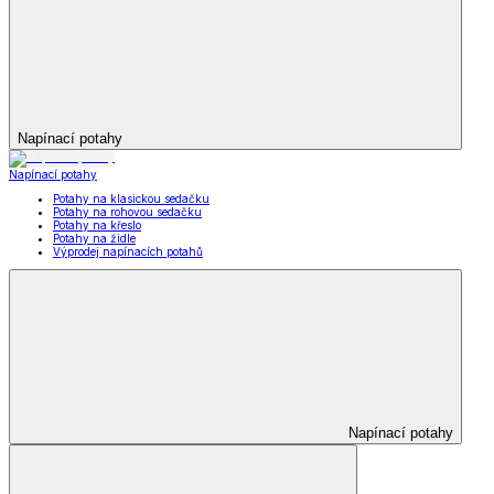
Napínací potahy
Napínací potahy
Potahy na klasickou sedačku
Potahy na rohovou sedačku
Potahy na křeslo
Potahy na židle
Výprodej napínacích potahů
Napínací potahy