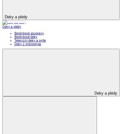
Deky a plédy
Deky a plédy
Beránkové soupravy
Beránkové deky
Televizní deky a pytle
Deky z mikroplyše
Deky a plédy