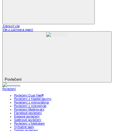
Zobrazit vše
Vše z Ložnice a spaní
Povlečení
Povlečení
Povlečení Dual Feel®
Povlečení z hladké bavlny
Povlečení z mikrovlákna
Povlečení z mikroplyše
Povlečení Matějovský
Flanelové povlečení
Krepové povlečení
Saténové povlečení
Povlečení s fototiskem
Výhodné sady
Dětské povlečení