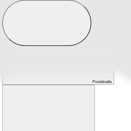
Prostěradla
Prostěradla z mikroplyše
Prostěradla froté
Prostěradla jersey
Prostěradla s elastanem
Prostěradla plátěná
Prostěradla nepropustná
Prostěradla dětská
Prostěradla