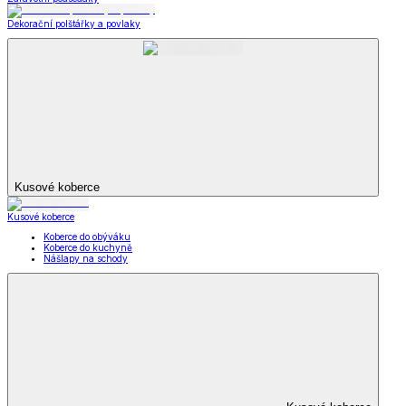
Dekorační polštářky a povlaky
Kusové koberce
Kusové koberce
Koberce do obýváku
Koberce do kuchyně
Nášlapy na schody