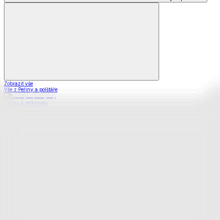
Zobrazit vše
Vše z Peřiny a polštáře
Peřiny a přikrývky
Polštáře a podhlavníky
Soupravy
Prostěradla