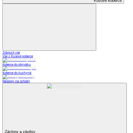
Kusové koberce
Zobrazit vše
Vše z Kusové koberce
Koberce do obýváku
Koberce do kuchyně
Nášlapy na schody
Záclony a závěsy