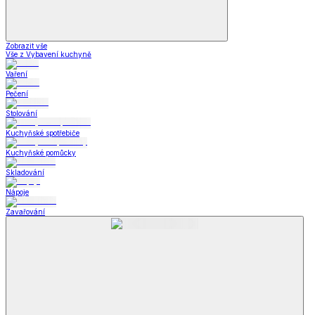
Zobrazit vše
Vše z Vybavení kuchyně
Vaření
Pečení
Stolování
Kuchyňské spotřebiče
Kuchyňské pomůcky
Skladování
Nápoje
Zavařování