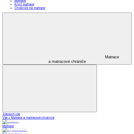
Matrace
Krycí matrace
Chrániče na matrace
Matrace
a matracové chrániče
Zobrazit vše
Vše z Matrace a matracové chrániče
Matrace