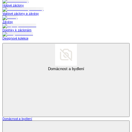
Hotové záclony
Voálové záclony a závěsy
Závěsy
Doplňky k záclonám
Designové kolekce
Domácnost a bydlení
Domácnost a bydlení