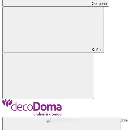
Oblíbené
Košík
Nově