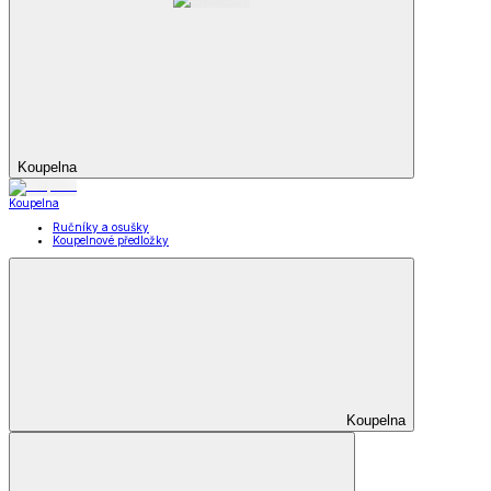
Koupelna
Koupelna
Ručníky a osušky
Koupelnové předložky
Koupelna