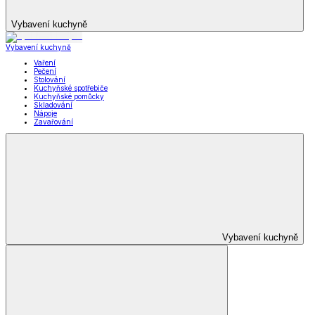
Vybavení kuchyně
Vybavení kuchyně
Vaření
Pečení
Stolování
Kuchyňské spotřebiče
Kuchyňské pomůcky
Skladování
Nápoje
Zavařování
Vybavení kuchyně