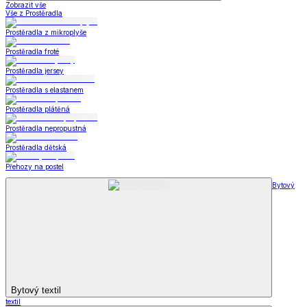
Zobrazit vše
Vše z Prostěradla
Prostěradla z mikroplyše
Prostěradla froté
Prostěradla jersey
Prostěradla s elastanem
Prostěradla plátěná
Prostěradla nepropustná
Prostěradla dětská
Přehozy na postel
Bytový
Bytový textil
textil