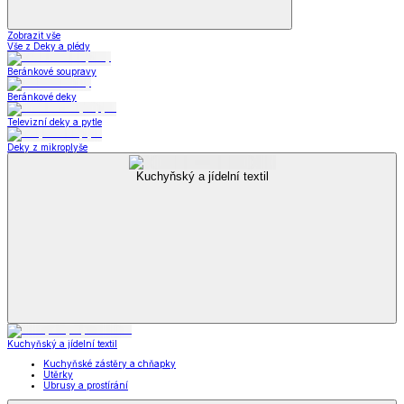
Zobrazit vše
Vše z Deky a plédy
Beránkové soupravy
Beránkové deky
Televizní deky a pytle
Deky z mikroplyše
Kuchyňský a jídelní textil
Kuchyňský a jídelní textil
Kuchyňské zástěry a chňapky
Utěrky
Ubrusy a prostírání