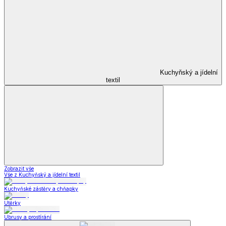
Kuchyňský a jídelní
textil
Zobrazit vše
Vše z Kuchyňský a jídelní textil
Kuchyňské zástěry a chňapky
Utěrky
Ubrusy a prostírání