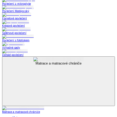
Povlečení z mikroplyše
Povlečení Matějovský
Flanelové povlečení
Krepové povlečení
Saténové povlečení
Povlečení s fototiskem
Výhodné sady
Dětské povlečení
Matrace a matracové chrániče
Matrace a matracové chrániče