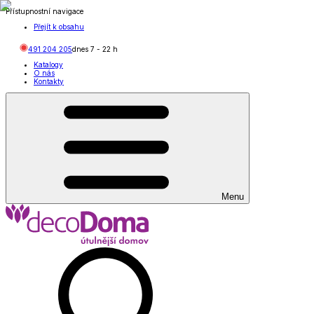
Přístupnostní navigace
Přejít k obsahu
491 204 205
dnes
7
-
22
h
Katalogy
O nás
Kontakty
Menu