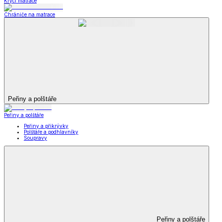
Krycí matrace
Chrániče na matrace
Peřiny a polštáře
Peřiny a polštáře
Peřiny a přikrývky
Polštáře a podhlavníky
Soupravy
Peřiny a polštáře