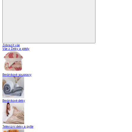
Zobrazit vše
Vše z Deky a plédy
Beránkové soupravy
Beránkové deky
Televizní deky a pytle