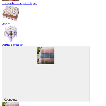
Kuchyňské zástěry a chňapky
Utěrky
Ubrusy a prostírání
Koupelna