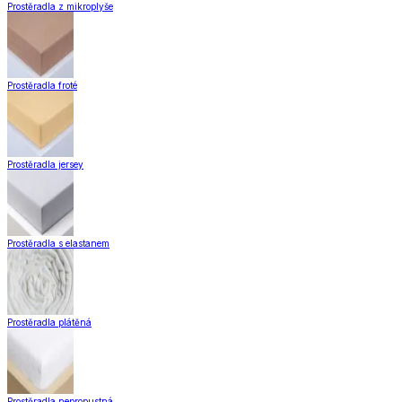
Prostěradla z mikroplyše
Prostěradla froté
Prostěradla jersey
Prostěradla s elastanem
Prostěradla plátěná
Prostěradla nepropustná