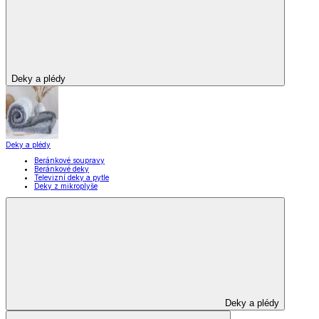
Deky a plédy
Deky a plédy
Beránkové soupravy
Beránkové deky
Televizní deky a pytle
Deky z mikroplyše
Deky a plédy