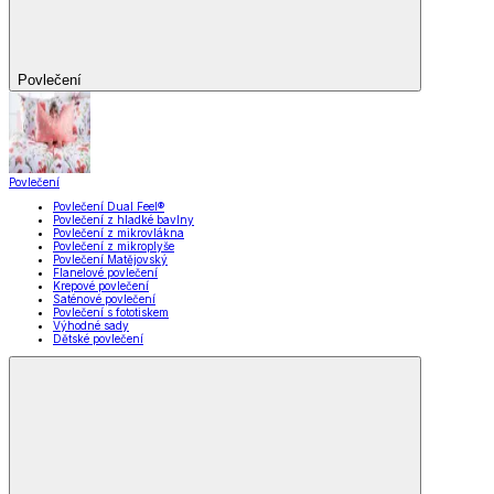
Povlečení
Povlečení
Povlečení Dual Feel®
Povlečení z hladké bavlny
Povlečení z mikrovlákna
Povlečení z mikroplyše
Povlečení Matějovský
Flanelové povlečení
Krepové povlečení
Saténové povlečení
Povlečení s fototiskem
Výhodné sady
Dětské povlečení