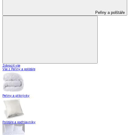
Peřiny a polštáře
Zobrazit vše
Vše z Peřiny a polštáře
Peřiny a přikrývky
Polštáře a podhlavníky