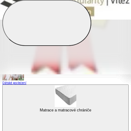
Saténové povlečení
Povlečení s fototiskem
Výhodné sady
Dětské povlečení
Matrace a matracové chrániče