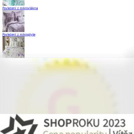
Povlečení z mikrovlákna
Povlečení z mikroplyše
Povlečení Matějovský
Flanelové povlečení
Krepové povlečení