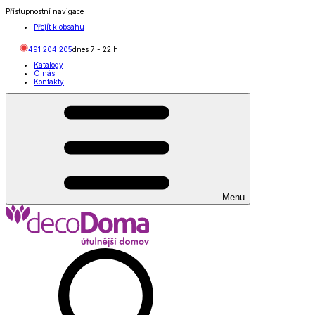
Přístupnostní navigace
Přejít k obsahu
491 204 205
dnes
7
-
22
h
Katalogy
O nás
Kontakty
Menu