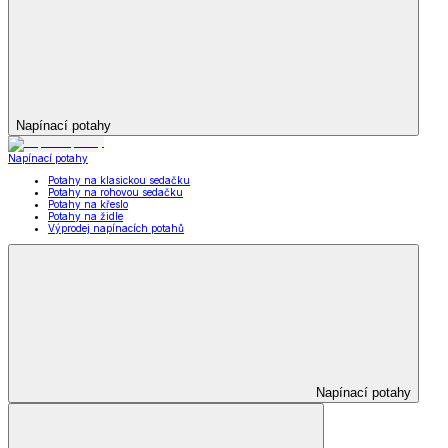
Napínací potahy
Napínací potahy
Potahy na klasickou sedačku
Potahy na rohovou sedačku
Potahy na křeslo
Potahy na židle
Výprodej napínacích potahů
Napínací potahy