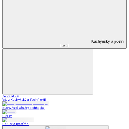
Kuchyňský a jídelní
textil
Zobrazit vše
Vše z Kuchyňský a jídelní textil
Kuchyňské zástěry a chňapky
Utěrky
Ubrusy a prostírání