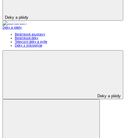
Deky a plédy
Deky a plédy
Beránkové soupravy
Beránkové deky
Televizní deky a pytle
Deky z mikroplyše
Deky a plédy