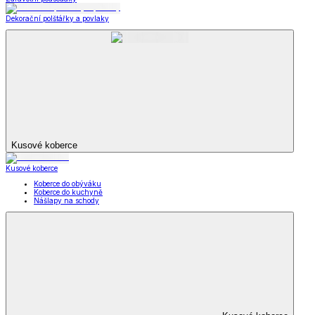
Dekorační polštářky a povlaky
Kusové koberce
Kusové koberce
Koberce do obýváku
Koberce do kuchyně
Nášlapy na schody