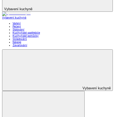
Vybavení kuchyně
Vybavení kuchyně
Vaření
Pečení
Stolování
Kuchyňské spotřebiče
Kuchyňské pomůcky
Skladování
Nápoje
Zavařování
Vybavení kuchyně