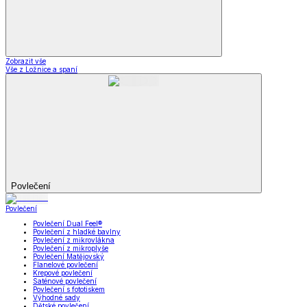
Zobrazit vše
Vše z Ložnice a spaní
Povlečení
Povlečení
Povlečení Dual Feel®
Povlečení z hladké bavlny
Povlečení z mikrovlákna
Povlečení z mikroplyše
Povlečení Matějovský
Flanelové povlečení
Krepové povlečení
Saténové povlečení
Povlečení s fototiskem
Výhodné sady
Dětské povlečení