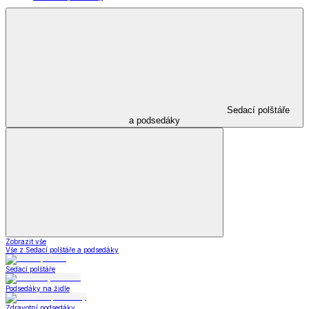
Sedací polštáře
a podsedáky
Zobrazit vše
Vše z Sedací polštáře a podsedáky
Sedací polštáře
Podsedáky na židle
Zdravotní podsedáky