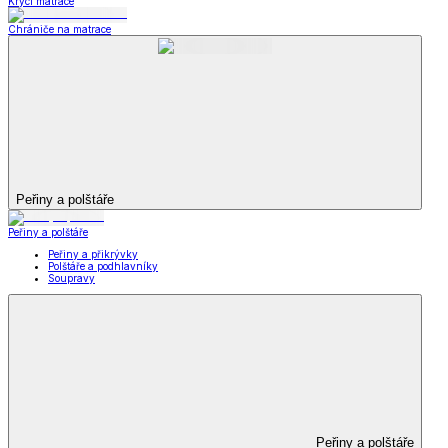
Krycí matrace
Chrániče na matrace
Peřiny a polštáře
Peřiny a polštáře
Peřiny a přikrývky
Polštáře a podhlavníky
Soupravy
Peřiny a polštáře