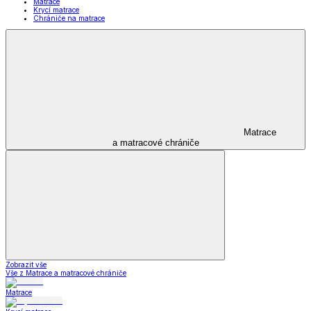
Matrace
Krycí matrace
Chrániče na matrace
Matrace
a matracové chrániče
Zobrazit vše
Vše z Matrace a matracové chrániče
Matrace