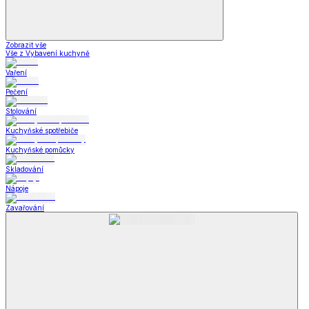
Zobrazit vše
Vše z Vybavení kuchyně
Vaření
Pečení
Stolování
Kuchyňské spotřebiče
Kuchyňské pomůcky
Skladování
Nápoje
Zavařování