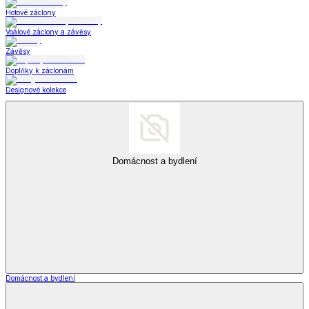
Hotové záclony
Voálové záclony a závěsy
Závěsy
Doplňky k záclonám
Designové kolekce
Domácnost a bydlení
Domácnost a bydlení