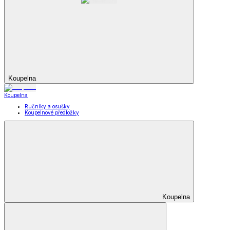
Koupelna
Koupelna
Ručníky a osušky
Koupelnové předložky
Koupelna