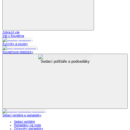
Zobrazit vše
Vše z Koupelna
Ručníky a osušky
Koupelnové předložky
Sedací polštáře a podsedáky
Sedací polštáře a podsedáky
Sedací polštáře
Podsedáky na židle
Zdravotní podsedáky