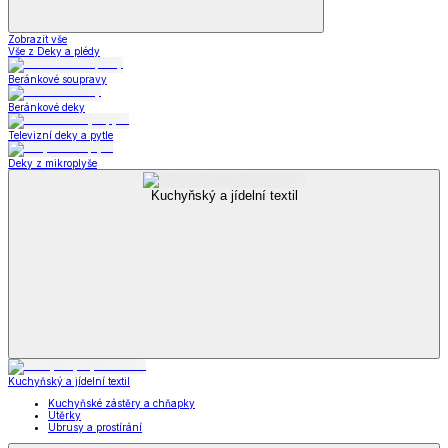
Zobrazit vše
Vše z Deky a plédy
Beránkové soupravy
Beránkové deky
Televizní deky a pytle
Deky z mikroplyše
Kuchyňský a jídelní textil
Kuchyňský a jídelní textil
Kuchyňské zástěry a chňapky
Utěrky
Ubrusy a prostírání