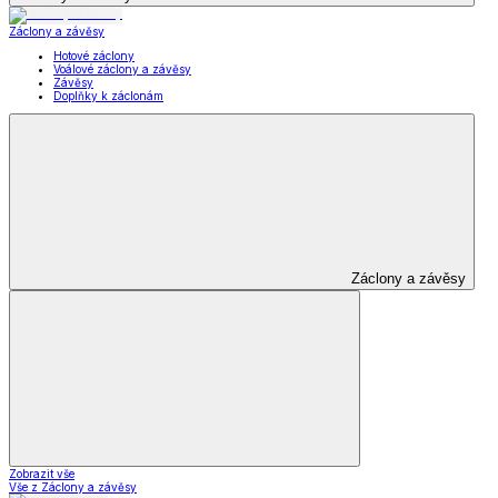
Záclony a závěsy
Hotové záclony
Voálové záclony a závěsy
Závěsy
Doplňky k záclonám
Záclony a závěsy
Zobrazit vše
Vše z Záclony a závěsy