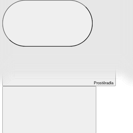
Prostěradla
Prostěradla z mikroplyše
Prostěradla froté
Prostěradla jersey
Prostěradla s elastanem
Prostěradla plátěná
Prostěradla nepropustná
Prostěradla dětská
Prostěradla