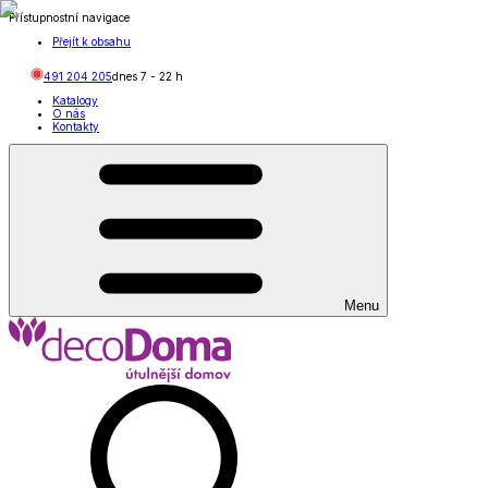
Přístupnostní navigace
Přejít k obsahu
491 204 205
dnes
7
-
22
h
Katalogy
O nás
Kontakty
Menu