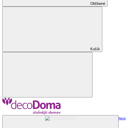
Oblíbené
Košík
Nově