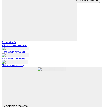
Kusové koberce
Zobrazit vše
Vše z Kusové koberce
Koberce do obýváku
Koberce do kuchyně
Nášlapy na schody
Záclony a závěsy