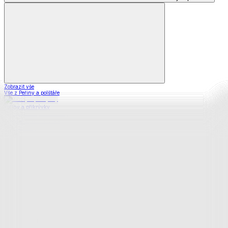
Zobrazit vše
Vše z Peřiny a polštáře
Peřiny a přikrývky
Polštáře a podhlavníky
Soupravy
Prostěradla