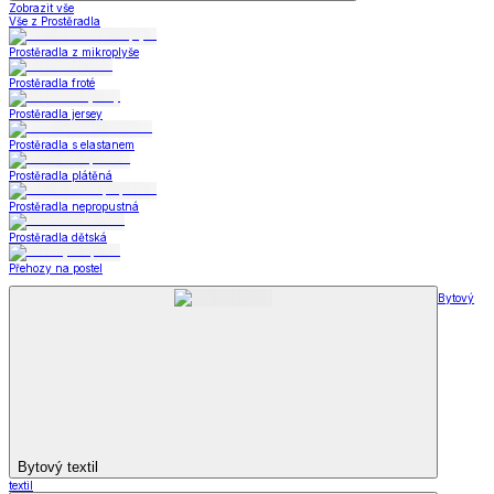
Zobrazit vše
Vše z Prostěradla
Prostěradla z mikroplyše
Prostěradla froté
Prostěradla jersey
Prostěradla s elastanem
Prostěradla plátěná
Prostěradla nepropustná
Prostěradla dětská
Přehozy na postel
Bytový
Bytový textil
textil