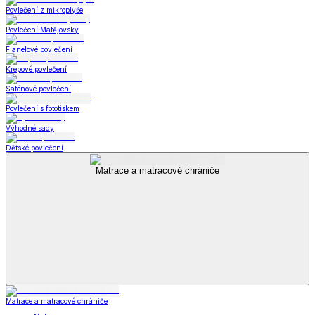
Povlečení z mikroplyše
Povlečení Matějovský
Flanelové povlečení
Krepové povlečení
Saténové povlečení
Povlečení s fototiskem
Výhodné sady
Dětské povlečení
Matrace a matracové chrániče
Matrace a matracové chrániče