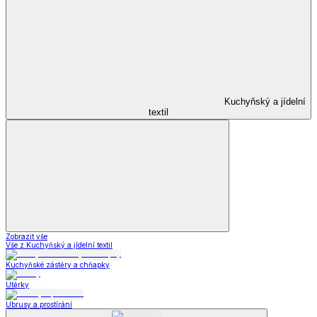
Kuchyňský a jídelní
textil
Zobrazit vše
Vše z Kuchyňský a jídelní textil
Kuchyňské zástěry a chňapky
Utěrky
Ubrusy a prostírání