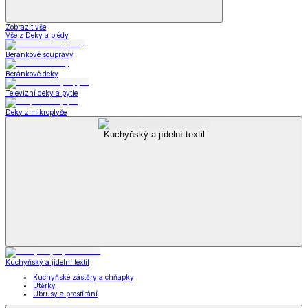
Zobrazit vše
Vše z Deky a plédy
Beránkové soupravy
Beránkové deky
Televizní deky a pytle
Deky z mikroplyše
Kuchyňský a jídelní textil
Kuchyňský a jídelní textil
Kuchyňské zástěry a chňapky
Utěrky
Ubrusy a prostírání