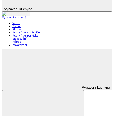
Vybavení kuchyně
Vybavení kuchyně
Vaření
Pečení
Stolování
Kuchyňské spotřebiče
Kuchyňské pomůcky
Skladování
Nápoje
Zavařování
Vybavení kuchyně