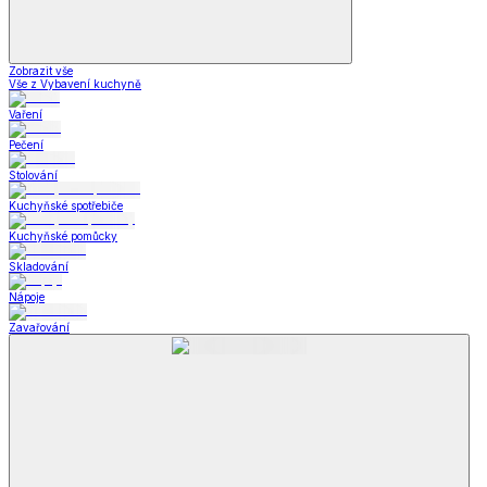
Zobrazit vše
Vše z Vybavení kuchyně
Vaření
Pečení
Stolování
Kuchyňské spotřebiče
Kuchyňské pomůcky
Skladování
Nápoje
Zavařování