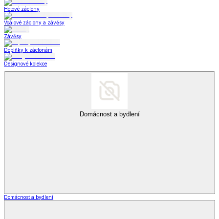
Hotové záclony
Voálové záclony a závěsy
Závěsy
Doplňky k záclonám
Designové kolekce
Domácnost a bydlení
Domácnost a bydlení