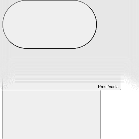
Prostěradla
Prostěradla z mikroplyše
Prostěradla froté
Prostěradla jersey
Prostěradla s elastanem
Prostěradla plátěná
Prostěradla nepropustná
Prostěradla dětská
Prostěradla