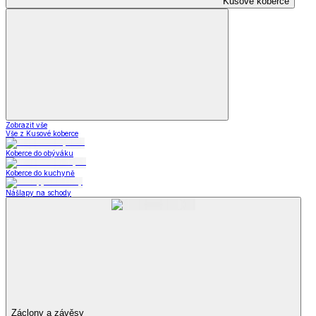
Kusové koberce
Zobrazit vše
Vše z Kusové koberce
Koberce do obýváku
Koberce do kuchyně
Nášlapy na schody
Záclony a závěsy