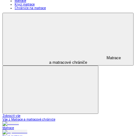
Matrace
Krycí matrace
Chrániče na matrace
Matrace
a matracové chrániče
Zobrazit vše
Vše z Matrace a matracové chrániče
Matrace