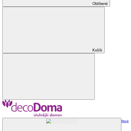
Oblíbené
Košík
Nově