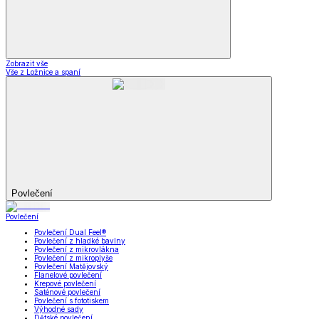
Zobrazit vše
Vše z Ložnice a spaní
Povlečení
Povlečení
Povlečení Dual Feel®
Povlečení z hladké bavlny
Povlečení z mikrovlákna
Povlečení z mikroplyše
Povlečení Matějovský
Flanelové povlečení
Krepové povlečení
Saténové povlečení
Povlečení s fototiskem
Výhodné sady
Dětské povlečení