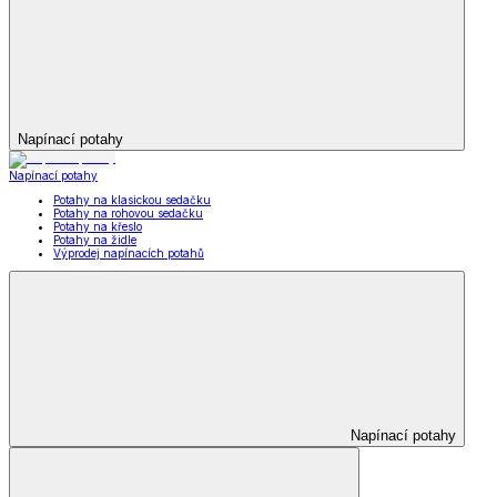
Napínací potahy
Napínací potahy
Potahy na klasickou sedačku
Potahy na rohovou sedačku
Potahy na křeslo
Potahy na židle
Výprodej napínacích potahů
Napínací potahy