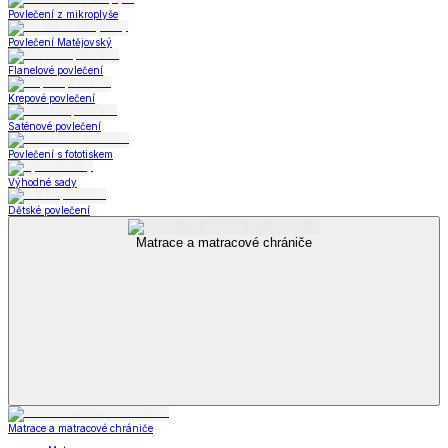
Povlečení z mikroplyše
Povlečení Matějovský
Flanelové povlečení
Krepové povlečení
Saténové povlečení
Povlečení s fototiskem
Výhodné sady
Dětské povlečení
Matrace a matracové chrániče
Matrace a matracové chrániče