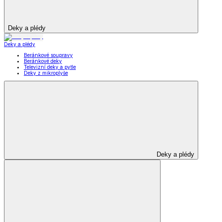
Deky a plédy
Deky a plédy
Beránkové soupravy
Beránkové deky
Televizní deky a pytle
Deky z mikroplyše
Deky a plédy