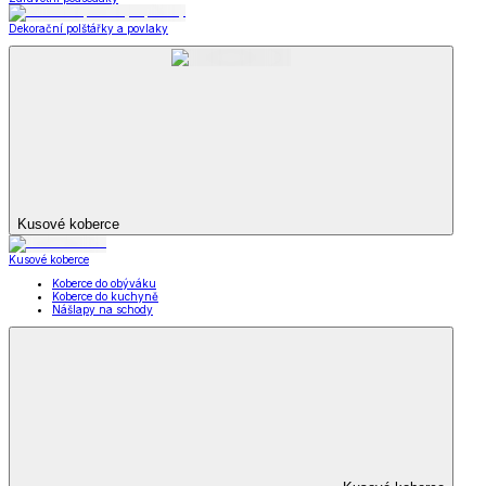
Dekorační polštářky a povlaky
Kusové koberce
Kusové koberce
Koberce do obýváku
Koberce do kuchyně
Nášlapy na schody