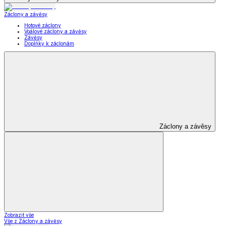
Záclony a závěsy
Hotové záclony
Voálové záclony a závěsy
Závěsy
Doplňky k záclonám
Záclony a závěsy
Zobrazit vše
Vše z Záclony a závěsy