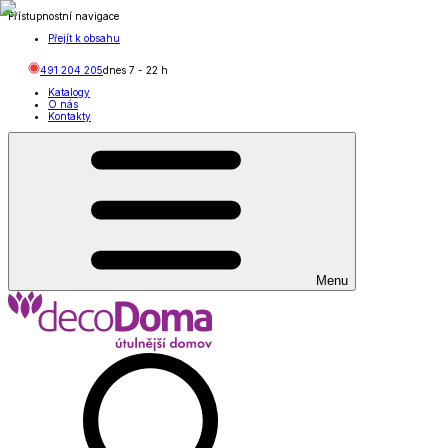
Přístupnostní navigace
Přejít k obsahu
491 204 205
dnes
7
-
22
h
Katalogy
O nás
Kontakty
Menu