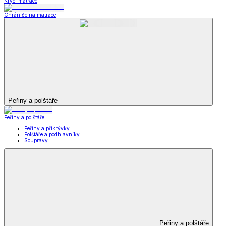
Krycí matrace
Chrániče na matrace
Peřiny a polštáře
Peřiny a polštáře
Peřiny a přikrývky
Polštáře a podhlavníky
Soupravy
Peřiny a polštáře