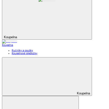
Koupelna
Koupelna
Ručníky a osušky
Koupelnové předložky
Koupelna