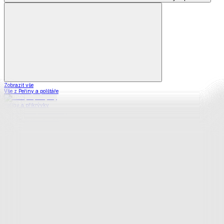
Zobrazit vše
Vše z Peřiny a polštáře
Peřiny a přikrývky
Polštáře a podhlavníky
Soupravy
Prostěradla