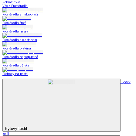
Zobrazit vše
Vše z Prostěradla
Prostěradla z mikroplyše
Prostěradla froté
Prostěradla jersey
Prostěradla s elastanem
Prostěradla plátěná
Prostěradla nepropustná
Prostěradla dětská
Přehozy na postel
Bytový
Bytový textil
textil