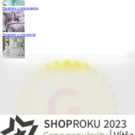
Povlečení z mikrovlákna
Povlečení z mikroplyše
Povlečení Matějovský
Flanelové povlečení
Krepové povlečení