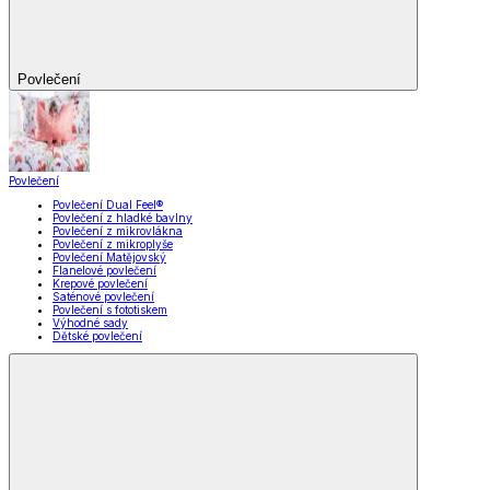
Povlečení
Povlečení
Povlečení Dual Feel®
Povlečení z hladké bavlny
Povlečení z mikrovlákna
Povlečení z mikroplyše
Povlečení Matějovský
Flanelové povlečení
Krepové povlečení
Saténové povlečení
Povlečení s fototiskem
Výhodné sady
Dětské povlečení