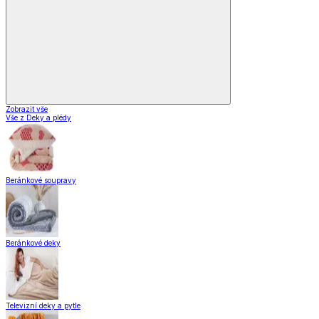
Zobrazit vše
Vše z Deky a plédy
Beránkové soupravy
Beránkové deky
Televizní deky a pytle