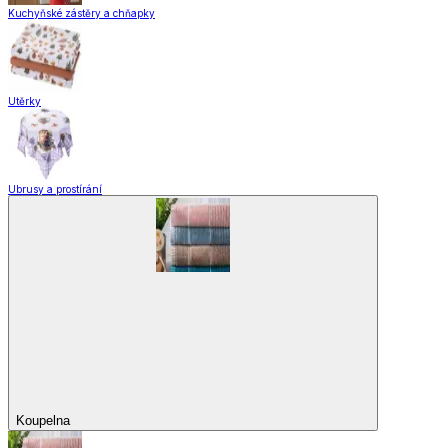
Kuchyňské zástěry a chňapky
Utěrky
Ubrusy a prostírání
Koupelna