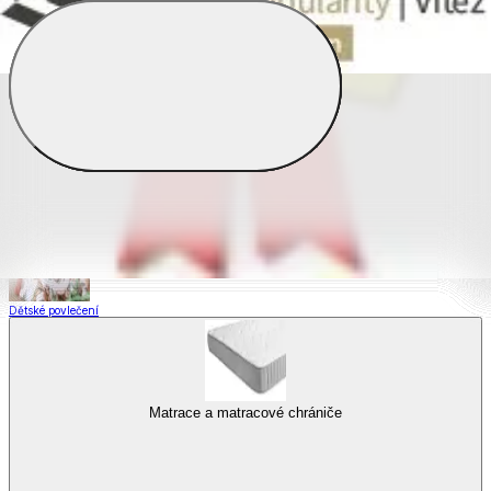
Saténové povlečení
Povlečení s fototiskem
Výhodné sady
Dětské povlečení
Matrace a matracové chrániče