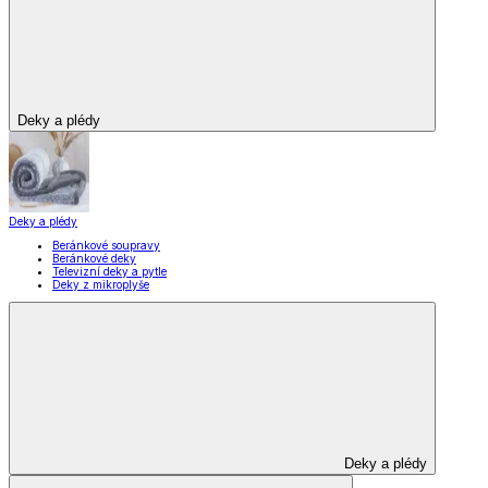
Deky a plédy
Deky a plédy
Beránkové soupravy
Beránkové deky
Televizní deky a pytle
Deky z mikroplyše
Deky a plédy