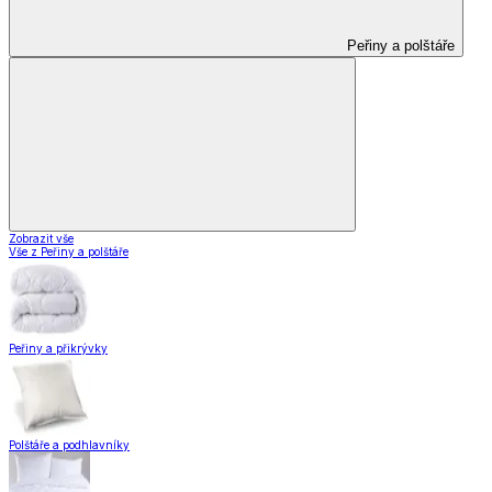
Peřiny a polštáře
Zobrazit vše
Vše z Peřiny a polštáře
Peřiny a přikrývky
Polštáře a podhlavníky