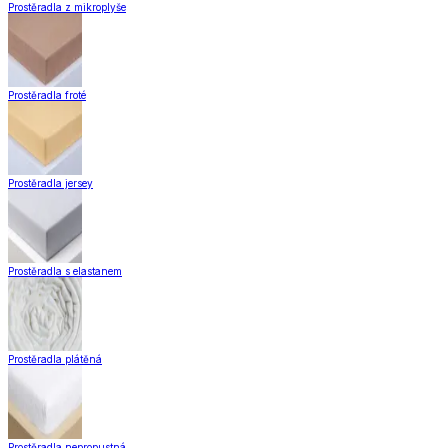
Prostěradla z mikroplyše
Prostěradla froté
Prostěradla jersey
Prostěradla s elastanem
Prostěradla plátěná
Prostěradla nepropustná