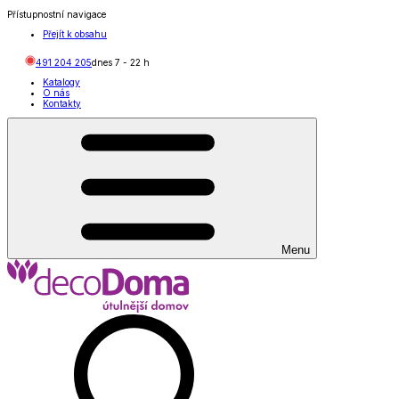
Přístupnostní navigace
Přejít k obsahu
491 204 205
dnes
7
-
22
h
Katalogy
O nás
Kontakty
Menu