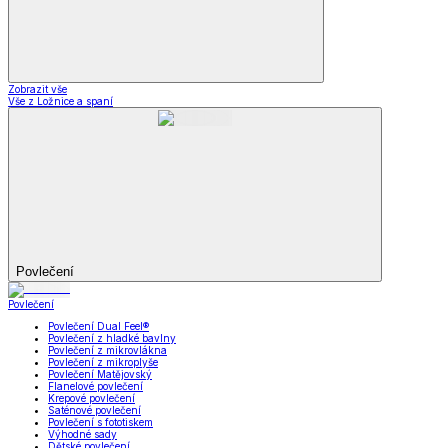
Zobrazit vše
Vše z Ložnice a spaní
Povlečení
Povlečení
Povlečení Dual Feel®
Povlečení z hladké bavlny
Povlečení z mikrovlákna
Povlečení z mikroplyše
Povlečení Matějovský
Flanelové povlečení
Krepové povlečení
Saténové povlečení
Povlečení s fototiskem
Výhodné sady
Dětské povlečení