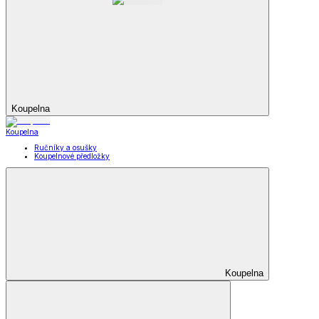
Koupelna
Koupelna
Ručníky a osušky
Koupelnové předložky
Koupelna