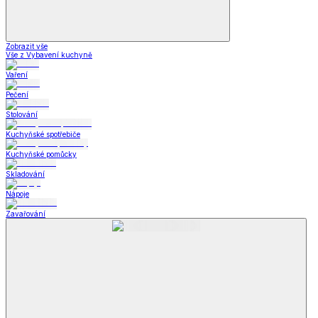
Zobrazit vše
Vše z Vybavení kuchyně
Vaření
Pečení
Stolování
Kuchyňské spotřebiče
Kuchyňské pomůcky
Skladování
Nápoje
Zavařování