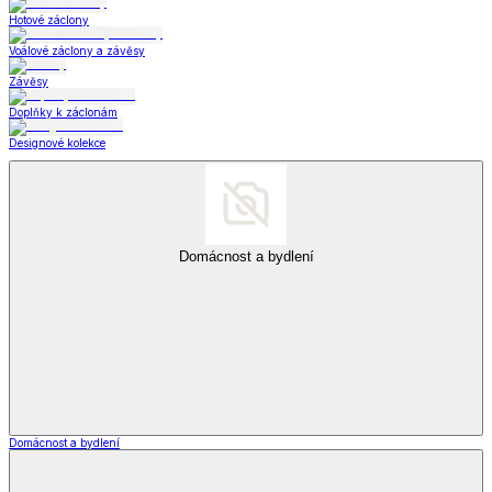
Hotové záclony
Voálové záclony a závěsy
Závěsy
Doplňky k záclonám
Designové kolekce
Domácnost a bydlení
Domácnost a bydlení