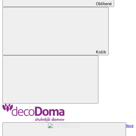
Oblíbené
Košík
Nově