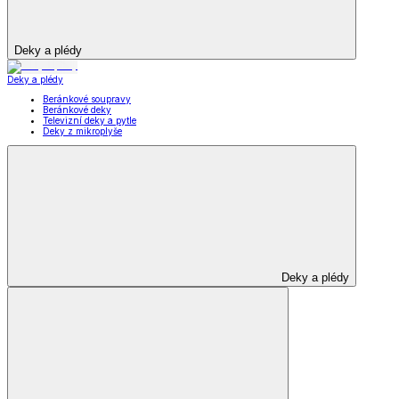
Deky a plédy
Deky a plédy
Beránkové soupravy
Beránkové deky
Televizní deky a pytle
Deky z mikroplyše
Deky a plédy