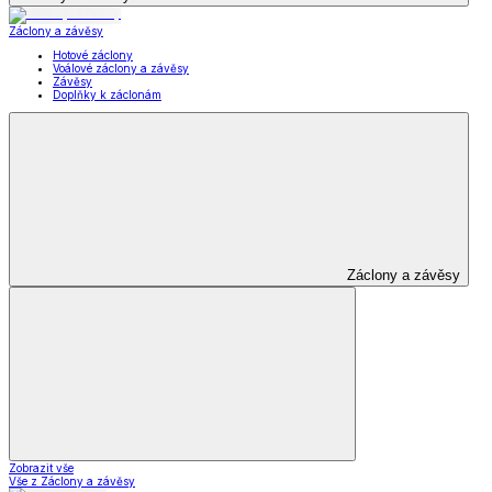
Záclony a závěsy
Hotové záclony
Voálové záclony a závěsy
Závěsy
Doplňky k záclonám
Záclony a závěsy
Zobrazit vše
Vše z Záclony a závěsy