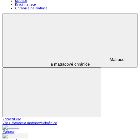
Matrace
Krycí matrace
Chrániče na matrace
Matrace
a matracové chrániče
Zobrazit vše
Vše z Matrace a matracové chrániče
Matrace