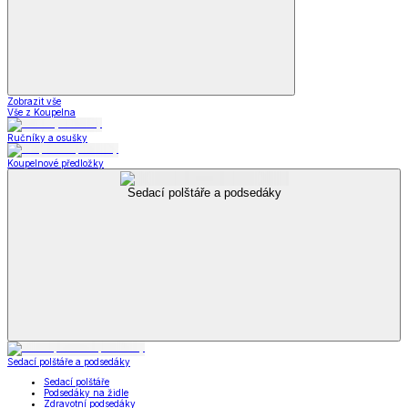
Zobrazit vše
Vše z Koupelna
Ručníky a osušky
Koupelnové předložky
Sedací polštáře a podsedáky
Sedací polštáře a podsedáky
Sedací polštáře
Podsedáky na židle
Zdravotní podsedáky