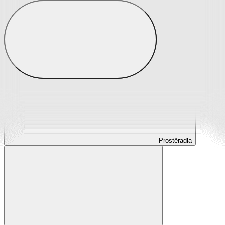
Prostěradla
Prostěradla z mikroplyše
Prostěradla froté
Prostěradla jersey
Prostěradla s elastanem
Prostěradla plátěná
Prostěradla nepropustná
Prostěradla dětská
Prostěradla