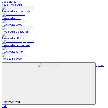
Zobrazit vše
Vše z Prostěradla
Prostěradla z mikroplyše
Prostěradla froté
Prostěradla jersey
Prostěradla s elastanem
Prostěradla plátěná
Prostěradla nepropustná
Prostěradla dětská
Přehozy na postel
Bytový
Bytový textil
textil