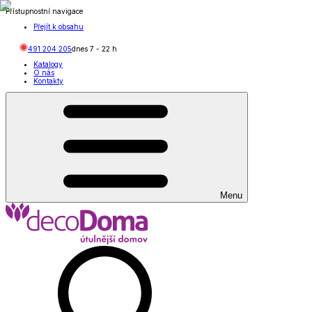
Přístupnostní navigace
Přejít k obsahu
491 204 205
dnes
7
-
22
h
Katalogy
O nás
Kontakty
Menu