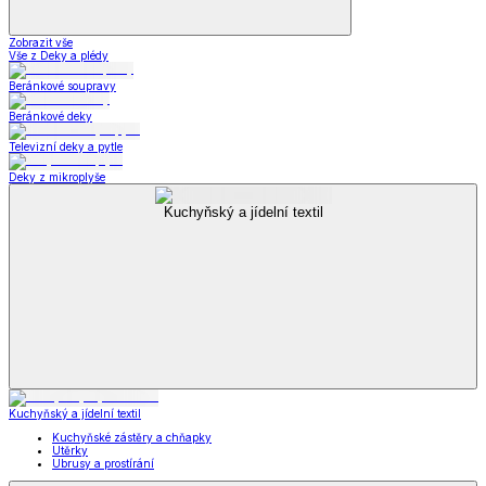
Zobrazit vše
Vše z Deky a plédy
Beránkové soupravy
Beránkové deky
Televizní deky a pytle
Deky z mikroplyše
Kuchyňský a jídelní textil
Kuchyňský a jídelní textil
Kuchyňské zástěry a chňapky
Utěrky
Ubrusy a prostírání