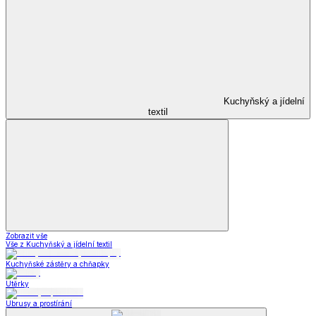
Kuchyňský a jídelní
textil
Zobrazit vše
Vše z Kuchyňský a jídelní textil
Kuchyňské zástěry a chňapky
Utěrky
Ubrusy a prostírání