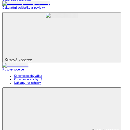
Dekorační polštářky a povlaky
Kusové koberce
Kusové koberce
Koberce do obýváku
Koberce do kuchyně
Nášlapy na schody