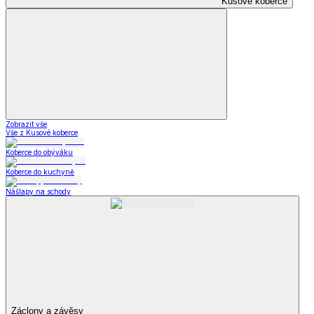
Kusové koberce
Zobrazit vše
Vše z Kusové koberce
Koberce do obýváku
Koberce do kuchyně
Nášlapy na schody
Záclony a závěsy