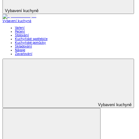
Vybavení kuchyně
Vybavení kuchyně
Vaření
Pečení
Stolování
Kuchyňské spotřebiče
Kuchyňské pomůcky
Skladování
Nápoje
Zavařování
Vybavení kuchyně