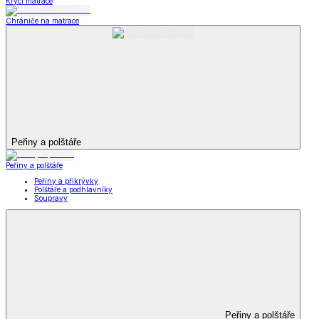
Krycí matrace
Chrániče na matrace
Peřiny a polštáře
Peřiny a polštáře
Peřiny a přikrývky
Polštáře a podhlavníky
Soupravy
Peřiny a polštáře