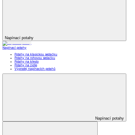
Napínací potahy
Napínací potahy
Potahy na klasickou sedačku
Potahy na rohovou sedačku
Potahy na křeslo
Potahy na židle
Výprodej napínacích potahů
Napínací potahy