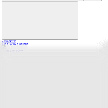
Zobrazit vše
Vše z Peřiny a polštáře
Peřiny a přikrývky
Polštáře a podhlavníky
Soupravy
Prostěradla