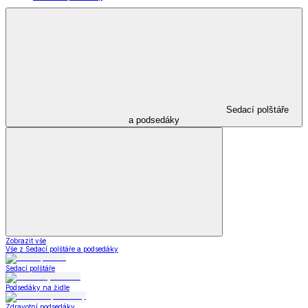
Sedací polštáře
a podsedáky
Zobrazit vše
Vše z Sedací polštáře a podsedáky
Sedací polštáře
Podsedáky na židle
Zdravotní podsedáky