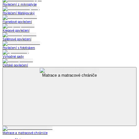
Povlečení z mikroplyše
Povlečení Matějovský
Flanelové povlečení
Krepové povlečení
Saténové povlečení
Povlečení s fototiskem
Výhodné sady
Dětské povlečení
Matrace a matracové chrániče
Matrace a matracové chrániče