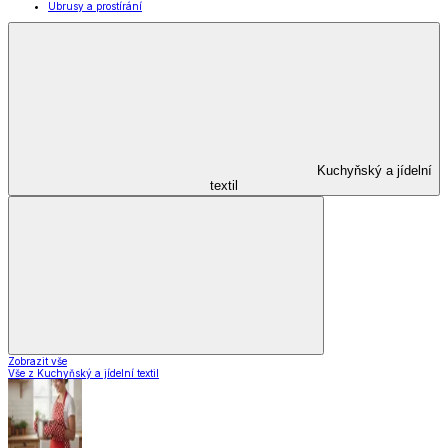
Kuchyňské pomůcky
Skladování
Nápoje
Zavařování