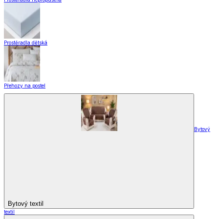
Vše z Záclony a závěsy
Hotové záclony
Voálové záclony a závěsy
Závěsy
Doplňky k záclonám
Designové kolekce