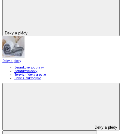
Zobrazit vše
Vše z Domácnost a bydlení
Vybavení kuchyně