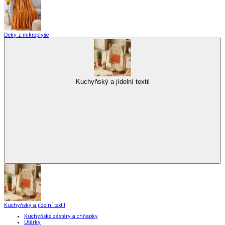
Zobrazit vše
Vše z Vybavení kuchyně
Vaření
Pečení
Stolování
Kuchyňské spotřebiče