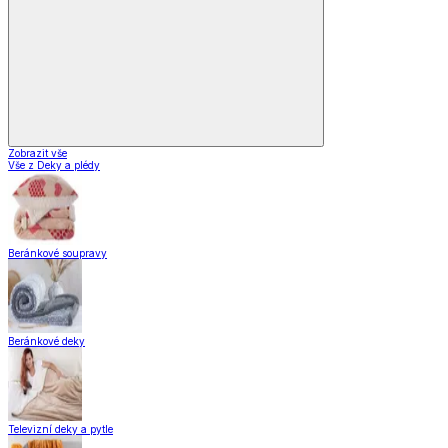
Vybavení kuchyně
Vaření
Pečení
Stolování
Kuchyňské spotřebiče
Kuchyňské pomůcky
Skladování
Nápoje
Zavařování
Vybavení kuchyně