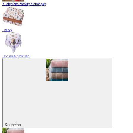
Domácnost a úklid
Domácnost a úklid
Praktičtí pomocníci
Pomůcky pro úklid a čištění
Praní a žehlení
Drobné opravy
Úložné boxy a vakuové pytle
EkoDrogerie
Pro mazlíčky
Zábava a volný čas
Pro děti