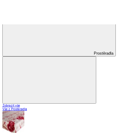
Koberce do kuchyně
Nášlapy na schody
Záclony a závěsy