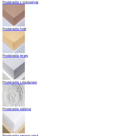
Záclony a závěsy
Hotové záclony
Voálové záclony a závěsy
Závěsy
Doplňky k záclonám
Záclony a závěsy
Zobrazit vše