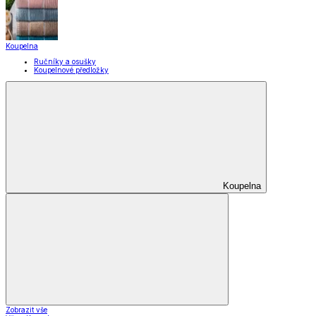
Domácnost a úklid
Zobrazit vše
Vše z Domácnost a úklid
Praktičtí pomocníci
Pomůcky pro úklid a čištění