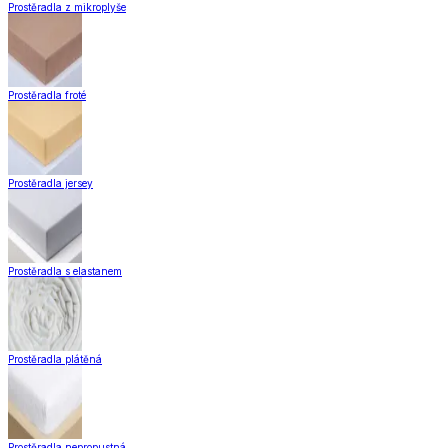
Záclony a závěsy
Hotové záclony
Voálové záclony a závěsy
Závěsy
Doplňky k záclonám
Záclony a závěsy
Zobrazit vše