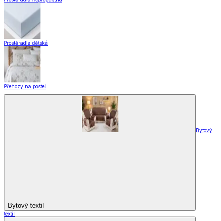
Vše z Záclony a závěsy
Hotové záclony
Voálové záclony a závěsy
Závěsy
Doplňky k záclonám