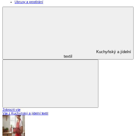
Kuchyňské pomůcky
Skladování
Nápoje
Zavařování