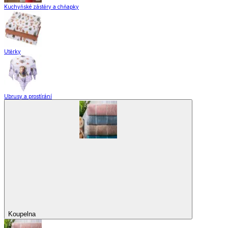
Domácnost a úklid
Domácnost a úklid
Praktičtí pomocníci
Pomůcky pro úklid a čištění
Praní a žehlení
Drobné opravy
Úložné boxy a vakuové pytle
EkoDrogerie
Pro mazlíčky
Zábava a volný čas
Pro děti