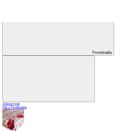
Koberce do kuchyně
Nášlapy na schody
Záclony a závěsy