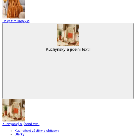
Zobrazit vše
Vše z Vybavení kuchyně
Vaření
Pečení
Stolování
Kuchyňské spotřebiče