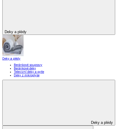
Zobrazit vše
Vše z Domácnost a bydlení
Vybavení kuchyně