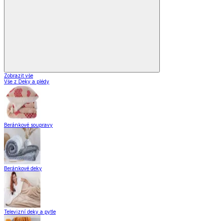
Vybavení kuchyně
Vaření
Pečení
Stolování
Kuchyňské spotřebiče
Kuchyňské pomůcky
Skladování
Nápoje
Zavařování
Vybavení kuchyně