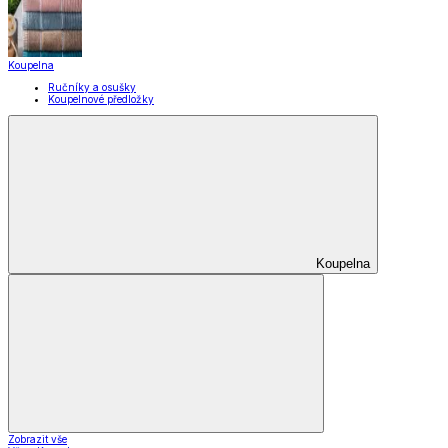
Domácnost a úklid
Zobrazit vše
Vše z Domácnost a úklid
Praktičtí pomocníci
Pomůcky pro úklid a čištění