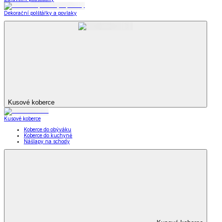
Dekorační polštářky a povlaky
Kusové koberce
Kusové koberce
Koberce do obýváku
Koberce do kuchyně
Nášlapy na schody