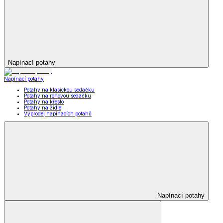
Napínací potahy
Napínací potahy
Potahy na klasickou sedačku
Potahy na rohovou sedačku
Potahy na křeslo
Potahy na židle
Výprodej napínacích potahů
Napínací potahy