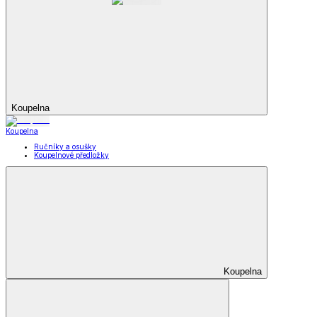
Koupelna
Koupelna
Ručníky a osušky
Koupelnové předložky
Koupelna