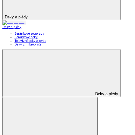
Deky a plédy
Deky a plédy
Beránkové soupravy
Beránkové deky
Televizní deky a pytle
Deky z mikroplyše
Deky a plédy