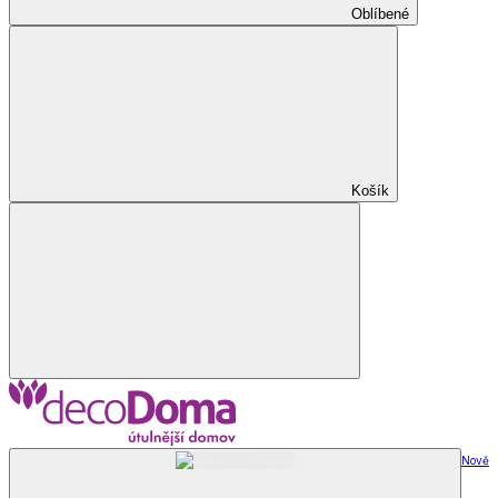
Oblíbené
Košík
Nově