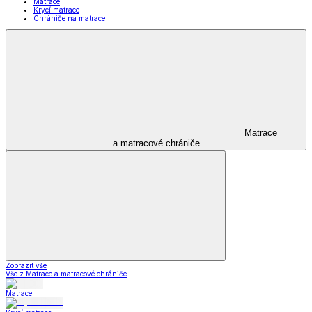
Matrace
Krycí matrace
Chrániče na matrace
Matrace
a matracové chrániče
Zobrazit vše
Vše z Matrace a matracové chrániče
Matrace