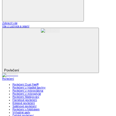
Zobrazit vše
Vše z Ložnice a spaní
Povlečení
Povlečení
Povlečení Dual Feel®
Povlečení z hladké bavlny
Povlečení z mikrovlákna
Povlečení z mikroplyše
Povlečení Matějovský
Flanelové povlečení
Krepové povlečení
Saténové povlečení
Povlečení s fototiskem
Výhodné sady
Dětské povlečení