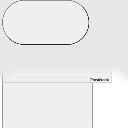
Prostěradla
Prostěradla z mikroplyše
Prostěradla froté
Prostěradla jersey
Prostěradla s elastanem
Prostěradla plátěná
Prostěradla nepropustná
Prostěradla dětská
Prostěradla