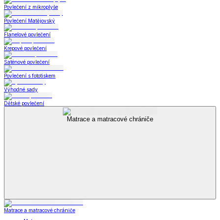
Povlečení z mikroplyše
Povlečení Matějovský
Flanelové povlečení
Krepové povlečení
Saténové povlečení
Povlečení s fototiskem
Výhodné sady
Dětské povlečení
Matrace a matracové chrániče
Matrace a matracové chrániče