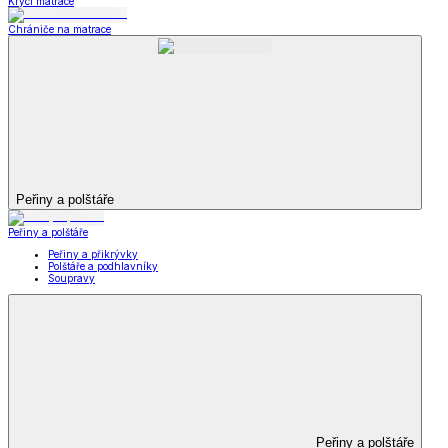
Krycí matrace
Chrániče na matrace
Peřiny a polštáře
Peřiny a polštáře
Peřiny a přikrývky
Polštáře a podhlavníky
Soupravy
Peřiny a polštáře