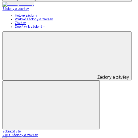
Záclony a závěsy
Hotové záclony
Voálové záclony a závěsy
Závěsy
Doplňky k záclonám
Záclony a závěsy
Zobrazit vše
Vše z Záclony a závěsy