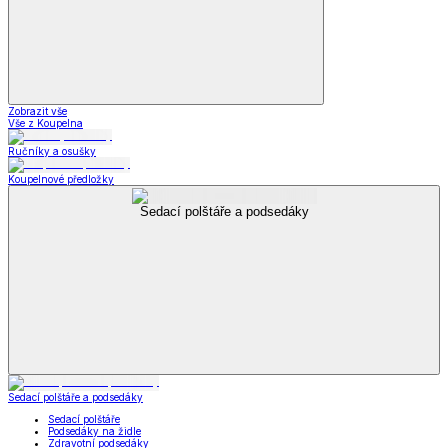
Zobrazit vše
Vše z Koupelna
Ručníky a osušky
Koupelnové předložky
Sedací polštáře a podsedáky
Sedací polštáře a podsedáky
Sedací polštáře
Podsedáky na židle
Zdravotní podsedáky