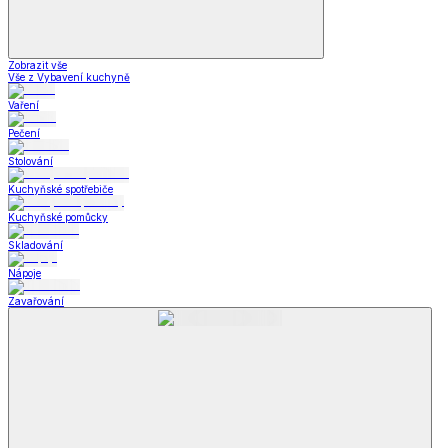
Zobrazit vše
Vše z Vybavení kuchyně
Vaření
Pečení
Stolování
Kuchyňské spotřebiče
Kuchyňské pomůcky
Skladování
Nápoje
Zavařování