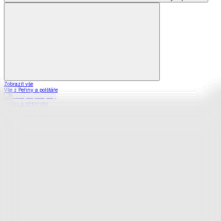
Zobrazit vše
Vše z Peřiny a polštáře
Peřiny a přikrývky
Polštáře a podhlavníky
Soupravy
Prostěradla