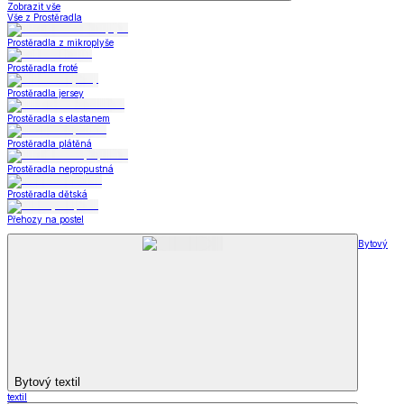
Zobrazit vše
Vše z Prostěradla
Prostěradla z mikroplyše
Prostěradla froté
Prostěradla jersey
Prostěradla s elastanem
Prostěradla plátěná
Prostěradla nepropustná
Prostěradla dětská
Přehozy na postel
Bytový
Bytový textil
textil