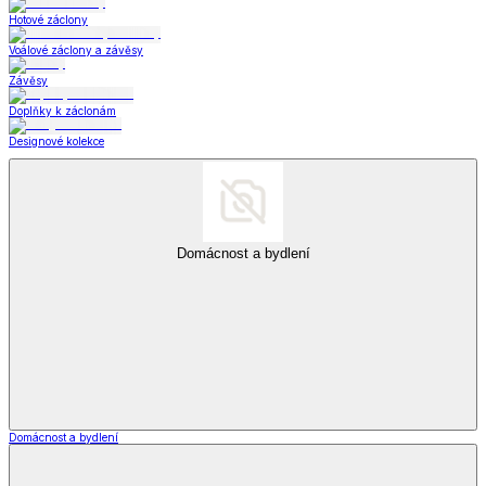
Hotové záclony
Voálové záclony a závěsy
Závěsy
Doplňky k záclonám
Designové kolekce
Domácnost a bydlení
Domácnost a bydlení