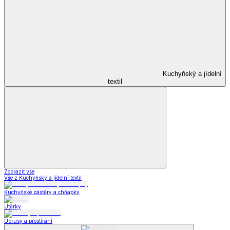
Kuchyňský a jídelní
textil
Zobrazit vše
Vše z Kuchyňský a jídelní textil
Kuchyňské zástěry a chňapky
Utěrky
Ubrusy a prostírání