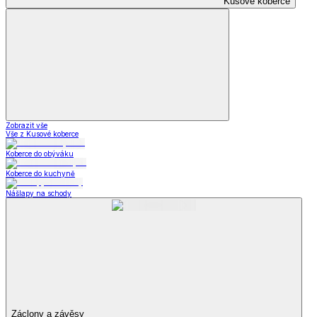
Kusové koberce
Zobrazit vše
Vše z Kusové koberce
Koberce do obýváku
Koberce do kuchyně
Nášlapy na schody
Záclony a závěsy