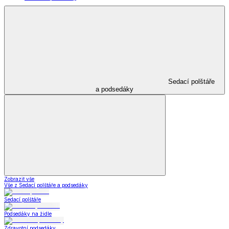
Sedací polštáře
a podsedáky
Zobrazit vše
Vše z Sedací polštáře a podsedáky
Sedací polštáře
Podsedáky na židle
Zdravotní podsedáky