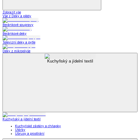
Zobrazit vše
Vše z Deky a plédy
Beránkové soupravy
Beránkové deky
Televizní deky a pytle
Deky z mikroplyše
Kuchyňský a jídelní textil
Kuchyňský a jídelní textil
Kuchyňské zástěry a chňapky
Utěrky
Ubrusy a prostírání