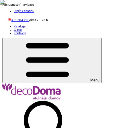
Přístupnostní navigace
Přejít k obsahu
491 204 205
dnes
7
-
22
h
Katalogy
O nás
Kontakty
Menu