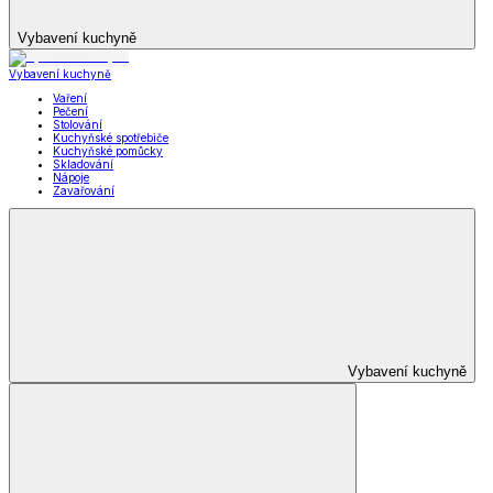
Vybavení kuchyně
Vybavení kuchyně
Vaření
Pečení
Stolování
Kuchyňské spotřebiče
Kuchyňské pomůcky
Skladování
Nápoje
Zavařování
Vybavení kuchyně