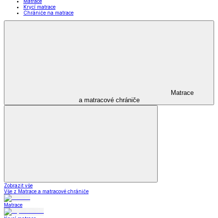
Matrace
Krycí matrace
Chrániče na matrace
Matrace
a matracové chrániče
Zobrazit vše
Vše z Matrace a matracové chrániče
Matrace