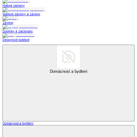
Hotové záclony
Voálové záclony a závěsy
Závěsy
Doplňky k záclonám
Designové kolekce
Domácnost a bydlení
Domácnost a bydlení