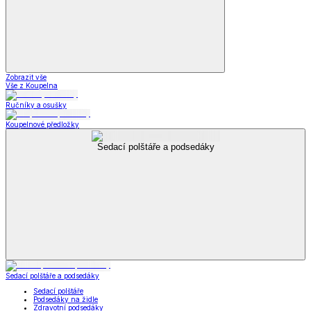
Zobrazit vše
Vše z Koupelna
Ručníky a osušky
Koupelnové předložky
Sedací polštáře a podsedáky
Sedací polštáře a podsedáky
Sedací polštáře
Podsedáky na židle
Zdravotní podsedáky