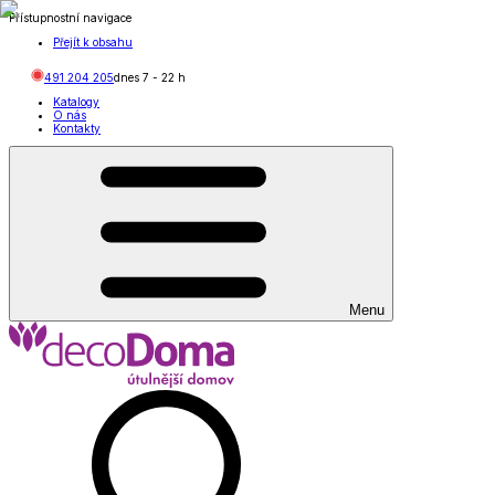
Přístupnostní navigace
Přejít k obsahu
491 204 205
dnes
7
-
22
h
Katalogy
O nás
Kontakty
Menu