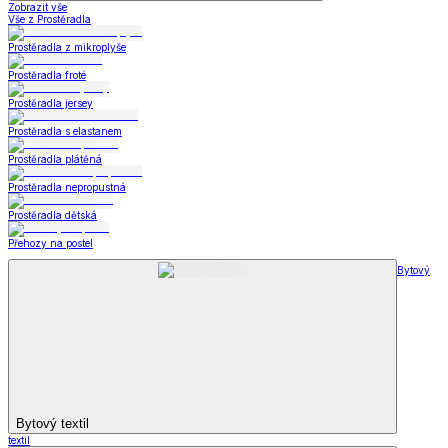
Zobrazit vše
Vše z Prostěradla
Prostěradla z mikroplyše
Prostěradla froté
Prostěradla jersey
Prostěradla s elastanem
Prostěradla plátěná
Prostěradla nepropustná
Prostěradla dětská
Přehozy na postel
Bytový
Bytový textil
textil