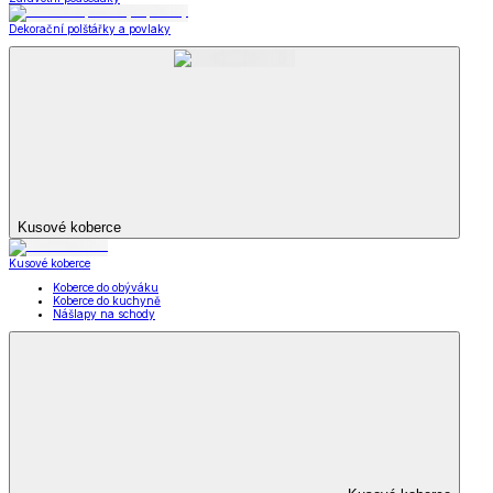
Dekorační polštářky a povlaky
Kusové koberce
Kusové koberce
Koberce do obýváku
Koberce do kuchyně
Nášlapy na schody