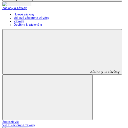
Záclony a závěsy
Hotové záclony
Voálové záclony a závěsy
Závěsy
Doplňky k záclonám
Záclony a závěsy
Zobrazit vše
Vše z Záclony a závěsy