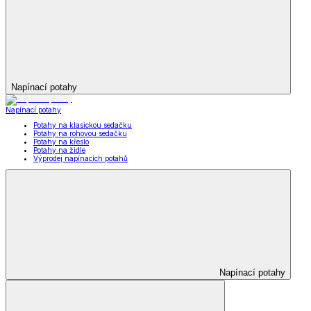
Napínací potahy
Napínací potahy
Potahy na klasickou sedačku
Potahy na rohovou sedačku
Potahy na křeslo
Potahy na židle
Výprodej napínacích potahů
Napínací potahy