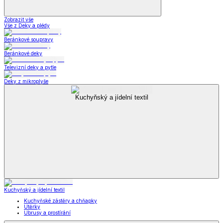
Zobrazit vše
Vše z Deky a plédy
Beránkové soupravy
Beránkové deky
Televizní deky a pytle
Deky z mikroplyše
Kuchyňský a jídelní textil
Kuchyňský a jídelní textil
Kuchyňské zástěry a chňapky
Utěrky
Ubrusy a prostírání