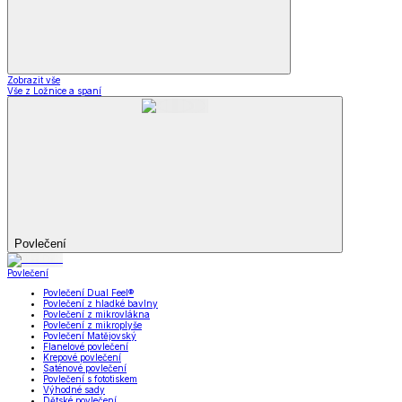
Zobrazit vše
Vše z Ložnice a spaní
Povlečení
Povlečení
Povlečení Dual Feel®
Povlečení z hladké bavlny
Povlečení z mikrovlákna
Povlečení z mikroplyše
Povlečení Matějovský
Flanelové povlečení
Krepové povlečení
Saténové povlečení
Povlečení s fototiskem
Výhodné sady
Dětské povlečení