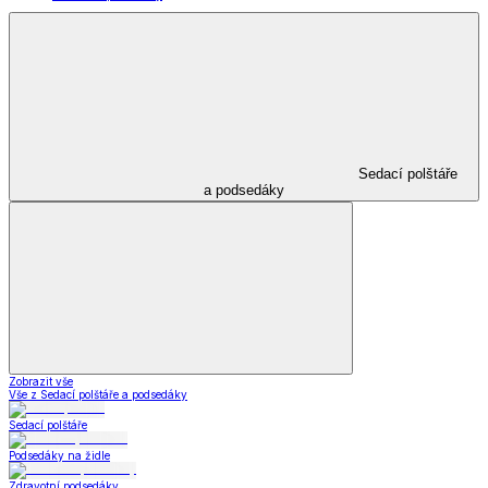
Sedací polštáře
a podsedáky
Zobrazit vše
Vše z Sedací polštáře a podsedáky
Sedací polštáře
Podsedáky na židle
Zdravotní podsedáky