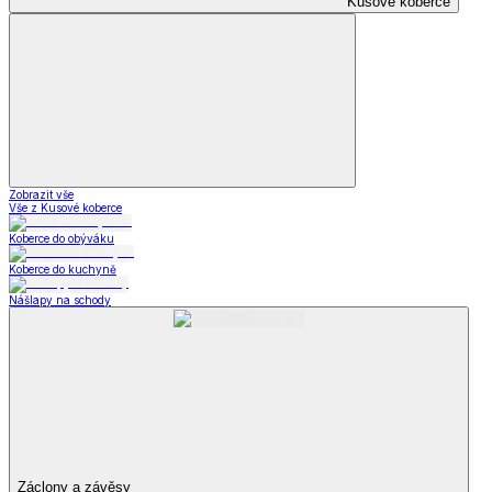
Kusové koberce
Zobrazit vše
Vše z Kusové koberce
Koberce do obýváku
Koberce do kuchyně
Nášlapy na schody
Záclony a závěsy