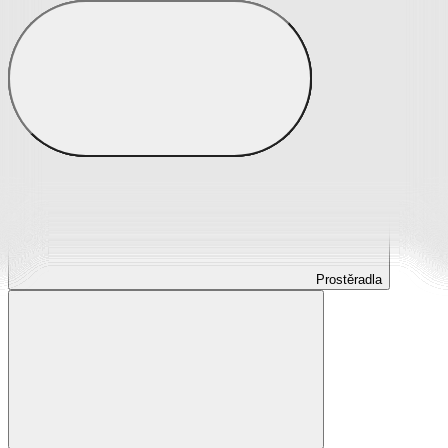
Prostěradla
Prostěradla z mikroplyše
Prostěradla froté
Prostěradla jersey
Prostěradla s elastanem
Prostěradla plátěná
Prostěradla nepropustná
Prostěradla dětská
Prostěradla