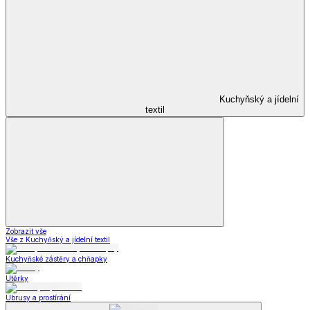
Kuchyňský a jídelní
textil
Zobrazit vše
Vše z Kuchyňský a jídelní textil
Kuchyňské zástěry a chňapky
Utěrky
Ubrusy a prostírání