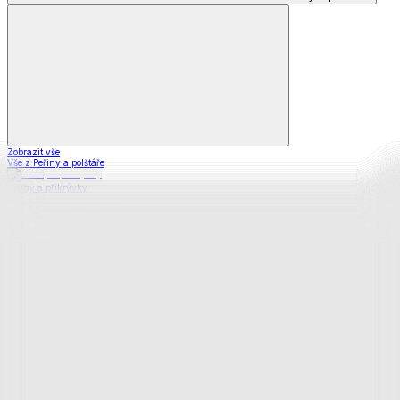
Zobrazit vše
Vše z Peřiny a polštáře
Peřiny a přikrývky
Polštáře a podhlavníky
Soupravy
Prostěradla