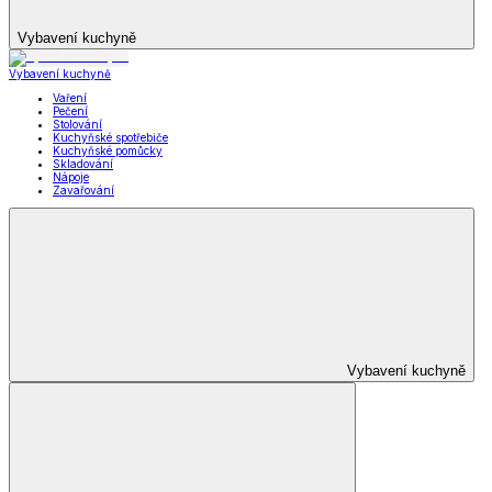
Vybavení kuchyně
Vybavení kuchyně
Vaření
Pečení
Stolování
Kuchyňské spotřebiče
Kuchyňské pomůcky
Skladování
Nápoje
Zavařování
Vybavení kuchyně