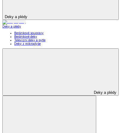
Deky a plédy
Deky a plédy
Beránkové soupravy
Beránkové deky
Televizní deky a pytle
Deky z mikroplyše
Deky a plédy