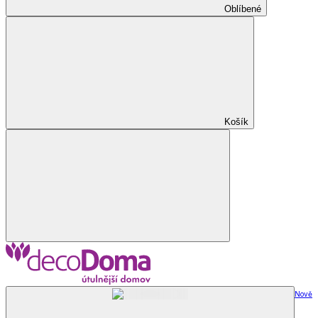
Oblíbené
Košík
Nově