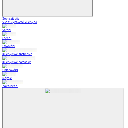
Zobrazit vše
Vše z Vybavení kuchyně
Vaření
Pečení
Stolování
Kuchyňské spotřebiče
Kuchyňské pomůcky
Skladování
Nápoje
Zavařování