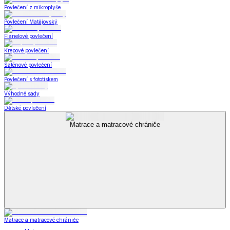
Povlečení z mikroplyše
Povlečení Matějovský
Flanelové povlečení
Krepové povlečení
Saténové povlečení
Povlečení s fototiskem
Výhodné sady
Dětské povlečení
Matrace a matracové chrániče
Matrace a matracové chrániče