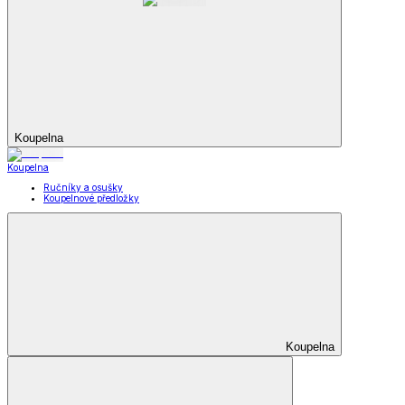
Koupelna
Koupelna
Ručníky a osušky
Koupelnové předložky
Koupelna