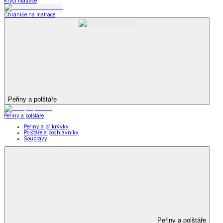
Krycí matrace
Chrániče na matrace
Peřiny a polštáře
Peřiny a polštáře
Peřiny a přikrývky
Polštáře a podhlavníky
Soupravy
Peřiny a polštáře