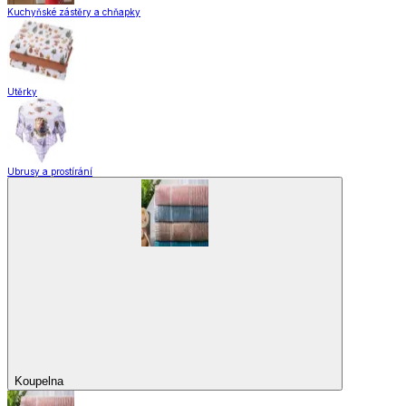
Kuchyňské zástěry a chňapky
Utěrky
Ubrusy a prostírání
Koupelna