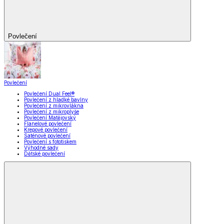
Povlečení
Povlečení
Povlečení Dual Feel®
Povlečení z hladké bavlny
Povlečení z mikrovlákna
Povlečení z mikroplyše
Povlečení Matějovský
Flanelové povlečení
Krepové povlečení
Saténové povlečení
Povlečení s fototiskem
Výhodné sady
Dětské povlečení