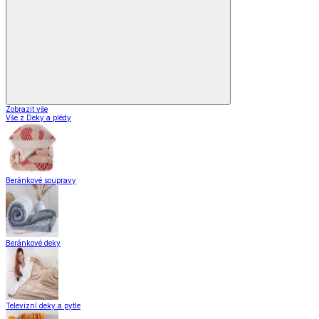
Zobrazit vše
Vše z Deky a plédy
Beránkové soupravy
Beránkové deky
Televizní deky a pytle