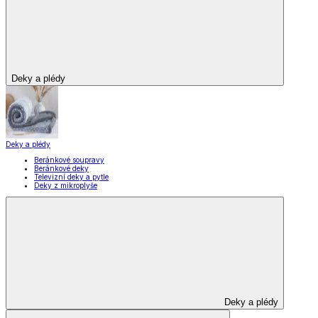
Deky a plédy
Deky a plédy
Beránkové soupravy
Beránkové deky
Televizní deky a pytle
Deky z mikroplyše
Deky a plédy