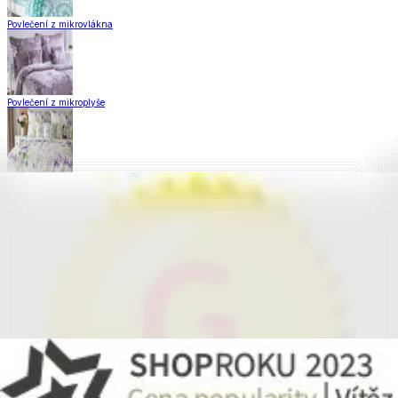
Povlečení z mikrovlákna
Povlečení z mikroplyše
Povlečení Matějovský
Flanelové povlečení
Krepové povlečení