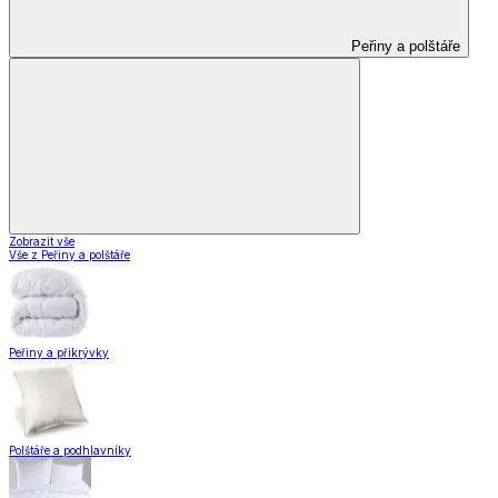
Peřiny a polštáře
Zobrazit vše
Vše z Peřiny a polštáře
Peřiny a přikrývky
Polštáře a podhlavníky