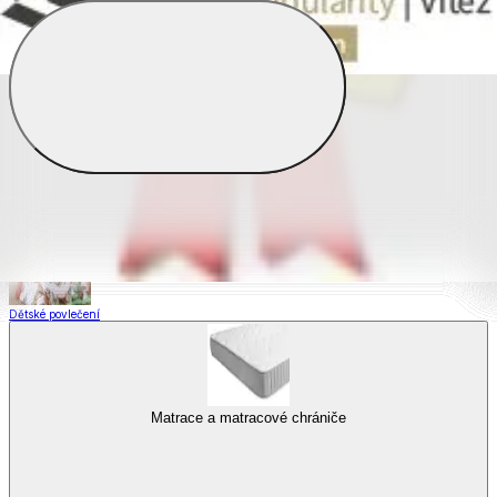
Saténové povlečení
Povlečení s fototiskem
Výhodné sady
Dětské povlečení
Matrace a matracové chrániče