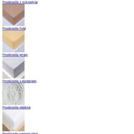
Prostěradla z mikroplyše
Prostěradla froté
Prostěradla jersey
Prostěradla s elastanem
Prostěradla plátěná
Prostěradla nepropustná