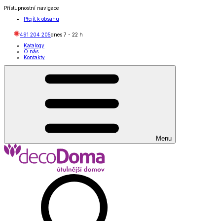
Přístupnostní navigace
Přejít k obsahu
491 204 205
dnes
7
-
22
h
Katalogy
O nás
Kontakty
Menu