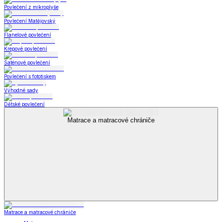
Povlečení z mikroplyše
Povlečení Matějovský
Flanelové povlečení
Krepové povlečení
Saténové povlečení
Povlečení s fototiskem
Výhodné sady
Dětské povlečení
Matrace a matracové chrániče
Matrace a matracové chrániče