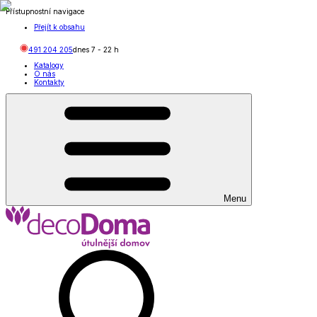
Přístupnostní navigace
Přejít k obsahu
491 204 205
dnes
7
-
22
h
Katalogy
O nás
Kontakty
Menu