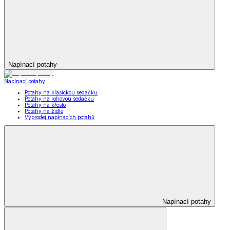
Napínací potahy
Napínací potahy
Potahy na klasickou sedačku
Potahy na rohovou sedačku
Potahy na křeslo
Potahy na židle
Výprodej napínacích potahů
Napínací potahy