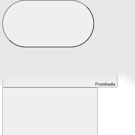
Prostěradla
Prostěradla z mikroplyše
Prostěradla froté
Prostěradla jersey
Prostěradla s elastanem
Prostěradla plátěná
Prostěradla nepropustná
Prostěradla dětská
Prostěradla