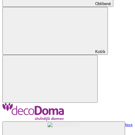
Oblíbené
Košík
Nově