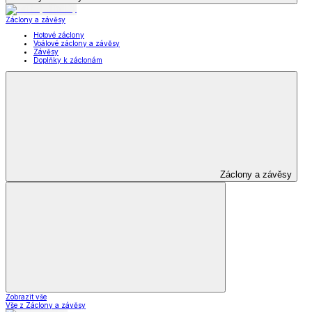
Záclony a závěsy
Hotové záclony
Voálové záclony a závěsy
Závěsy
Doplňky k záclonám
Záclony a závěsy
Zobrazit vše
Vše z Záclony a závěsy