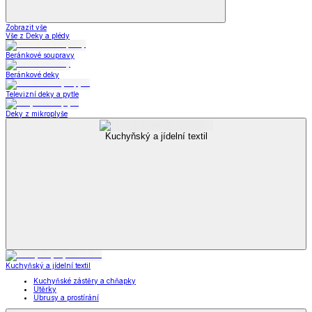
Zobrazit vše
Vše z Deky a plédy
Beránkové soupravy
Beránkové deky
Televizní deky a pytle
Deky z mikroplyše
Kuchyňský a jídelní textil
Kuchyňský a jídelní textil
Kuchyňské zástěry a chňapky
Utěrky
Ubrusy a prostírání