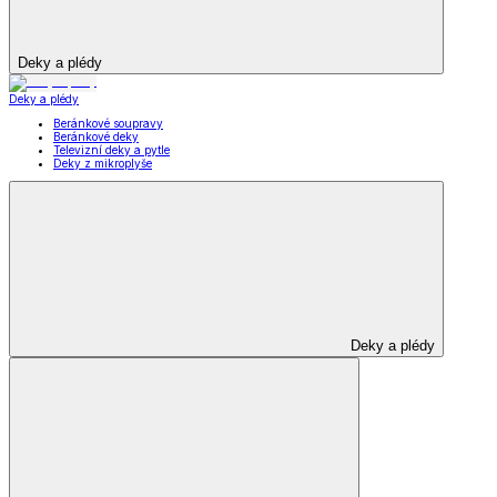
Deky a plédy
Deky a plédy
Beránkové soupravy
Beránkové deky
Televizní deky a pytle
Deky z mikroplyše
Deky a plédy