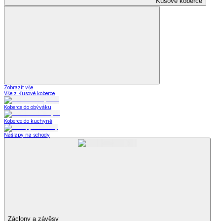
Kusové koberce
Zobrazit vše
Vše z Kusové koberce
Koberce do obýváku
Koberce do kuchyně
Nášlapy na schody
Záclony a závěsy