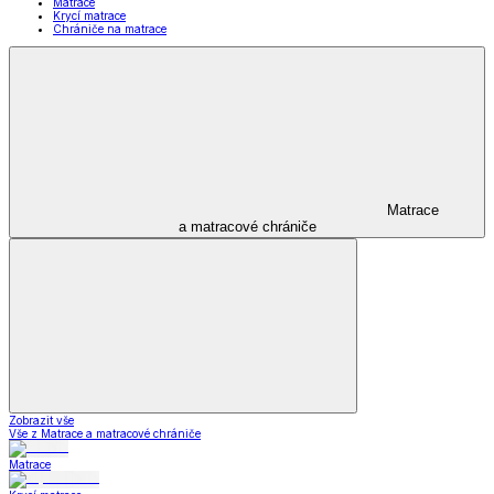
Matrace
Krycí matrace
Chrániče na matrace
Matrace
a matracové chrániče
Zobrazit vše
Vše z Matrace a matracové chrániče
Matrace