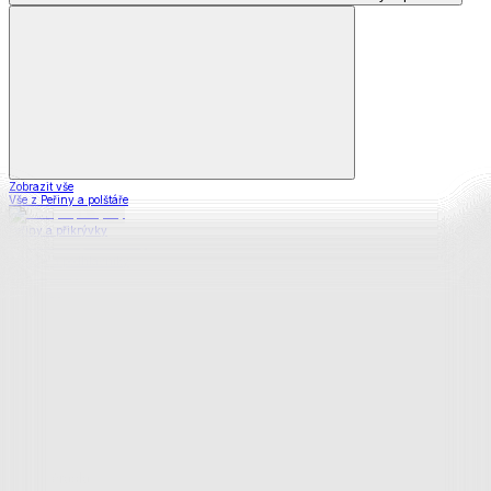
Zobrazit vše
Vše z Peřiny a polštáře
Peřiny a přikrývky
Polštáře a podhlavníky
Soupravy
Prostěradla