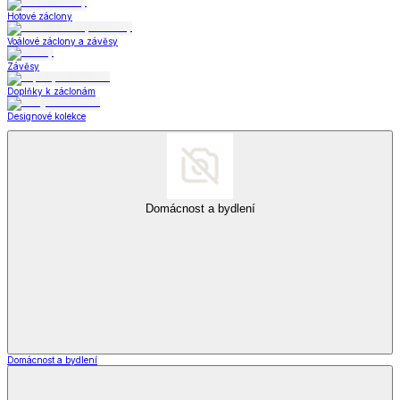
Hotové záclony
Voálové záclony a závěsy
Závěsy
Doplňky k záclonám
Designové kolekce
Domácnost a bydlení
Domácnost a bydlení