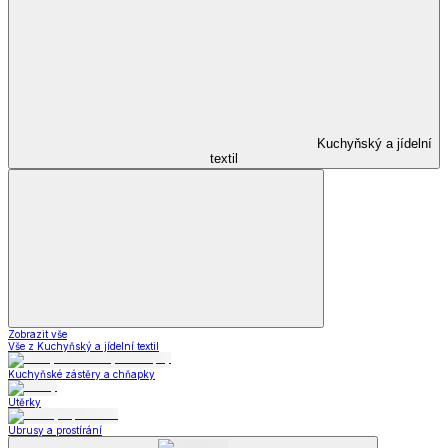
Kuchyňský a jídelní
textil
Zobrazit vše
Vše z Kuchyňský a jídelní textil
Kuchyňské zástěry a chňapky
Utěrky
Ubrusy a prostírání