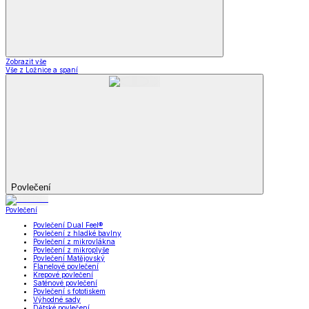
Zobrazit vše
Vše z Ložnice a spaní
Povlečení
Povlečení
Povlečení Dual Feel®
Povlečení z hladké bavlny
Povlečení z mikrovlákna
Povlečení z mikroplyše
Povlečení Matějovský
Flanelové povlečení
Krepové povlečení
Saténové povlečení
Povlečení s fototiskem
Výhodné sady
Dětské povlečení