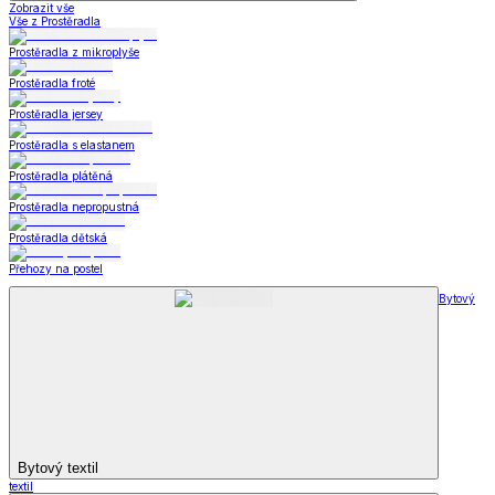
Zobrazit vše
Vše z Prostěradla
Prostěradla z mikroplyše
Prostěradla froté
Prostěradla jersey
Prostěradla s elastanem
Prostěradla plátěná
Prostěradla nepropustná
Prostěradla dětská
Přehozy na postel
Bytový
Bytový textil
textil