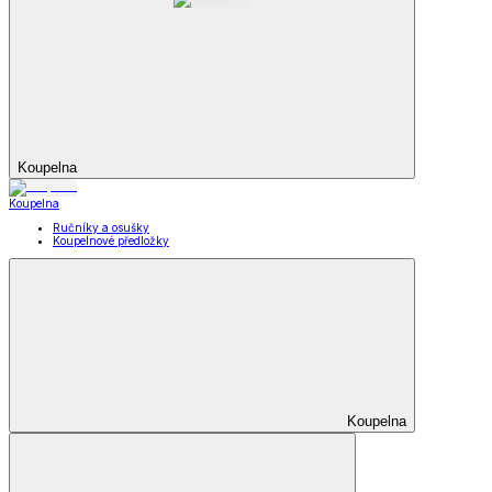
Koupelna
Koupelna
Ručníky a osušky
Koupelnové předložky
Koupelna