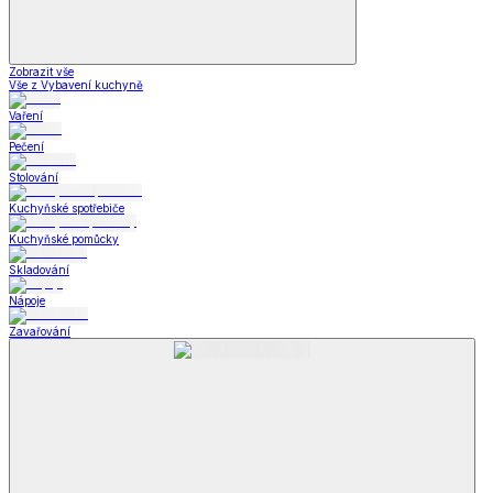
Zobrazit vše
Vše z Vybavení kuchyně
Vaření
Pečení
Stolování
Kuchyňské spotřebiče
Kuchyňské pomůcky
Skladování
Nápoje
Zavařování