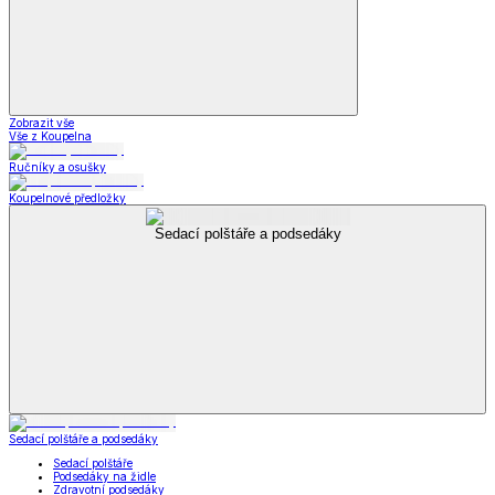
Zobrazit vše
Vše z Koupelna
Ručníky a osušky
Koupelnové předložky
Sedací polštáře a podsedáky
Sedací polštáře a podsedáky
Sedací polštáře
Podsedáky na židle
Zdravotní podsedáky