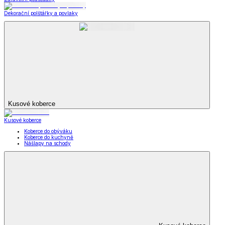
Dekorační polštářky a povlaky
Kusové koberce
Kusové koberce
Koberce do obýváku
Koberce do kuchyně
Nášlapy na schody