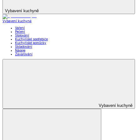
Vybavení kuchyně
Vybavení kuchyně
Vaření
Pečení
Stolování
Kuchyňské spotřebiče
Kuchyňské pomůcky
Skladování
Nápoje
Zavařování
Vybavení kuchyně