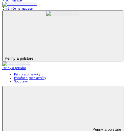
Krycí matrace
Chrániče na matrace
Peřiny a polštáře
Peřiny a polštáře
Peřiny a přikrývky
Polštáře a podhlavníky
Soupravy
Peřiny a polštáře