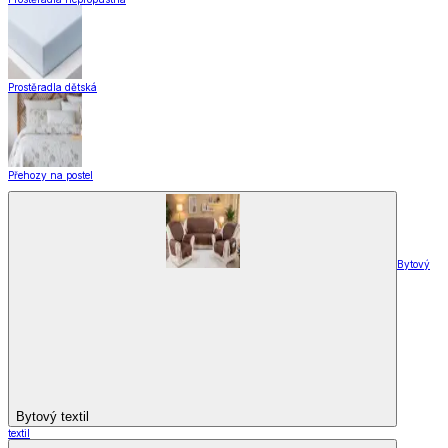
Domácnost
a bydlení
Zobrazit vše
Vše z Domácnost a bydlení