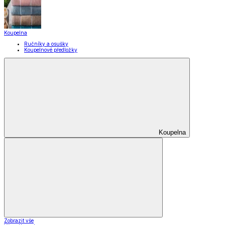
EkoDrogerie
Pro mazlíčky
Zábava a volný čas
Pro děti