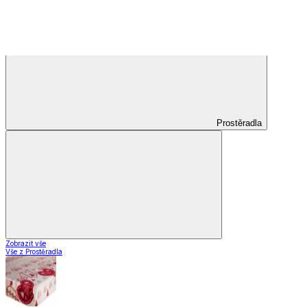
Zobrazit vše
Vše z Záclony a závěsy
Hotové záclony
Voálové záclony a závěsy
Závěsy