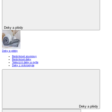
Vybavení kuchyně
Zobrazit vše
Vše z Vybavení kuchyně
Vaření
Pečení