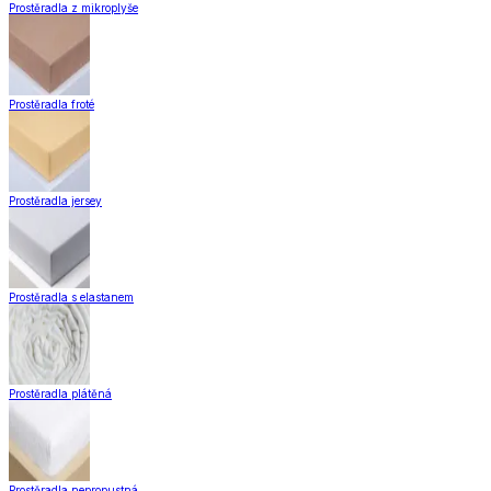
Doplňky k záclonám
Designové kolekce
Domácnost a bydlení
Domácnost a bydlení