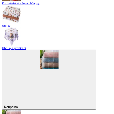
Praktičtí pomocníci
Pomůcky pro úklid a čištění
Praní a žehlení
Drobné opravy
Úložné boxy a vakuové pytle