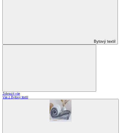
Vybavení kuchyně
Vybavení kuchyně
Vaření
Pečení
Stolování
Kuchyňské spotřebiče
Kuchyňské pomůcky
Skladování
Nápoje
Zavařování