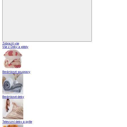
Stolování
Kuchyňské spotřebiče
Kuchyňské pomůcky
Skladování
Nápoje