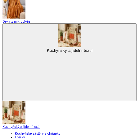
Zavařování
Domácnost a úklid
Domácnost a úklid
Praktičtí pomocníci
Pomůcky pro úklid a čištění
Praní a žehlení
Drobné opravy
Úložné boxy a vakuové pytle
EkoDrogerie