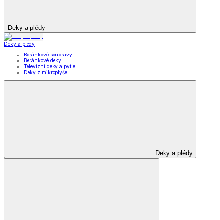
Deky a plédy
Deky a plédy
Beránkové soupravy
Beránkové deky
Televizní deky a pytle
Deky z mikroplyše
Deky a plédy