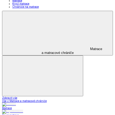
Matrace
Krycí matrace
Chrániče na matrace
Matrace
a matracové chrániče
Zobrazit vše
Vše z Matrace a matracové chrániče
Matrace