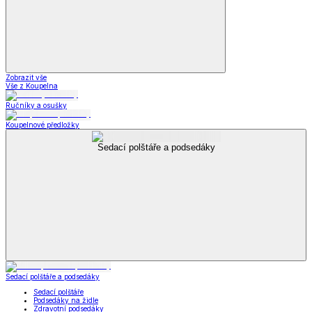
Zobrazit vše
Vše z Koupelna
Ručníky a osušky
Koupelnové předložky
Sedací polštáře a podsedáky
Sedací polštáře a podsedáky
Sedací polštáře
Podsedáky na židle
Zdravotní podsedáky