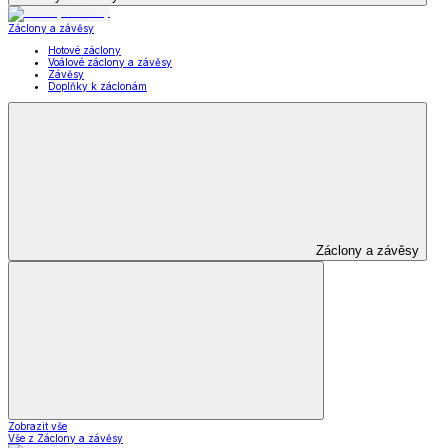
Záclony a závěsy
Hotové záclony
Voálové záclony a závěsy
Závěsy
Doplňky k záclonám
Záclony a závěsy
Zobrazit vše
Vše z Záclony a závěsy