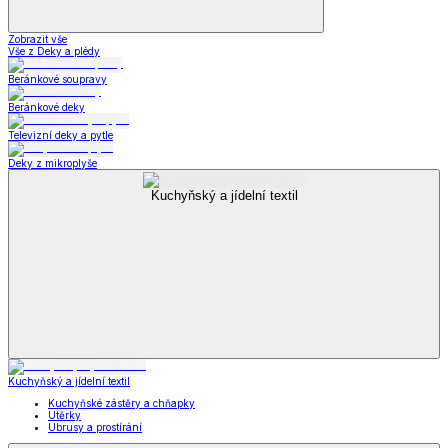
Zobrazit vše
Vše z Deky a plédy
Beránkové soupravy
Beránkové deky
Televizní deky a pytle
Deky z mikroplyše
Kuchyňský a jídelní textil
Kuchyňský a jídelní textil
Kuchyňské zástěry a chňapky
Utěrky
Ubrusy a prostírání