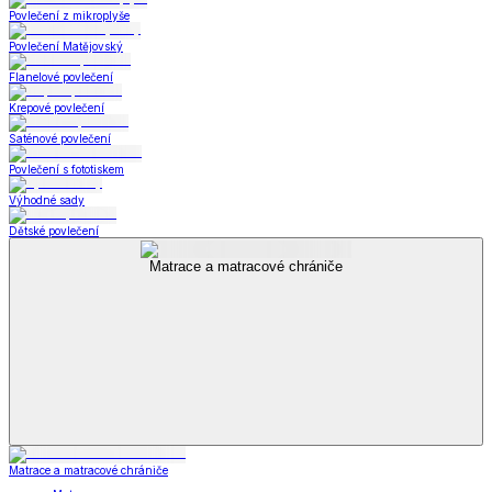
Povlečení z mikroplyše
Povlečení Matějovský
Flanelové povlečení
Krepové povlečení
Saténové povlečení
Povlečení s fototiskem
Výhodné sady
Dětské povlečení
Matrace a matracové chrániče
Matrace a matracové chrániče