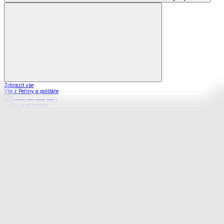
Zobrazit vše
Vše z Peřiny a polštáře
Peřiny a přikrývky
Polštáře a podhlavníky
Soupravy
Prostěradla