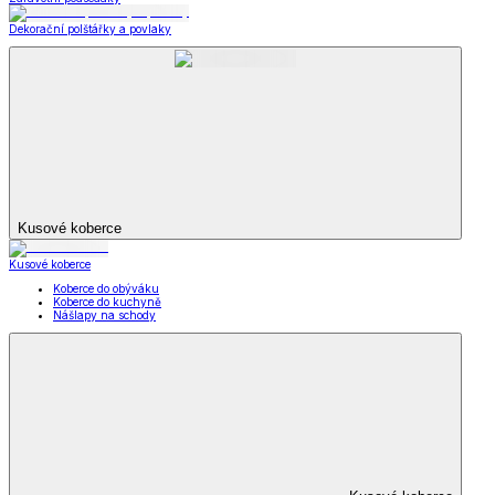
Dekorační polštářky a povlaky
Kusové koberce
Kusové koberce
Koberce do obýváku
Koberce do kuchyně
Nášlapy na schody