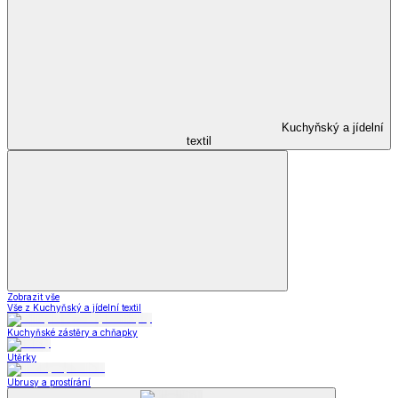
Kuchyňský a jídelní
textil
Zobrazit vše
Vše z Kuchyňský a jídelní textil
Kuchyňské zástěry a chňapky
Utěrky
Ubrusy a prostírání