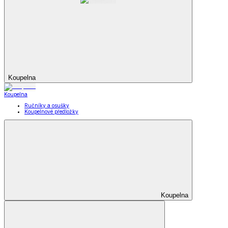
Koupelna
Koupelna
Ručníky a osušky
Koupelnové předložky
Koupelna