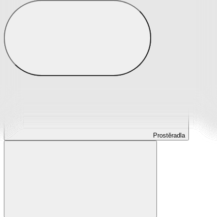
Prostěradla
Prostěradla z mikroplyše
Prostěradla froté
Prostěradla jersey
Prostěradla s elastanem
Prostěradla plátěná
Prostěradla nepropustná
Prostěradla dětská
Prostěradla