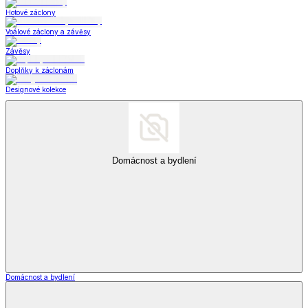
Hotové záclony
Voálové záclony a závěsy
Závěsy
Doplňky k záclonám
Designové kolekce
Domácnost a bydlení
Domácnost a bydlení