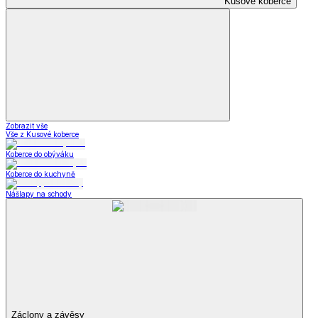
Kusové koberce
Zobrazit vše
Vše z Kusové koberce
Koberce do obýváku
Koberce do kuchyně
Nášlapy na schody
Záclony a závěsy