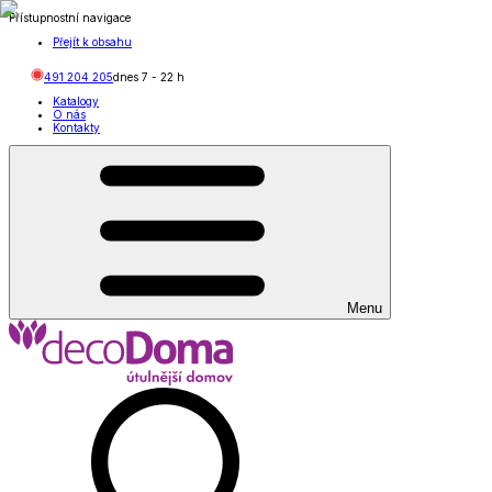
Přístupnostní navigace
Přejít k obsahu
491 204 205
dnes
7
-
22
h
Katalogy
O nás
Kontakty
Menu