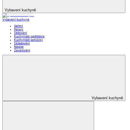
Vybavení kuchyně
Vybavení kuchyně
Vaření
Pečení
Stolování
Kuchyňské spotřebiče
Kuchyňské pomůcky
Skladování
Nápoje
Zavařování
Vybavení kuchyně