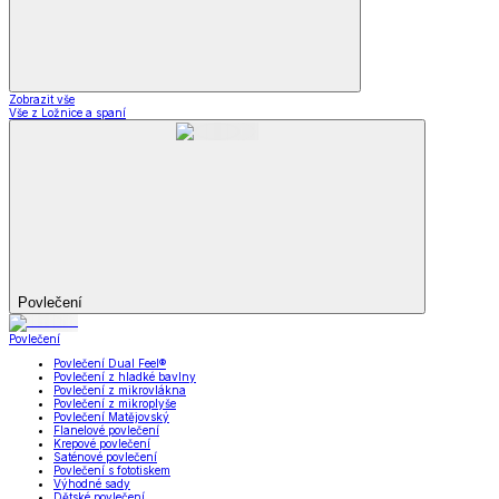
Zobrazit vše
Vše z Ložnice a spaní
Povlečení
Povlečení
Povlečení Dual Feel®
Povlečení z hladké bavlny
Povlečení z mikrovlákna
Povlečení z mikroplyše
Povlečení Matějovský
Flanelové povlečení
Krepové povlečení
Saténové povlečení
Povlečení s fototiskem
Výhodné sady
Dětské povlečení