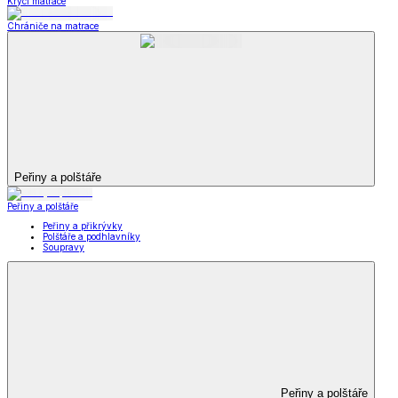
Krycí matrace
Chrániče na matrace
Peřiny a polštáře
Peřiny a polštáře
Peřiny a přikrývky
Polštáře a podhlavníky
Soupravy
Peřiny a polštáře