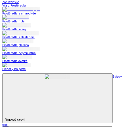
Zobrazit vše
Vše z Prostěradla
Prostěradla z mikroplyše
Prostěradla froté
Prostěradla jersey
Prostěradla s elastanem
Prostěradla plátěná
Prostěradla nepropustná
Prostěradla dětská
Přehozy na postel
Bytový
Bytový textil
textil