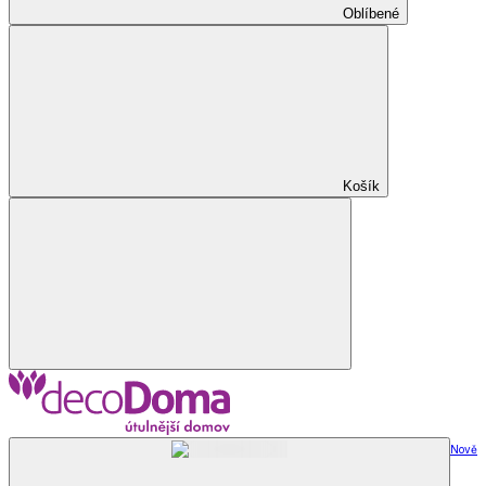
Oblíbené
Košík
Nově