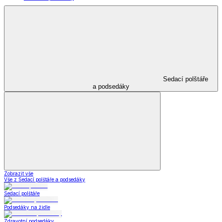
Sedací polštáře
a podsedáky
Zobrazit vše
Vše z Sedací polštáře a podsedáky
Sedací polštáře
Podsedáky na židle
Zdravotní podsedáky