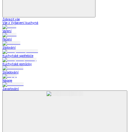
Zobrazit vše
Vše z Vybavení kuchyně
Vaření
Pečení
Stolování
Kuchyňské spotřebiče
Kuchyňské pomůcky
Skladování
Nápoje
Zavařování