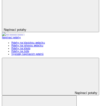
Napínací potahy
Napínací potahy
Potahy na klasickou sedačku
Potahy na rohovou sedačku
Potahy na křeslo
Potahy na židle
Výprodej napínacích potahů
Napínací potahy