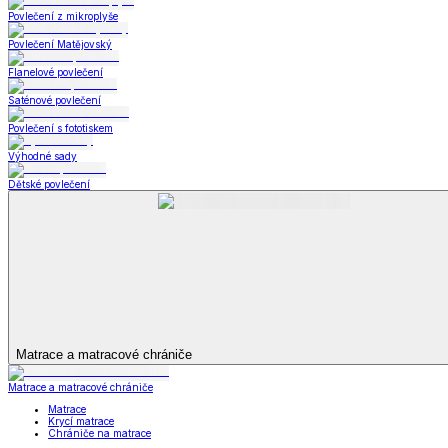
Deky a plédy
Zobrazit vše
Vše z Deky a plédy
Beránkové soupravy
Beránkové deky
Televizní deky a pytle
Deky z mikroplyše