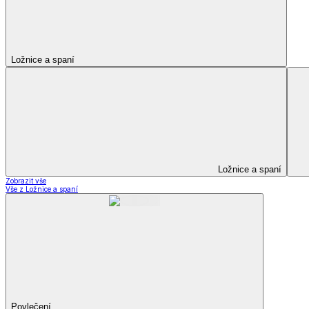
Zobrazit vše
Vše z Prostěradla
Prostěradla z mikroplyše
Prostěradla froté
Prostěradla jersey
Prostěradla s elastanem
Prostěradla plátěná
Prostěradla nepropustná
Prostěradla dětská
Přehozy na postel
Bytový text
Bytový textil