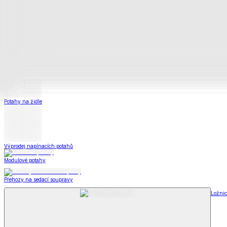
Prostěradla
Prostěradla
Prostěradla z mikroplyše
Prostěradla froté
Prostěradla jersey
Prostěradla s elastanem
Prostěradla plátěná
Prostěradla nepropustná
Prostěradla dětská
Prostěradla