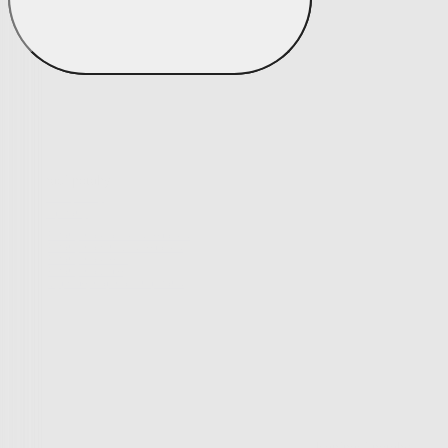
Peřiny a polštáře
Peřiny a polštáře
Peřiny a přikrývky
Polštáře a podhlavníky
Soupravy
Peřiny a polštáře
Zobrazit vše
Vše z Peřiny a polštáře
Peřiny a přikrývky
Polštáře a podhlavníky
Soupravy