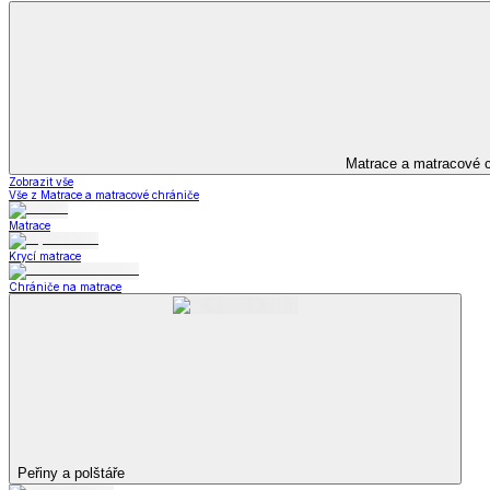
Kuchyňský a jídelní textil
Kuchyňský a jídelní textil
Kuchyňské zástěry a chňapky
Utěrky
Ubrusy a prostírání
Kuchyňský a jídelní tex
Zobrazit vše
Vše z Kuchyňský a jídelní textil
Kuchyňské zástěry a chňapky
Utěrky
Ubrusy a prostírání