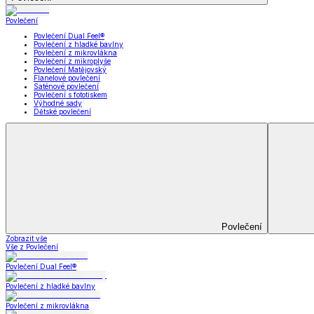
Bytový textil
Zobrazit vše
Vše z Bytový textil
Deky a plédy
Deky a plédy
Beránkové soupravy
Beránkové deky
Televizní deky a pytle
Deky z mikroplyše