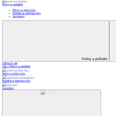
Koupelna
Koupelna
Ručníky a osušky
Koupelnové předložky
Koupelna
Zobrazit vše
Vše z Koupelna
Ručníky a osušky
Koupelnové předložky