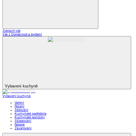
Ložní povlečení dD
Dekorační povlaky a polštářky dD
Prostěradla dD
Ubrusy a prostírání dD
Stylové doplňky dD
Krása
Krása a zdraví
a zdraví