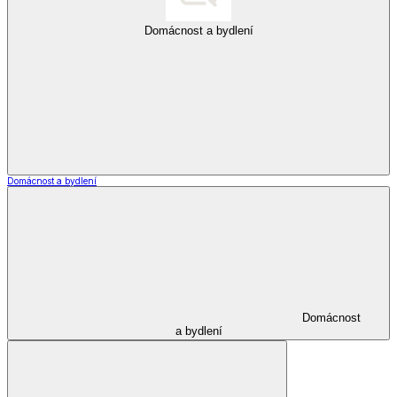
*decoDoma kolekce
*decoDoma kolekce
Zobrazit vše
Vše z *decoDoma kolekce
Deky a povlečení Dual Feel®
Beránkové deky a soupravy dD