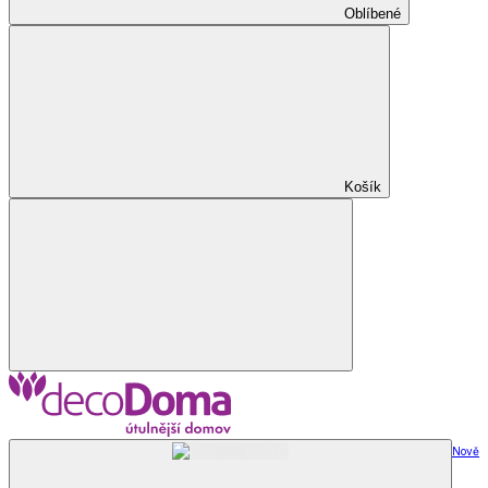
Oblíbené
Košík
Nově