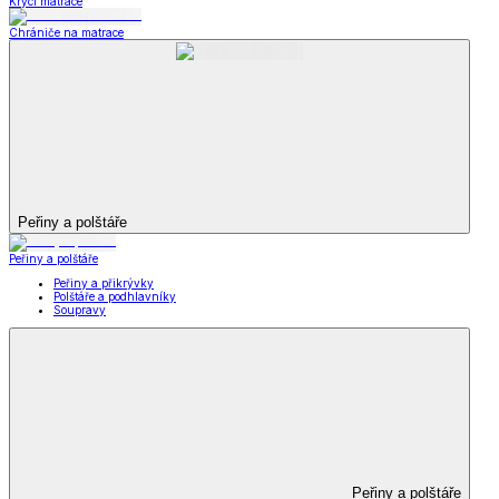
Krycí matrace
Chrániče na matrace
Peřiny a polštáře
Peřiny a polštáře
Peřiny a přikrývky
Polštáře a podhlavníky
Soupravy
Peřiny a polštáře