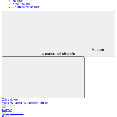
Matrace
Krycí matrace
Chrániče na matrace
Matrace
a matracové chrániče
Zobrazit vše
Vše z Matrace a matracové chrániče
Matrace