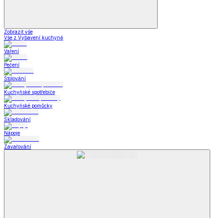
Zobrazit vše
Vše z Vybavení kuchyně
Vaření
Pečení
Stolování
Kuchyňské spotřebiče
Kuchyňské pomůcky
Skladování
Nápoje
Zavařování