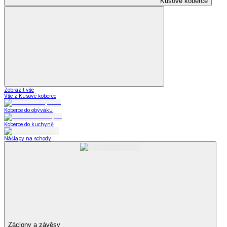
Kusové koberce
Zobrazit vše
Vše z Kusové koberce
Koberce do obýváku
Koberce do kuchyně
Nášlapy na schody
Záclony a závěsy