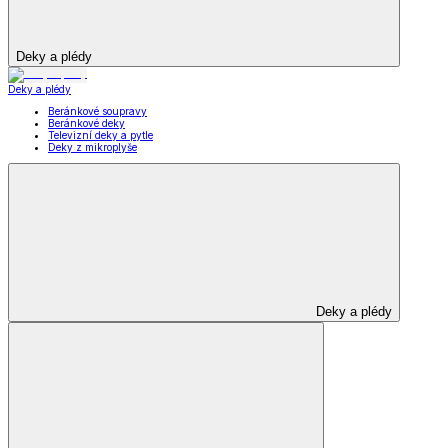
Deky a plédy
Deky a plédy
Beránkové soupravy
Beránkové deky
Televizní deky a pytle
Deky z mikroplyše
Deky a plédy