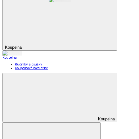
Koupelna
Koupelna
Ručníky a osušky
Koupelnové předložky
Koupelna