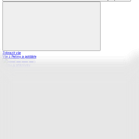
Zobrazit vše
Vše z Peřiny a polštáře
Peřiny a přikrývky
Polštáře a podhlavníky
Soupravy
Prostěradla