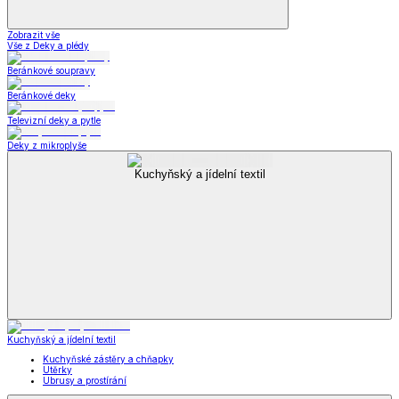
Zobrazit vše
Vše z Deky a plédy
Beránkové soupravy
Beránkové deky
Televizní deky a pytle
Deky z mikroplyše
Kuchyňský a jídelní textil
Kuchyňský a jídelní textil
Kuchyňské zástěry a chňapky
Utěrky
Ubrusy a prostírání