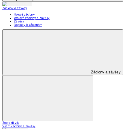
Záclony a závěsy
Hotové záclony
Voálové záclony a závěsy
Závěsy
Doplňky k záclonám
Záclony a závěsy
Zobrazit vše
Vše z Záclony a závěsy