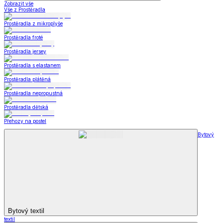
Zobrazit vše
Vše z Prostěradla
Prostěradla z mikroplyše
Prostěradla froté
Prostěradla jersey
Prostěradla s elastanem
Prostěradla plátěná
Prostěradla nepropustná
Prostěradla dětská
Přehozy na postel
Bytový
Bytový textil
textil