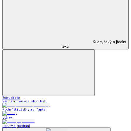
Kuchyňský a jídelní
textil
Zobrazit vše
Vše z Kuchyňský a jídelní textil
Kuchyňské zástěry a chňapky
Utěrky
Ubrusy a prostírání