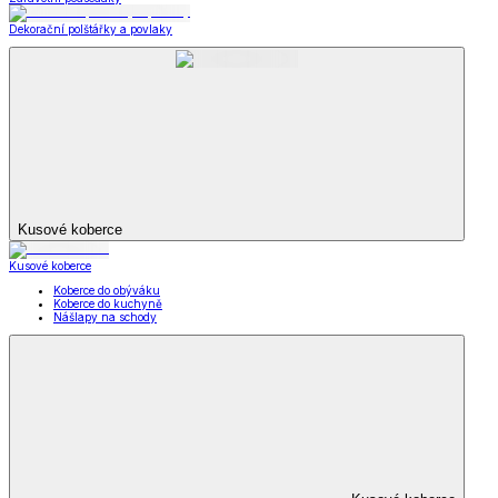
Dekorační polštářky a povlaky
Kusové koberce
Kusové koberce
Koberce do obýváku
Koberce do kuchyně
Nášlapy na schody