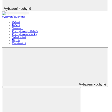
Vybavení kuchyně
Vybavení kuchyně
Vaření
Pečení
Stolování
Kuchyňské spotřebiče
Kuchyňské pomůcky
Skladování
Nápoje
Zavařování
Vybavení kuchyně