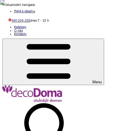
Přístupnostní navigace
Přejít k obsahu
491 204 205
dnes
7
-
22
h
Katalogy
O nás
Kontakty
Menu