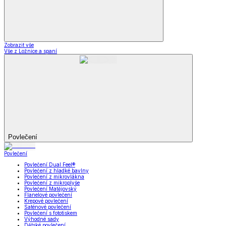
Zobrazit vše
Vše z Ložnice a spaní
Povlečení
Povlečení
Povlečení Dual Feel®
Povlečení z hladké bavlny
Povlečení z mikrovlákna
Povlečení z mikroplyše
Povlečení Matějovský
Flanelové povlečení
Krepové povlečení
Saténové povlečení
Povlečení s fototiskem
Výhodné sady
Dětské povlečení