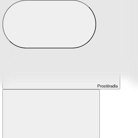
Prostěradla
Prostěradla z mikroplyše
Prostěradla froté
Prostěradla jersey
Prostěradla s elastanem
Prostěradla plátěná
Prostěradla nepropustná
Prostěradla dětská
Prostěradla