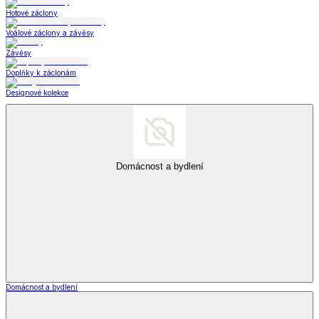
Hotové záclony
Voálové záclony a závěsy
Závěsy
Doplňky k záclonám
Designové kolekce
Domácnost a bydlení
Domácnost a bydlení