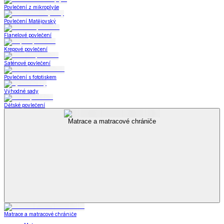
Povlečení z mikroplyše
Povlečení Matějovský
Flanelové povlečení
Krepové povlečení
Saténové povlečení
Povlečení s fototiskem
Výhodné sady
Dětské povlečení
Matrace a matracové chrániče
Matrace a matracové chrániče