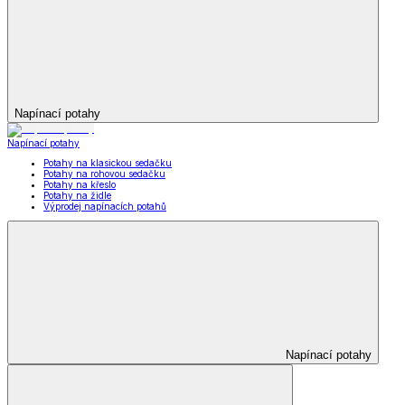
Napínací potahy
Napínací potahy
Potahy na klasickou sedačku
Potahy na rohovou sedačku
Potahy na křeslo
Potahy na židle
Výprodej napínacích potahů
Napínací potahy