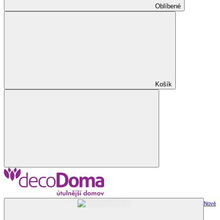
Oblíbené
Košík
Nově