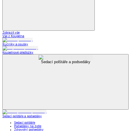
Zobrazit vše
Vše z Koupelna
Ručníky a osušky
Koupelnové předložky
Sedací polštáře a podsedáky
Sedací polštáře a podsedáky
Sedací polštáře
Podsedáky na židle
Zdravotní podsedáky