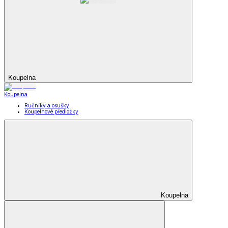
Koupelna
Koupelna
Ručníky a osušky
Koupelnové předložky
Koupelna