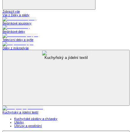
Zobrazit vše
Vše z Deky a plédy
Beránkové soupravy
Beránkové deky
Televizní deky a pytle
Deky z mikroplyše
Kuchyňský a jídelní textil
Kuchyňský a jídelní textil
Kuchyňské zástěry a chňapky
Utěrky
Ubrusy a prostírání