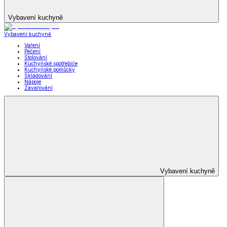
Vybavení kuchyně
Vybavení kuchyně
Vaření
Pečení
Stolování
Kuchyňské spotřebiče
Kuchyňské pomůcky
Skladování
Nápoje
Zavařování
Vybavení kuchyně