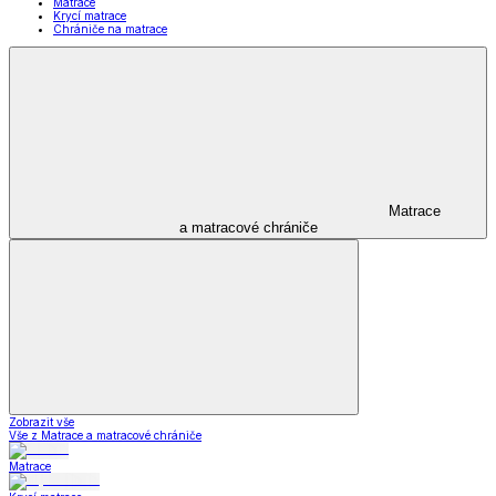
Matrace
Krycí matrace
Chrániče na matrace
Matrace
a matracové chrániče
Zobrazit vše
Vše z Matrace a matracové chrániče
Matrace