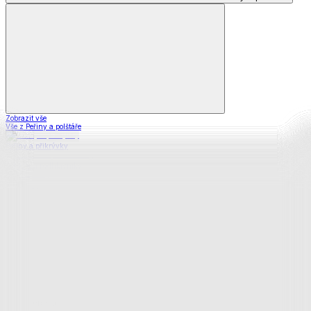
Zobrazit vše
Vše z Peřiny a polštáře
Peřiny a přikrývky
Polštáře a podhlavníky
Soupravy
Prostěradla