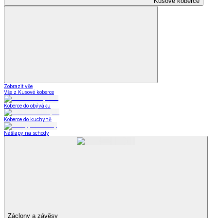
Kusové koberce
Zobrazit vše
Vše z Kusové koberce
Koberce do obýváku
Koberce do kuchyně
Nášlapy na schody
Záclony a závěsy