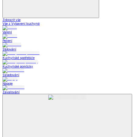
Zobrazit vše
Vše z Vybavení kuchyně
Vaření
Pečení
Stolování
Kuchyňské spotřebiče
Kuchyňské pomůcky
Skladování
Nápoje
Zavařování