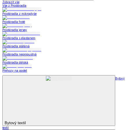
Zobrazit vše
Vše z Prostěradla
Prostěradla z mikroplyše
Prostěradla froté
Prostěradla jersey
Prostěradla s elastanem
Prostěradla plátěná
Prostěradla nepropustná
Prostěradla dětská
Přehozy na postel
Bytový
Bytový textil
textil