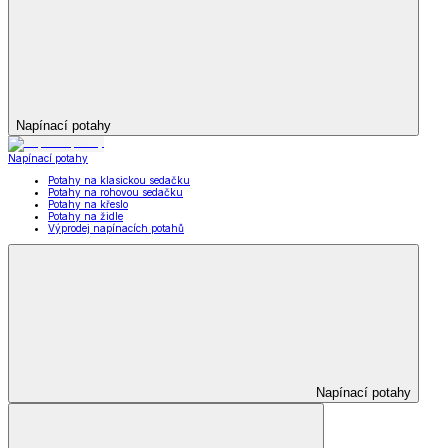
Napínací potahy
Napínací potahy
Potahy na klasickou sedačku
Potahy na rohovou sedačku
Potahy na křeslo
Potahy na židle
Výprodej napínacích potahů
Napínací potahy