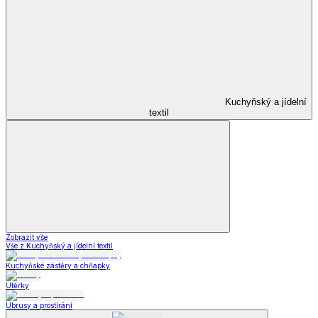
Kuchyňský a jídelní
textil
Zobrazit vše
Vše z Kuchyňský a jídelní textil
Kuchyňské zástěry a chňapky
Utěrky
Ubrusy a prostírání