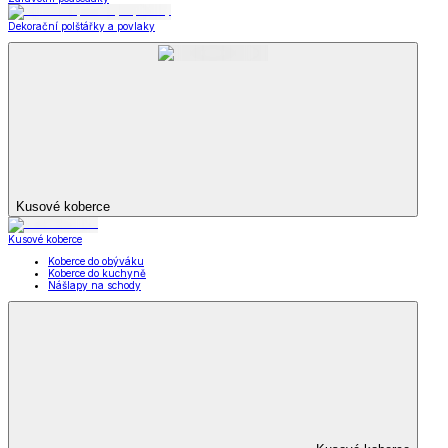
Dekorační polštářky a povlaky
Kusové koberce
Kusové koberce
Koberce do obýváku
Koberce do kuchyně
Nášlapy na schody