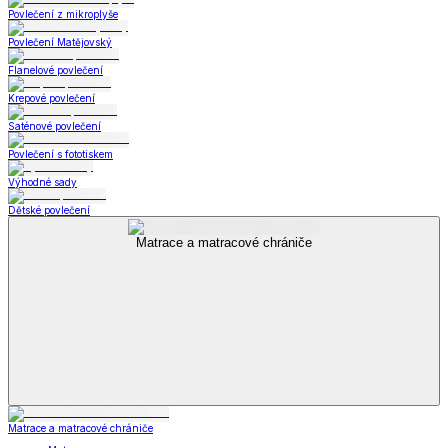
Povlečení z mikroplyše
Povlečení Matějovský
Flanelové povlečení
Krepové povlečení
Saténové povlečení
Povlečení s fototiskem
Výhodné sady
Dětské povlečení
Matrace a matracové chrániče
Matrace a matracové chrániče