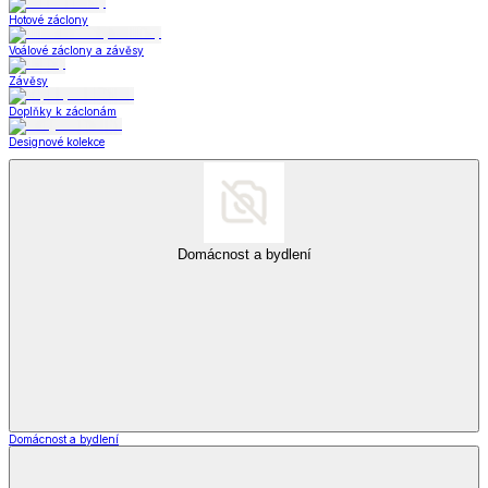
Hotové záclony
Voálové záclony a závěsy
Závěsy
Doplňky k záclonám
Designové kolekce
Domácnost a bydlení
Domácnost a bydlení