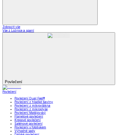
Zobrazit vše
Vše z Ložnice a spaní
Povlečení
Povlečení
Povlečení Dual Feel®
Povlečení z hladké bavlny
Povlečení z mikrovlákna
Povlečení z mikroplyše
Povlečení Matějovský
Flanelové povlečení
Krepové povlečení
Saténové povlečení
Povlečení s fototiskem
Výhodné sady
Dětské povlečení