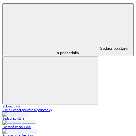
Sedací polštáře
a podsedáky
Zobrazit vše
Vše z Sedací polštáře a podsedáky
Sedací polštáře
Podsedáky na židle
Zdravotní podsedáky