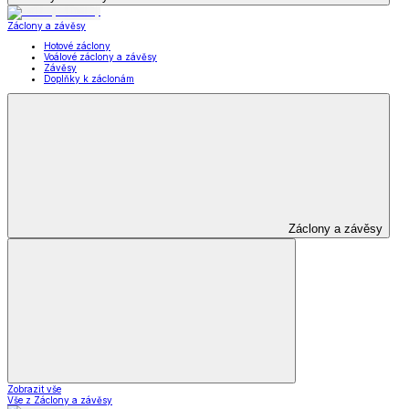
Záclony a závěsy
Hotové záclony
Voálové záclony a závěsy
Závěsy
Doplňky k záclonám
Záclony a závěsy
Zobrazit vše
Vše z Záclony a závěsy