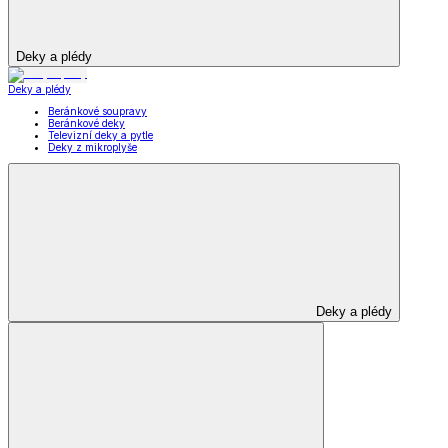
Deky a plédy
Deky a plédy
Beránkové soupravy
Beránkové deky
Televizní deky a pytle
Deky z mikroplyše
Deky a plédy