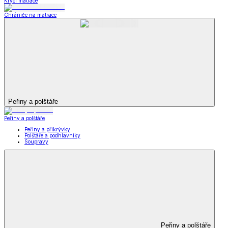
Krycí matrace
Chrániče na matrace
Peřiny a polštáře
Peřiny a polštáře
Peřiny a přikrývky
Polštáře a podhlavníky
Soupravy
Peřiny a polštáře