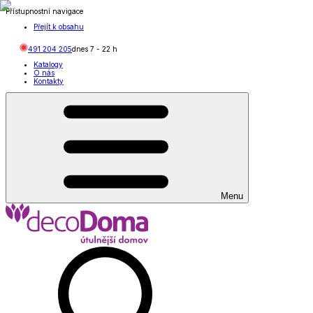
Přístupnostní navigace
Přejít k obsahu
491 204 205
dnes
7
-
22
h
Katalogy
O nás
Kontakty
Menu