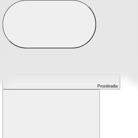
Prostěradla
Prostěradla z mikroplyše
Prostěradla froté
Prostěradla jersey
Prostěradla s elastanem
Prostěradla plátěná
Prostěradla nepropustná
Prostěradla dětská
Prostěradla