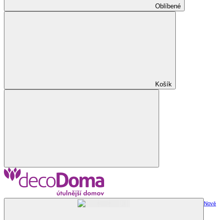
Oblíbené
Košík
Nově