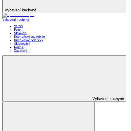
Vybavení kuchyně
Vybavení kuchyně
Vaření
Pečení
Stolování
Kuchyňské spotřebiče
Kuchyňské pomůcky
Skladování
Nápoje
Zavařování
Vybavení kuchyně