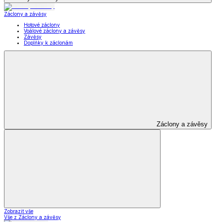
Záclony a závěsy
Hotové záclony
Voálové záclony a závěsy
Závěsy
Doplňky k záclonám
Záclony a závěsy
Zobrazit vše
Vše z Záclony a závěsy