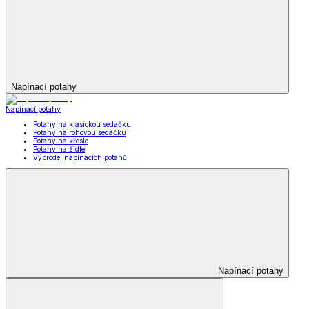
Napínací potahy
Napínací potahy
Potahy na klasickou sedačku
Potahy na rohovou sedačku
Potahy na křeslo
Potahy na židle
Výprodej napínacích potahů
Napínací potahy