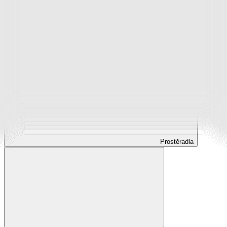
Prostěradla
Prostěradla z mikroplyše
Prostěradla froté
Prostěradla jersey
Prostěradla s elastanem
Prostěradla plátěná
Prostěradla nepropustná
Prostěradla dětská
Prostěradla