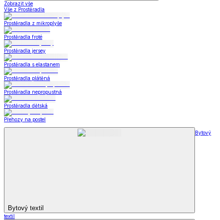
Zobrazit vše
Vše z Prostěradla
Prostěradla z mikroplyše
Prostěradla froté
Prostěradla jersey
Prostěradla s elastanem
Prostěradla plátěná
Prostěradla nepropustná
Prostěradla dětská
Přehozy na postel
Bytový
Bytový textil
textil