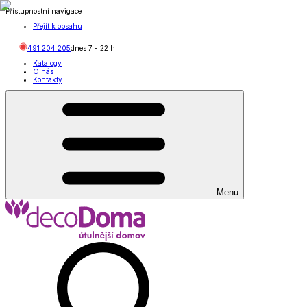
Přístupnostní navigace
Přejít k obsahu
491 204 205
dnes
7
-
22
h
Katalogy
O nás
Kontakty
Menu