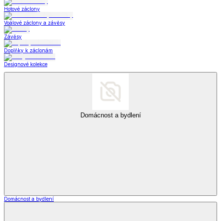
Hotové záclony
Voálové záclony a závěsy
Závěsy
Doplňky k záclonám
Designové kolekce
Domácnost a bydlení
Domácnost a bydlení