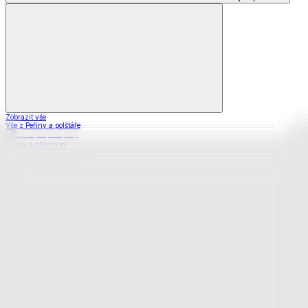
Zobrazit vše
Vše z Peřiny a polštáře
Peřiny a přikrývky
Polštáře a podhlavníky
Soupravy
Prostěradla