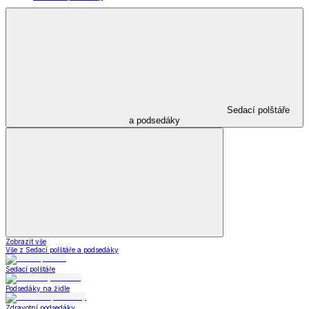
Sedací polštáře
a podsedáky
Zobrazit vše
Vše z Sedací polštáře a podsedáky
Sedací polštáře
Podsedáky na židle
Zdravotní podsedáky