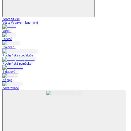
Zobrazit vše
Vše z Vybavení kuchyně
Vaření
Pečení
Stolování
Kuchyňské spotřebiče
Kuchyňské pomůcky
Skladování
Nápoje
Zavařování