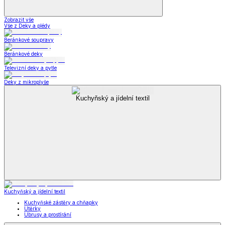
Zobrazit vše
Vše z Deky a plédy
Beránkové soupravy
Beránkové deky
Televizní deky a pytle
Deky z mikroplyše
Kuchyňský a jídelní textil
Kuchyňský a jídelní textil
Kuchyňské zástěry a chňapky
Utěrky
Ubrusy a prostírání