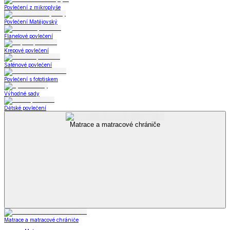
Povlečení z mikroplyše
Povlečení Matějovský
Flanelové povlečení
Krepové povlečení
Saténové povlečení
Povlečení s fototiskem
Výhodné sady
Dětské povlečení
Matrace a matracové chrániče
Matrace a matracové chrániče