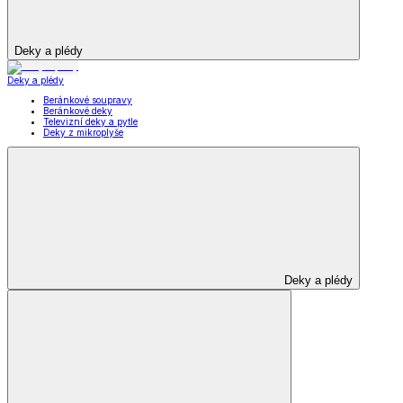
Deky a plédy
Deky a plédy
Beránkové soupravy
Beránkové deky
Televizní deky a pytle
Deky z mikroplyše
Deky a plédy