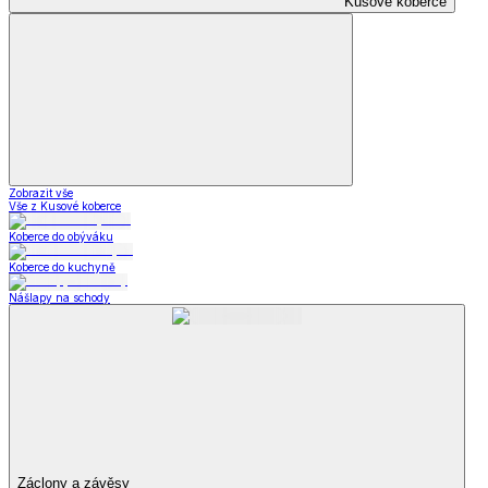
Kusové koberce
Zobrazit vše
Vše z Kusové koberce
Koberce do obýváku
Koberce do kuchyně
Nášlapy na schody
Záclony a závěsy