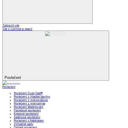
Zobrazit vše
Vše z Ložnice a spaní
Povlečení
Povlečení
Povlečení Dual Feel®
Povlečení z hladké bavlny
Povlečení z mikrovlákna
Povlečení z mikroplyše
Povlečení Matějovský
Flanelové povlečení
Krepové povlečení
Saténové povlečení
Povlečení s fototiskem
Výhodné sady
Dětské povlečení