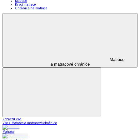
Matrace
Krycí matrace
Chrániče na matrace
Matrace
a matracové chrániče
Zobrazit vše
Vše z Matrace a matracové chrániče
Matrace