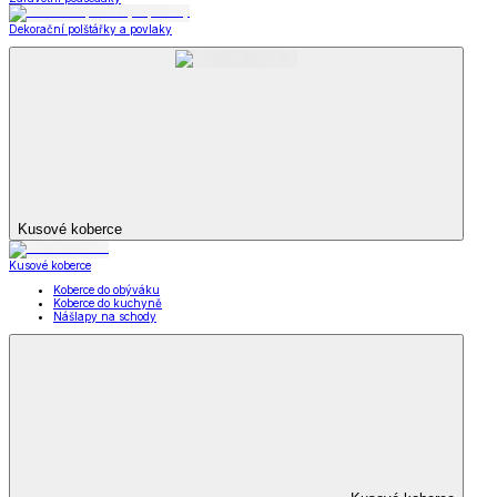
Dekorační polštářky a povlaky
Kusové koberce
Kusové koberce
Koberce do obýváku
Koberce do kuchyně
Nášlapy na schody