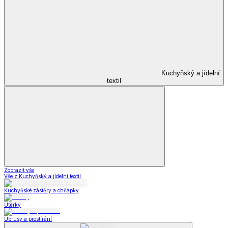
Kuchyňský a jídelní
textil
Zobrazit vše
Vše z Kuchyňský a jídelní textil
Kuchyňské zástěry a chňapky
Utěrky
Ubrusy a prostírání