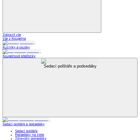
Zobrazit vše
Vše z Koupelna
Ručníky a osušky
Koupelnové předložky
Sedací polštáře a podsedáky
Sedací polštáře a podsedáky
Sedací polštáře
Podsedáky na židle
Zdravotní podsedáky