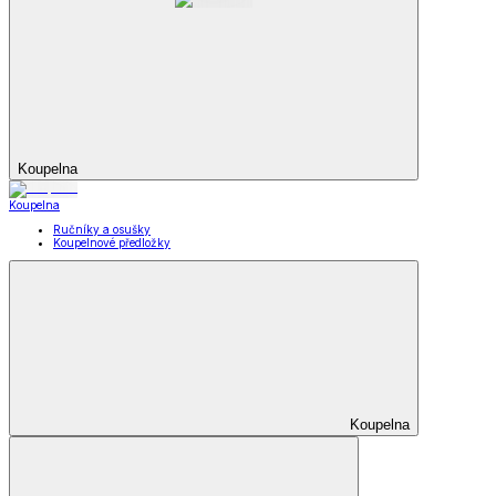
Koupelna
Koupelna
Ručníky a osušky
Koupelnové předložky
Koupelna