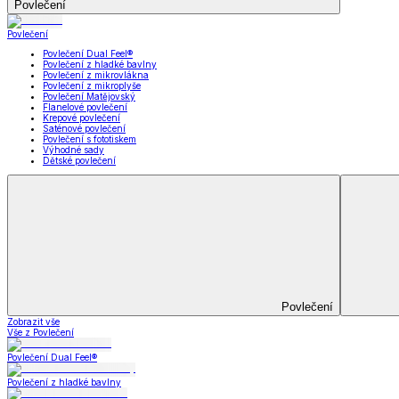
Koupelna
Koupelna
Ručníky a osušky
Koupelnové předložky
Koupelna
Zobrazit vše
Vše z Koupelna
Ručníky a osušky
Koupelnové předložky