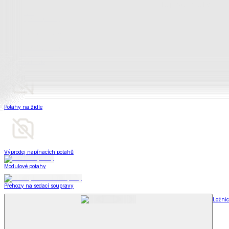
Televizní deky a pytle
Deky z mikroplyše
Deky a plédy
Zobrazit vše
Vše z Deky a plédy
Beránkové soupravy
Beránkové deky
Televizní deky a pytle
Deky z mikroplyše