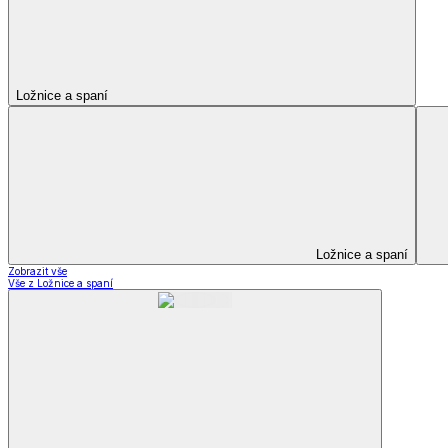
Kuchyňský a jídelní textil
Kuchyňský a jídelní textil
Kuchyňské zástěry a chňapky
Utěrky
Ubrusy a prostírání
Kuchyňský a jídelní tex
Zobrazit vše
Vše z Kuchyňský a jídelní textil
Kuchyňské zástěry a chňapky
Utěrky
Ubrusy a prostírání