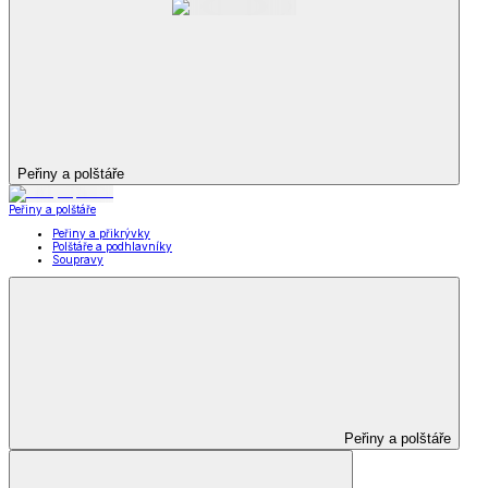
Peřiny a polštáře
Peřiny a polštáře
Peřiny a přikrývky
Polštáře a podhlavníky
Soupravy
Peřiny a polštáře