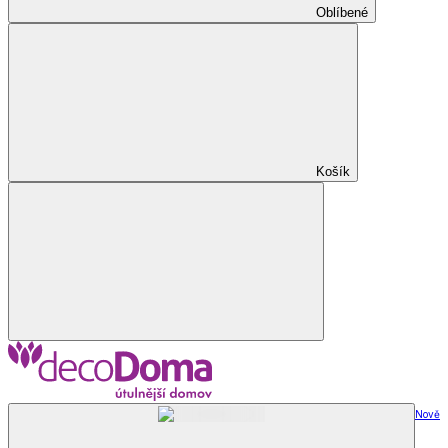
Oblíbené
Košík
Nově