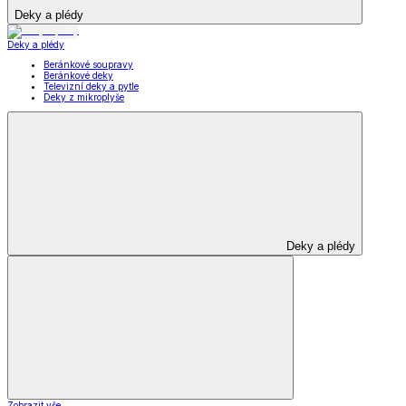
Deky a plédy
Deky a plédy
Beránkové soupravy
Beránkové deky
Televizní deky a pytle
Deky z mikroplyše
Deky a plédy
Zobrazit vše