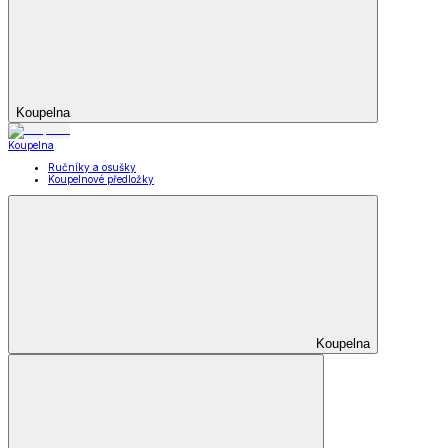
Koupelna
Koupelna
Ručníky a osušky
Koupelnové předložky
Koupelna