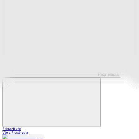
Prostěradla z mikroplyše
Prostěradla froté
Prostěradla jersey
Prostěradla s elastanem
Prostěradla plátěná
Prostěradla nepropustná
Prostěradla dětská
Prostěradla
Zobrazit vše
Vše z Prostěradla