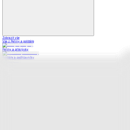
Zobrazit vše
Vše z Peřiny a polštáře
Peřiny a přikrývky
Polštáře a podhlavníky
Soupravy
Prostěradla
Prostěradla