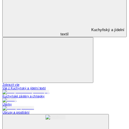
Kuchyňský a jídelní
textil
Zobrazit vše
Vše z Kuchyňský a jídelní textil
Kuchyňské zástěry a chňapky
Utěrky
Ubrusy a prostírání