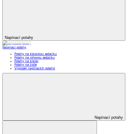
Napínací potahy
Napínací potahy
Potahy na klasickou sedačku
Potahy na rohovou sedačku
Potahy na křeslo
Potahy na židle
Výprodej napínacích potahů
Napínací potahy