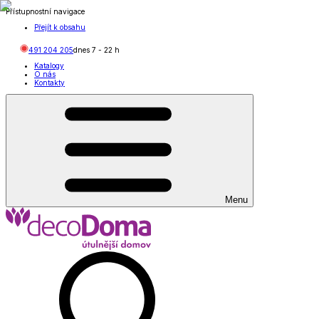
Přístupnostní navigace
Přejít k obsahu
491 204 205
dnes
7
-
22
h
Katalogy
O nás
Kontakty
Menu