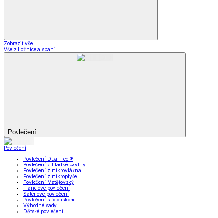
Zobrazit vše
Vše z Ložnice a spaní
Povlečení
Povlečení
Povlečení Dual Feel®
Povlečení z hladké bavlny
Povlečení z mikrovlákna
Povlečení z mikroplyše
Povlečení Matějovský
Flanelové povlečení
Saténové povlečení
Povlečení s fototiskem
Výhodné sady
Dětské povlečení