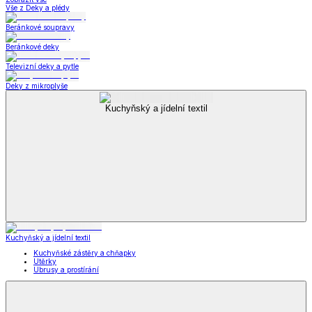
Vše z Deky a plédy
Beránkové soupravy
Beránkové deky
Televizní deky a pytle
Deky z mikroplyše
Kuchyňský a jídelní textil
Kuchyňský a jídelní textil
Kuchyňské zástěry a chňapky
Utěrky
Ubrusy a prostírání