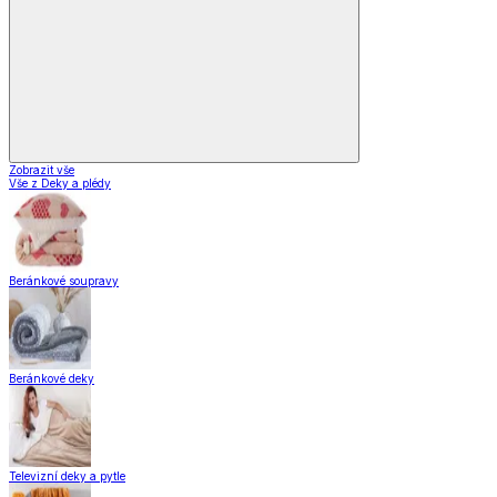
Vybavení kuchyně
Vaření
Pečení
Stolování
Kuchyňské spotřebiče
Kuchyňské pomůcky
Skladování
Nápoje
Zavařování
Vybavení kuchyně