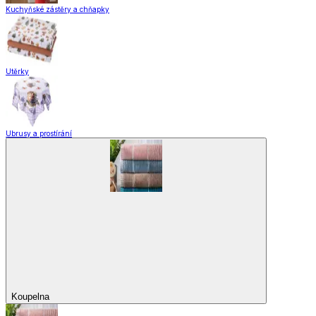
Domácnost a úklid
Domácnost a úklid
Praktičtí pomocníci
Pomůcky pro úklid a čištění
Praní a žehlení
Drobné opravy
Úložné boxy a vakuové pytle
EkoDrogerie
Pro mazlíčky
Zábava a volný čas
Pro děti
Domácnost a úklid