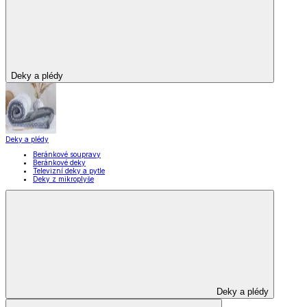
Zobrazit vše
Vše z Domácnost a bydlení
Vybavení kuchyně