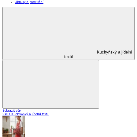
Kuchyňské pomůcky
Skladování
Nápoje
Zavařování