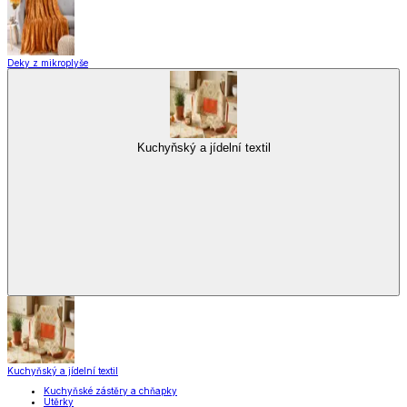
Zobrazit vše
Vše z Vybavení kuchyně
Vaření
Pečení
Stolování
Kuchyňské spotřebiče