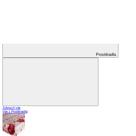
Koberce do kuchyně
Nášlapy na schody
Záclony a závěsy