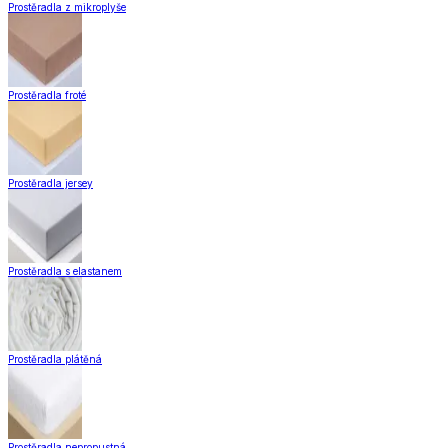
Záclony a závěsy
Hotové záclony
Voálové záclony a závěsy
Závěsy
Doplňky k záclonám
Záclony a závěsy
Zobrazit vše
Vše z Záclony a závěsy