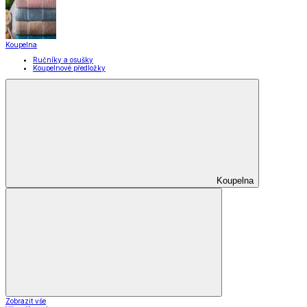
Zobrazit vše
Vše z Domácnost a úklid
Praktičtí pomocníci
Pomůcky pro úklid a čištění
Praní a žehlení