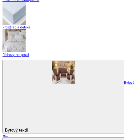
Hotové záclony
Voálové záclony a závěsy
Závěsy
Doplňky k záclonám
Designové kolekce