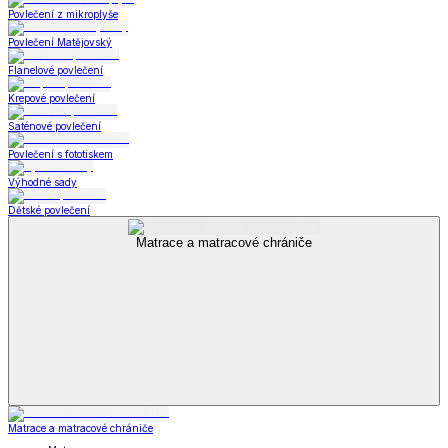
Povlečení z mikroplyše
Povlečení Matějovský
Flanelové povlečení
Krepové povlečení
Saténové povlečení
Povlečení s fototiskem
Výhodné sady
Dětské povlečení
Matrace a matracové chrániče
Matrace a matracové chrániče