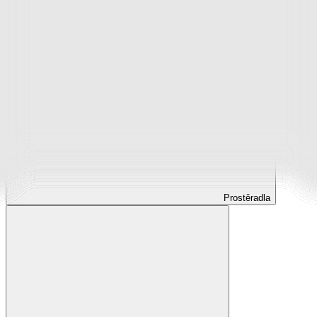
Prostěradla
Prostěradla z mikroplyše
Prostěradla froté
Prostěradla jersey
Prostěradla s elastanem
Prostěradla plátěná
Prostěradla nepropustná
Prostěradla dětská
Prostěradla