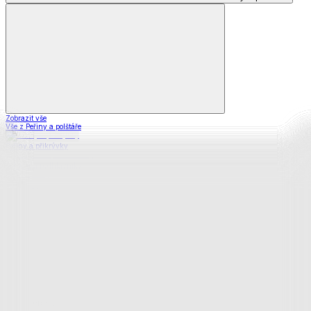
Zobrazit vše
Vše z Peřiny a polštáře
Peřiny a přikrývky
Polštáře a podhlavníky
Soupravy
Prostěradla