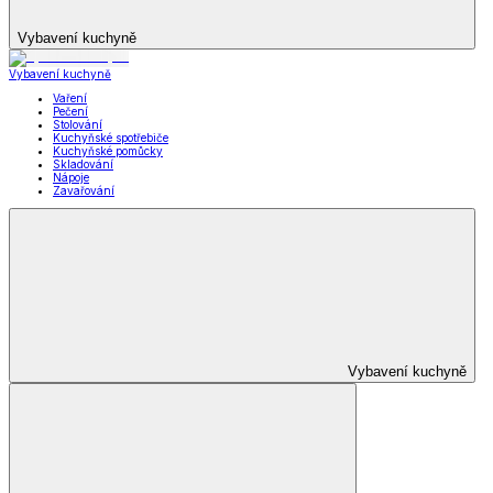
Vybavení kuchyně
Vybavení kuchyně
Vaření
Pečení
Stolování
Kuchyňské spotřebiče
Kuchyňské pomůcky
Skladování
Nápoje
Zavařování
Vybavení kuchyně