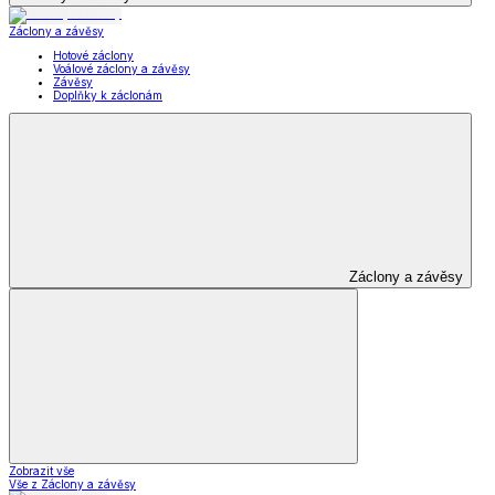
Záclony a závěsy
Hotové záclony
Voálové záclony a závěsy
Závěsy
Doplňky k záclonám
Záclony a závěsy
Zobrazit vše
Vše z Záclony a závěsy