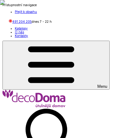
Přístupnostní navigace
Přejít k obsahu
491 204 205
dnes
7
-
22
h
Katalogy
O nás
Kontakty
Menu