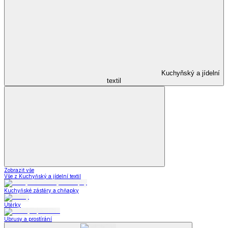
Kuchyňský a jídelní
textil
Zobrazit vše
Vše z Kuchyňský a jídelní textil
Kuchyňské zástěry a chňapky
Utěrky
Ubrusy a prostírání