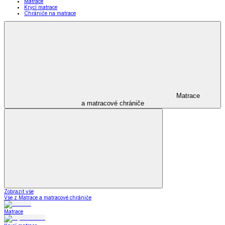
Matrace
Krycí matrace
Chrániče na matrace
Matrace
a matracové chrániče
Zobrazit vše
Vše z Matrace a matracové chrániče
Matrace