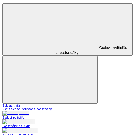
Sedací polštáře
a podsedáky
Zobrazit vše
Vše z Sedací polštáře a podsedáky
Sedací polštáře
Podsedáky na židle
Zdravotní podsedáky