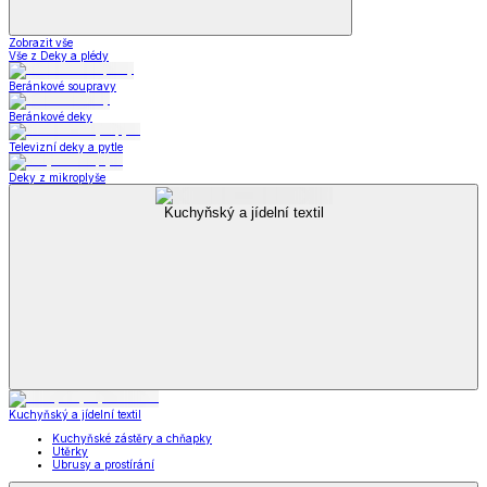
Zobrazit vše
Vše z Deky a plédy
Beránkové soupravy
Beránkové deky
Televizní deky a pytle
Deky z mikroplyše
Kuchyňský a jídelní textil
Kuchyňský a jídelní textil
Kuchyňské zástěry a chňapky
Utěrky
Ubrusy a prostírání