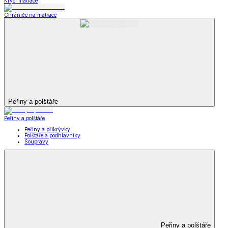
Krycí matrace
Chrániče na matrace
Peřiny a polštáře
Peřiny a polštáře
Peřiny a přikrývky
Polštáře a podhlavníky
Soupravy
Peřiny a polštáře