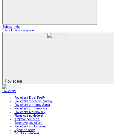
Zobrazit vše
Vše z Ložnice a spaní
Povlečení
Povlečení
Povlečení Dual Feel®
Povlečení z hladké bavlny
Povlečení z mikrovlákna
Povlečení z mikroplyše
Povlečení Matějovský
Flanelové povlečení
Krepové povlečení
Saténové povlečení
Povlečení s fototiskem
Výhodné sady
Dětské povlečení