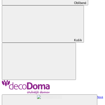
Oblíbené
Košík
Nově