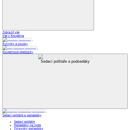
Zobrazit vše
Vše z Koupelna
Ručníky a osušky
Koupelnové předložky
Sedací polštáře a podsedáky
Sedací polštáře a podsedáky
Sedací polštáře
Podsedáky na židle
Zdravotní podsedáky