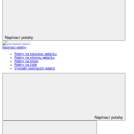
Napínací potahy
Napínací potahy
Potahy na klasickou sedačku
Potahy na rohovou sedačku
Potahy na křeslo
Potahy na židle
Výprodej napínacích potahů
Napínací potahy