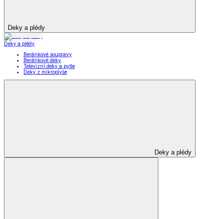
Deky a plédy
Deky a plédy
Beránkové soupravy
Beránkové deky
Televizní deky a pytle
Deky z mikroplyše
Deky a plédy