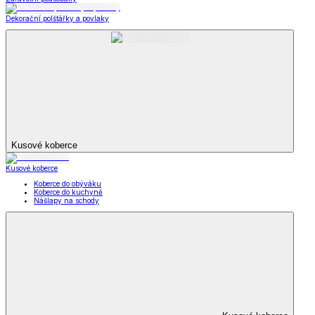
Dekorační polštářky a povlaky
Kusové koberce
Kusové koberce
Koberce do obýváku
Koberce do kuchyně
Nášlapy na schody