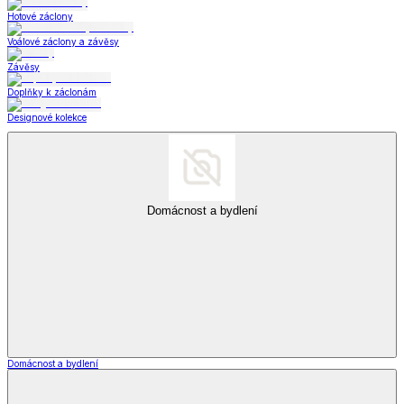
Hotové záclony
Voálové záclony a závěsy
Závěsy
Doplňky k záclonám
Designové kolekce
Domácnost a bydlení
Domácnost a bydlení