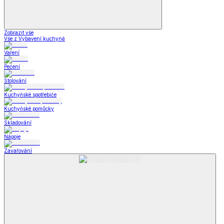
Zobrazit vše
Vše z Vybavení kuchyně
Vaření
Pečení
Stolování
Kuchyňské spotřebiče
Kuchyňské pomůcky
Skladování
Nápoje
Zavařování