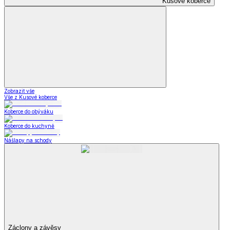
Kusové koberce
Zobrazit vše
Vše z Kusové koberce
Koberce do obýváku
Koberce do kuchyně
Nášlapy na schody
Záclony a závěsy