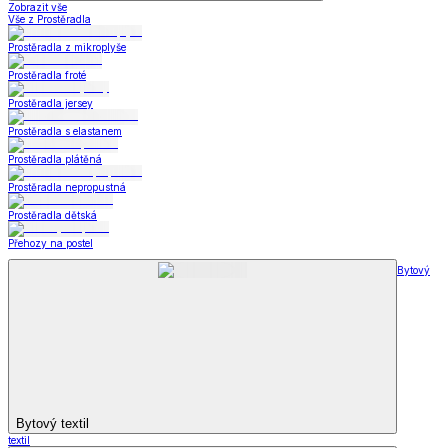
Zobrazit vše
Vše z Prostěradla
Prostěradla z mikroplyše
Prostěradla froté
Prostěradla jersey
Prostěradla s elastanem
Prostěradla plátěná
Prostěradla nepropustná
Prostěradla dětská
Přehozy na postel
Bytový
Bytový textil
textil