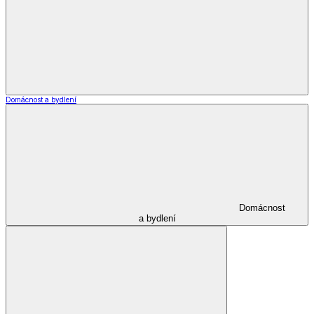
*decoDoma kolekce
Zobrazit vše
Vše z *decoDoma kolekce
Deky a povlečení Dual Feel®
Beránkové deky a soupravy dD
Ložní povlečení dD
Dekorační povlaky a polštářky dD