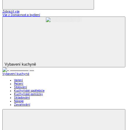
Prostěradla dD
Ubrusy a prostírání dD
Stylové doplňky dD
Krása
Krása a zdraví
a zdraví