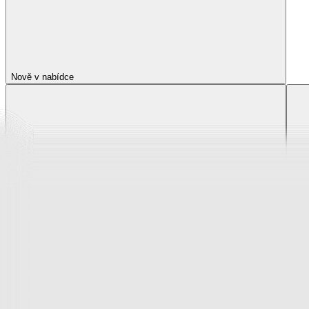
Nově v nabídce
Nově v nabídce
Zobrazit vše
Vše z Nově v nabídce
Novinky z krása a zdraví
Novinky z oblečení, boty a doplňky
Novinky pro děti
Novinky z bytového textilu