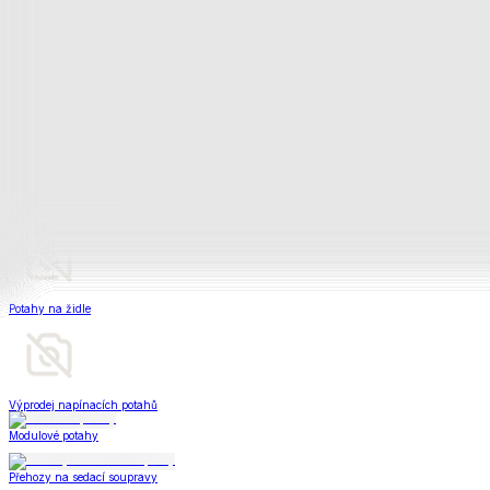
Napínací potahy
Zobrazit vše
Vše z Napínací potahy
Potahy na klasickou sedačku
Potahy na rohovou sedačku
Potahy na křeslo
Potahy na židle
Výprodej napínacích potahů
Modulové potahy
Přehozy na sedací soupravy