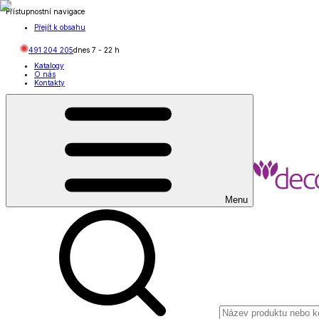
Přístupnostní navigace
Přejít k obsahu
491 204 205
dnes
7
-
22
h
Katalogy
O nás
Kontakty
Menu