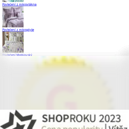
Povlečení z mikrovlákna
Povlečení z mikroplyše
Povlečení Matějovský
Flanelové povlečení
Saténové povlečení