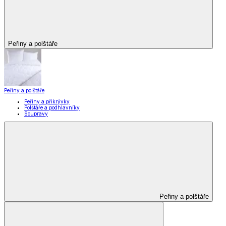
Peřiny a polštáře
Peřiny a polštáře
Peřiny a přikrývky
Polštáře a podhlavníky
Soupravy
Peřiny a polštáře