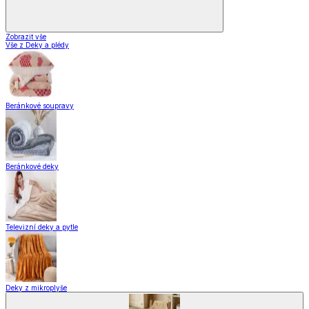
Zobrazit vše
Vše z Deky a plédy
Beránkové soupravy
Beránkové deky
Televizní deky a pytle
Deky z mikroplyše