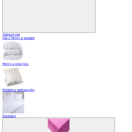
Zobrazit vše
Vše z Peřiny a polštáře
Peřiny a přikrývky
Polštáře a podhlavníky
Soupravy