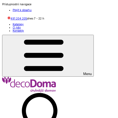
Přístupnostní navigace
Přejít k obsahu
491 204 205
dnes
7
-
22
h
Katalogy
O nás
Kontakty
Menu