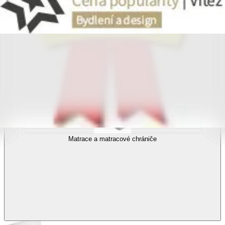
Povlečení s fototiskem
Výhodné sady
Dětské povlečení
Matrace a matracové chrániče