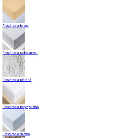
Prostěradla jersey
Prostěradla s elastanem
Prostěradla plátěná
Prostěradla nepropustná
Prostěradla dětská