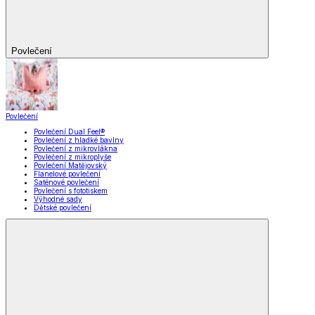
Povlečení
Povlečení
Povlečení Dual Feel®
Povlečení z hladké bavlny
Povlečení z mikrovlákna
Povlečení z mikroplyše
Povlečení Matějovský
Flanelové povlečení
Saténové povlečení
Povlečení s fototiskem
Výhodné sady
Dětské povlečení