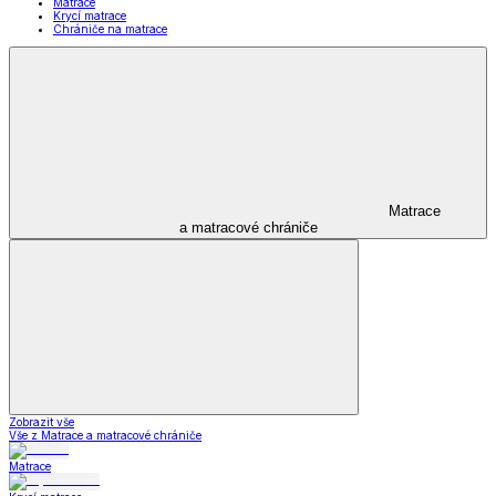
Matrace
Krycí matrace
Chrániče na matrace
Matrace
a matracové chrániče
Zobrazit vše
Vše z Matrace a matracové chrániče
Matrace