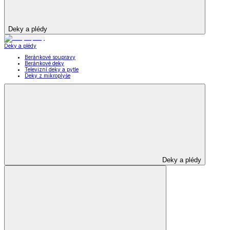
Deky a plédy
Deky a plédy
Beránkové soupravy
Beránkové deky
Televizní deky a pytle
Deky z mikroplyše
Deky a plédy