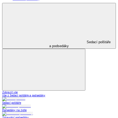
Sedací polštáře
a podsedáky
Zobrazit vše
Vše z Sedací polštáře a podsedáky
Sedací polštáře
Podsedáky na židle
Zdravotní podsedáky