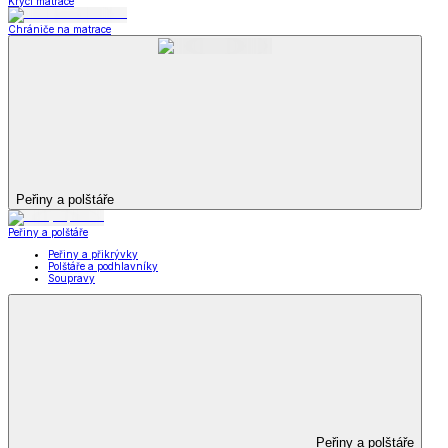
Krycí matrace
Chrániče na matrace
Peřiny a polštáře
Peřiny a polštáře
Peřiny a přikrývky
Polštáře a podhlavníky
Soupravy
Peřiny a polštáře