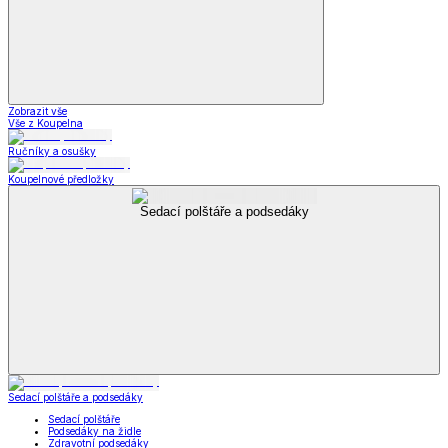
Zobrazit vše
Vše z Koupelna
Ručníky a osušky
Koupelnové předložky
Sedací polštáře a podsedáky
Sedací polštáře a podsedáky
Sedací polštáře
Podsedáky na židle
Zdravotní podsedáky