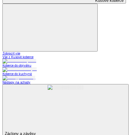
Kusové koberce
Zobrazit vše
Vše z Kusové koberce
Koberce do obýváku
Koberce do kuchyně
Nášlapy na schody
Záclony a závěsy