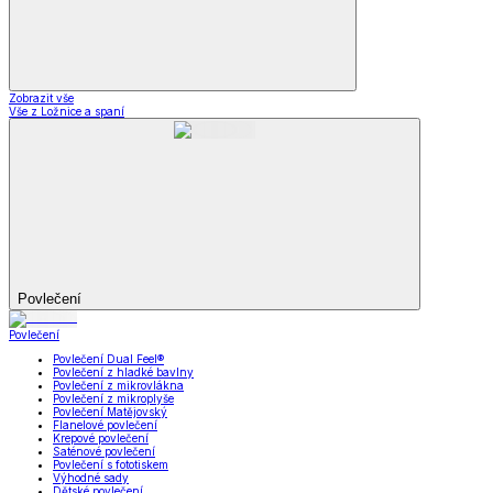
Zobrazit vše
Vše z Ložnice a spaní
Povlečení
Povlečení
Povlečení Dual Feel®
Povlečení z hladké bavlny
Povlečení z mikrovlákna
Povlečení z mikroplyše
Povlečení Matějovský
Flanelové povlečení
Krepové povlečení
Saténové povlečení
Povlečení s fototiskem
Výhodné sady
Dětské povlečení