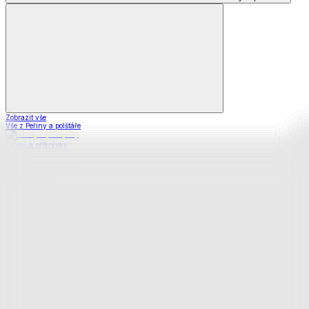
Zobrazit vše
Vše z Peřiny a polštáře
Peřiny a přikrývky
Polštáře a podhlavníky
Soupravy
Prostěradla