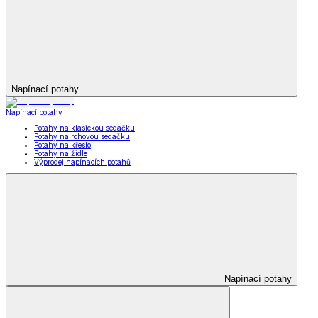
Napínací potahy
Napínací potahy
Potahy na klasickou sedačku
Potahy na rohovou sedačku
Potahy na křeslo
Potahy na židle
Výprodej napínacích potahů
Napínací potahy