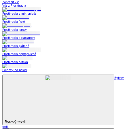
Zobrazit vše
Vše z Prostěradla
Prostěradla z mikroplyše
Prostěradla froté
Prostěradla jersey
Prostěradla s elastanem
Prostěradla plátěná
Prostěradla nepropustná
Prostěradla dětská
Přehozy na postel
Bytový
Bytový textil
textil