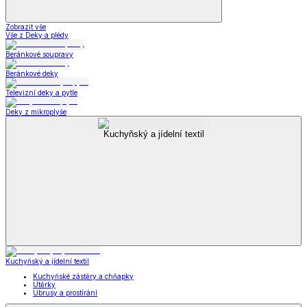
Zobrazit vše
Vše z Deky a plédy
Beránkové soupravy
Beránkové deky
Televizní deky a pytle
Deky z mikroplyše
Kuchyňský a jídelní textil
Kuchyňský a jídelní textil
Kuchyňské zástěry a chňapky
Utěrky
Ubrusy a prostírání