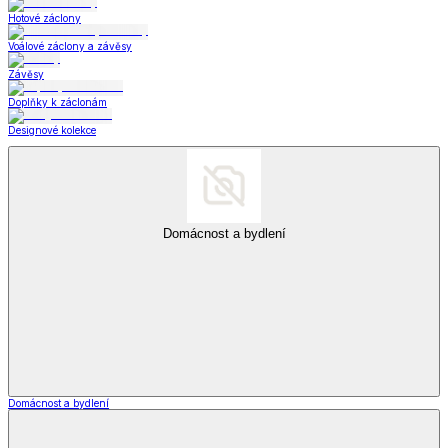
Hotové záclony
Voálové záclony a závěsy
Závěsy
Doplňky k záclonám
Designové kolekce
Domácnost a bydlení
Domácnost a bydlení