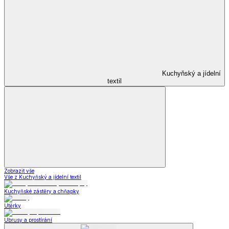
Kuchyňský a jídelní
textil
Zobrazit vše
Vše z Kuchyňský a jídelní textil
Kuchyňské zástěry a chňapky
Utěrky
Ubrusy a prostírání