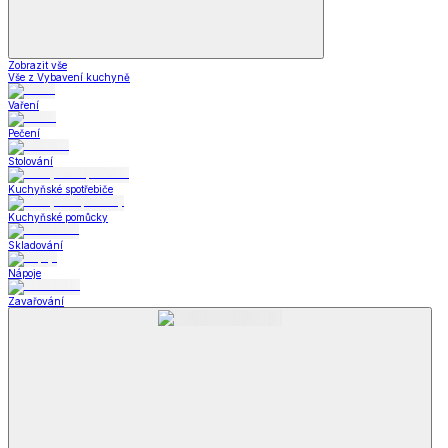
Zobrazit vše
Vše z Vybavení kuchyně
Vaření
Pečení
Stolování
Kuchyňské spotřebiče
Kuchyňské pomůcky
Skladování
Nápoje
Zavařování