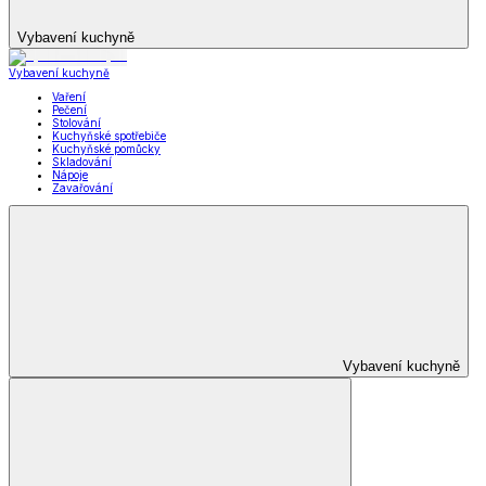
Vybavení kuchyně
Vybavení kuchyně
Vaření
Pečení
Stolování
Kuchyňské spotřebiče
Kuchyňské pomůcky
Skladování
Nápoje
Zavařování
Vybavení kuchyně