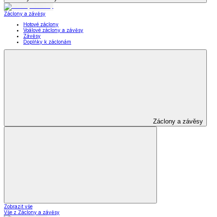
Záclony a závěsy
Hotové záclony
Voálové záclony a závěsy
Závěsy
Doplňky k záclonám
Záclony a závěsy
Zobrazit vše
Vše z Záclony a závěsy