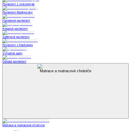
Povlečení z mikroplyše
Povlečení Matějovský
Flanelové povlečení
Krepové povlečení
Saténové povlečení
Povlečení s fototiskem
Výhodné sady
Dětské povlečení
Matrace a matracové chrániče
Matrace a matracové chrániče