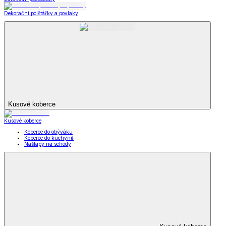
Dekorační polštářky a povlaky
Kusové koberce
Kusové koberce
Koberce do obýváku
Koberce do kuchyně
Nášlapy na schody