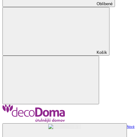
Oblíbené
Košík
Nově