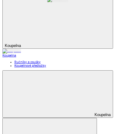
Koupelna
Koupelna
Ručníky a osušky
Koupelnové předložky
Koupelna