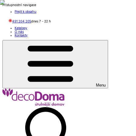
Přístupnostní navigace
Přejít k obsahu
491 204 205
dnes
7
-
22
h
Katalogy
O nás
Kontakty
Menu