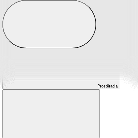
Prostěradla
Prostěradla z mikroplyše
Prostěradla froté
Prostěradla jersey
Prostěradla s elastanem
Prostěradla plátěná
Prostěradla nepropustná
Prostěradla dětská
Prostěradla