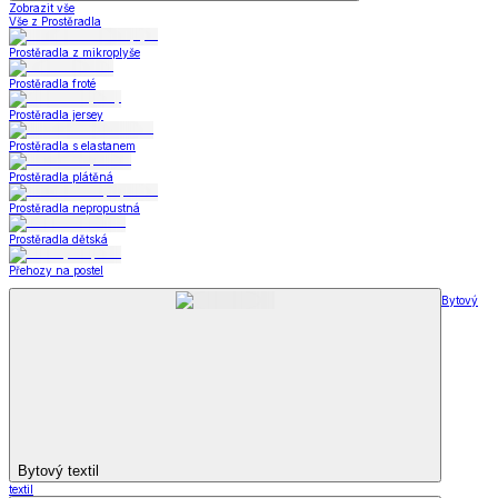
Zobrazit vše
Vše z Prostěradla
Prostěradla z mikroplyše
Prostěradla froté
Prostěradla jersey
Prostěradla s elastanem
Prostěradla plátěná
Prostěradla nepropustná
Prostěradla dětská
Přehozy na postel
Bytový
Bytový textil
textil