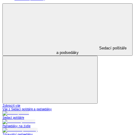
Sedací polštáře
a podsedáky
Zobrazit vše
Vše z Sedací polštáře a podsedáky
Sedací polštáře
Podsedáky na židle
Zdravotní podsedáky