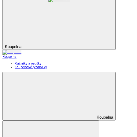
Koupelna
Koupelna
Ručníky a osušky
Koupelnové předložky
Koupelna