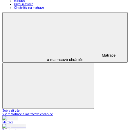
Matrace
Krycí matrace
Chrániče na matrace
Matrace
a matracové chrániče
Zobrazit vše
Vše z Matrace a matracové chrániče
Matrace