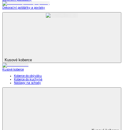
Dekorační polštářky a povlaky
Kusové koberce
Kusové koberce
Koberce do obýváku
Koberce do kuchyně
Nášlapy na schody