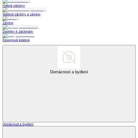
Hotové záclony
Voálové záclony a závěsy
Závěsy
Doplňky k záclonám
Designové kolekce
Domácnost a bydlení
Domácnost a bydlení