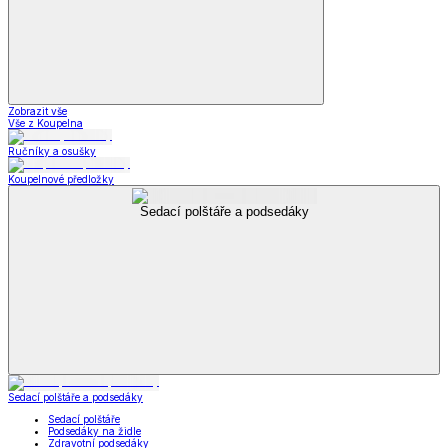
Zobrazit vše
Vše z Koupelna
Ručníky a osušky
Koupelnové předložky
Sedací polštáře a podsedáky
Sedací polštáře a podsedáky
Sedací polštáře
Podsedáky na židle
Zdravotní podsedáky