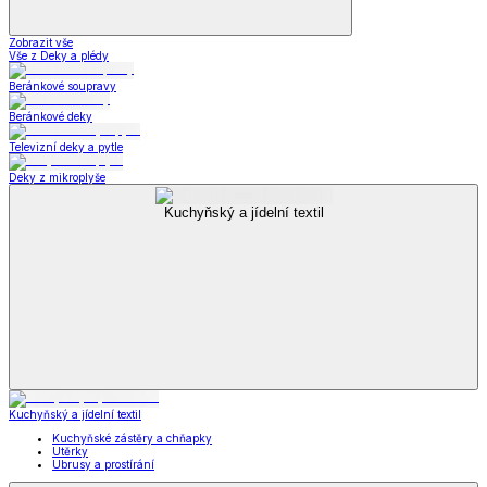
Zobrazit vše
Vše z Deky a plédy
Beránkové soupravy
Beránkové deky
Televizní deky a pytle
Deky z mikroplyše
Kuchyňský a jídelní textil
Kuchyňský a jídelní textil
Kuchyňské zástěry a chňapky
Utěrky
Ubrusy a prostírání