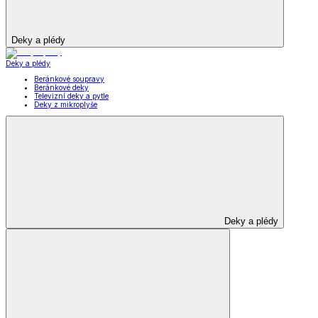
Deky a plédy
Deky a plédy
Beránkové soupravy
Beránkové deky
Televizní deky a pytle
Deky z mikroplyše
Deky a plédy