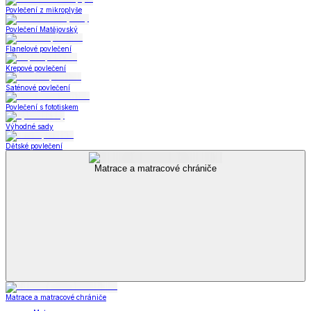
Povlečení z mikroplyše
Povlečení Matějovský
Flanelové povlečení
Krepové povlečení
Saténové povlečení
Povlečení s fototiskem
Výhodné sady
Dětské povlečení
Matrace a matracové chrániče
Matrace a matracové chrániče