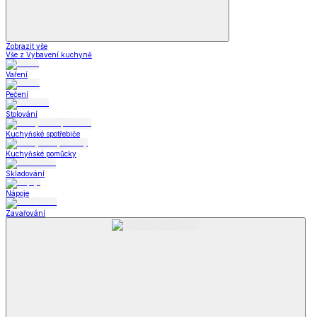
Zobrazit vše
Vše z Vybavení kuchyně
Vaření
Pečení
Stolování
Kuchyňské spotřebiče
Kuchyňské pomůcky
Skladování
Nápoje
Zavařování