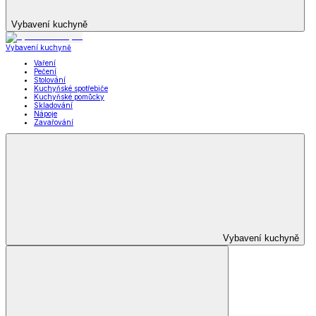
Vybavení kuchyně
Vybavení kuchyně
Vaření
Pečení
Stolování
Kuchyňské spotřebiče
Kuchyňské pomůcky
Skladování
Nápoje
Zavařování
Vybavení kuchyně