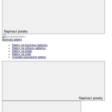
Napínací potahy
Napínací potahy
Potahy na klasickou sedačku
Potahy na rohovou sedačku
Potahy na křeslo
Potahy na židle
Výprodej napínacích potahů
Napínací potahy