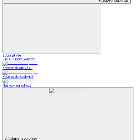
Kusové koberce
Zobrazit vše
Vše z Kusové koberce
Koberce do obýváku
Koberce do kuchyně
Nášlapy na schody
Záclony a závěsy