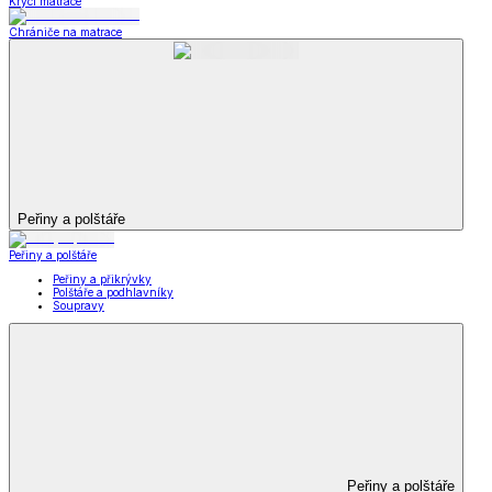
Krycí matrace
Chrániče na matrace
Peřiny a polštáře
Peřiny a polštáře
Peřiny a přikrývky
Polštáře a podhlavníky
Soupravy
Peřiny a polštáře