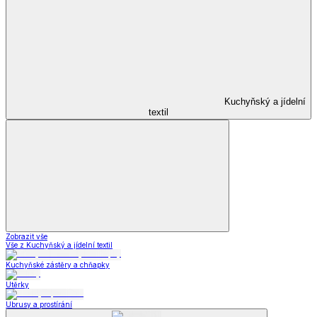
Kuchyňský a jídelní
textil
Zobrazit vše
Vše z Kuchyňský a jídelní textil
Kuchyňské zástěry a chňapky
Utěrky
Ubrusy a prostírání