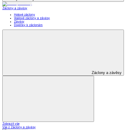
Záclony a závěsy
Hotové záclony
Voálové záclony a závěsy
Závěsy
Doplňky k záclonám
Záclony a závěsy
Zobrazit vše
Vše z Záclony a závěsy