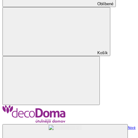
Oblíbené
Košík
Nově