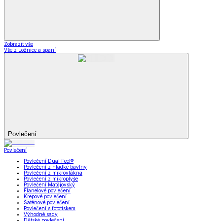
Zobrazit vše
Vše z Ložnice a spaní
Povlečení
Povlečení
Povlečení Dual Feel®
Povlečení z hladké bavlny
Povlečení z mikrovlákna
Povlečení z mikroplyše
Povlečení Matějovský
Flanelové povlečení
Krepové povlečení
Saténové povlečení
Povlečení s fototiskem
Výhodné sady
Dětské povlečení