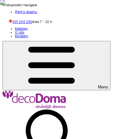
Přístupnostní navigace
Přejít k obsahu
491 204 205
dnes
7
-
22
h
Katalogy
O nás
Kontakty
Menu