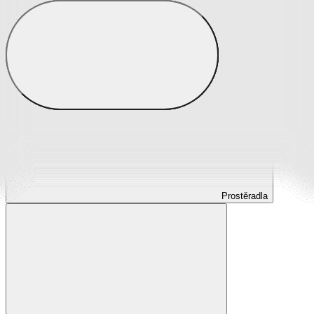
Prostěradla
Prostěradla z mikroplyše
Prostěradla froté
Prostěradla jersey
Prostěradla s elastanem
Prostěradla plátěná
Prostěradla nepropustná
Prostěradla dětská
Prostěradla