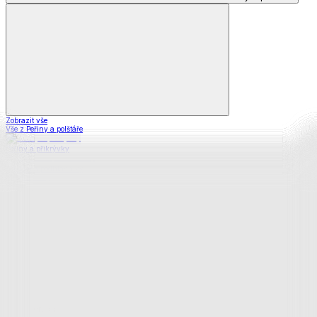
Zobrazit vše
Vše z Peřiny a polštáře
Peřiny a přikrývky
Polštáře a podhlavníky
Soupravy
Prostěradla