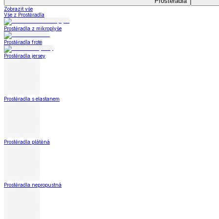
Prostěradla jersey
Prostěradla s elastanem
Prostěradla plátěná
Prostěradla nepropustná
Prostěradla dětská
Prostěradla
Zobrazit vše
Vše z Prostěradla
Prostěradla z mikroplyše
Prostěradla froté
Prostěradla jersey
Prostěradla s elastanem
Prostěradla plátěná
Prostěradla nepropustná
Prostěradla dětská