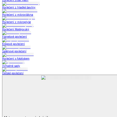
Povlečení
Zobrazit vše
Vše z Povlečení
Povlečení Dual Feel®
Povlečení z hladké bavlny
Povlečení z mikrovlákna
Povlečení z mikroplyše
Povlečení Matějovský
Flanelové povlečení
Krepové povlečení
Saténové povlečení
Povlečení s fototiskem