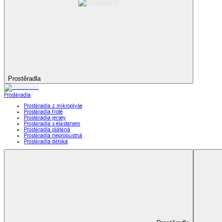
Peřiny a polštáře
Zobrazit vše
Vše z Peřiny a polštáře
Peřiny a přikrývky
Polštáře a podhlavníky
Soupravy
Prostěradla
Prostěradla
Prostěradla z mikroplyše
Prostěradla froté