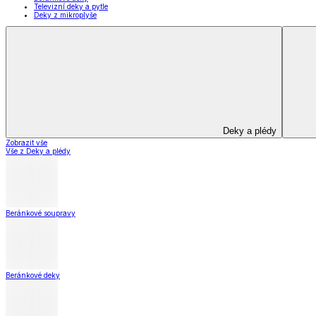
Beránkové deky
Televizní deky a pytle
Deky z mikroplyše
Kuchyňský a jídelní textil
Kuchyňský a jídelní textil
Kuchyňské zástěry a chňapky
Utěrky
Ubrusy a prostírání