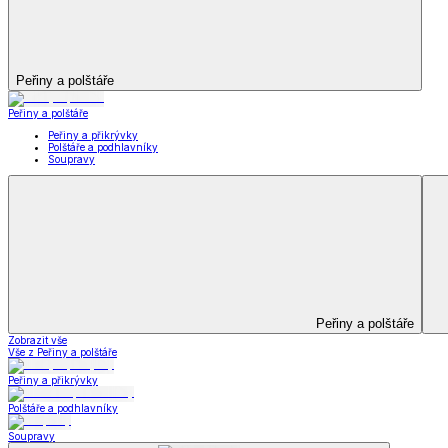
Matrace a matracové c
Zobrazit vše
Vše z Matrace a matracové chrániče
Matrace
Krycí matrace
Chrániče na matrace
Peřiny a polštáře
Peřiny a polštáře
Peřiny a přikrývky
Polštáře a podhlavníky
Soupravy