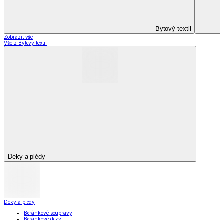
Deky a plédy
Deky a plédy
Beránkové soupravy
Beránkové deky
Televizní deky a pytle
Deky z mikroplyše
Deky a plédy
Zobrazit vše
Vše z Deky a plédy
Beránkové soupravy