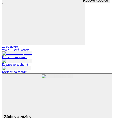
Kusové koberce
Zobrazit vše
Vše z Kusové koberce
Koberce do obýváku
Koberce do kuchyně
Nášlapy na schody
Záclony a závěsy