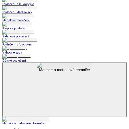
Povlečení z mikroplyše
Povlečení Matějovský
Flanelové povlečení
Krepové povlečení
Saténové povlečení
Povlečení s fototiskem
Výhodné sady
Dětské povlečení
Matrace a matracové chrániče
Matrace a matracové chrániče