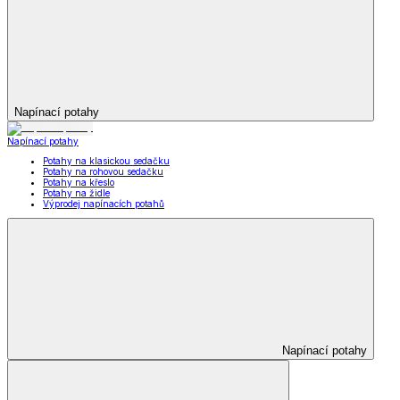
Napínací potahy
Napínací potahy
Potahy na klasickou sedačku
Potahy na rohovou sedačku
Potahy na křeslo
Potahy na židle
Výprodej napínacích potahů
Napínací potahy