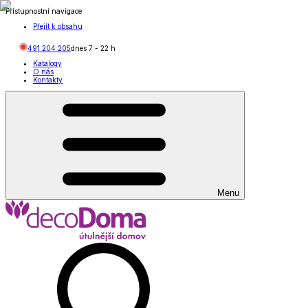
Přístupnostní navigace
Přejít k obsahu
491 204 205
dnes
7
-
22
h
Katalogy
O nás
Kontakty
Menu