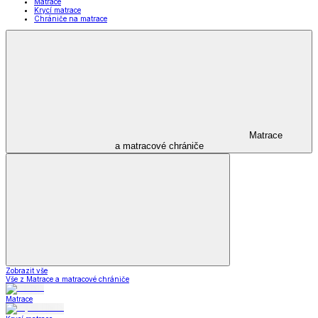
Matrace
Krycí matrace
Chrániče na matrace
Matrace
a matracové chrániče
Zobrazit vše
Vše z Matrace a matracové chrániče
Matrace