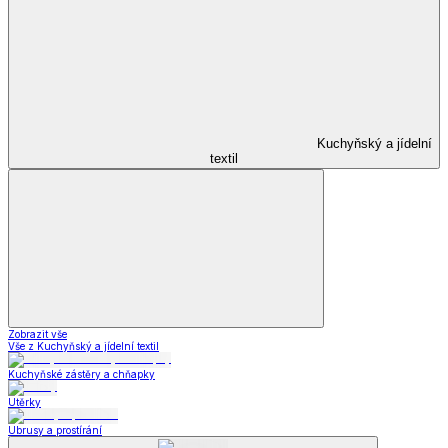
Kuchyňský a jídelní
textil
Zobrazit vše
Vše z Kuchyňský a jídelní textil
Kuchyňské zástěry a chňapky
Utěrky
Ubrusy a prostírání