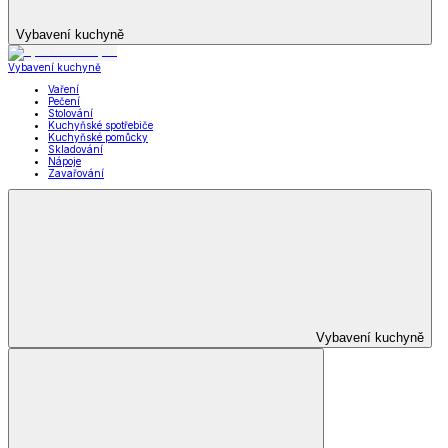
Vybavení kuchyně
Vybavení kuchyně
Vaření
Pečení
Stolování
Kuchyňské spotřebiče
Kuchyňské pomůcky
Skladování
Nápoje
Zavařování
Vybavení kuchyně