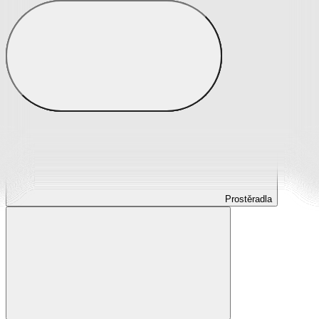
Prostěradla
Prostěradla z mikroplyše
Prostěradla froté
Prostěradla jersey
Prostěradla s elastanem
Prostěradla plátěná
Prostěradla nepropustná
Prostěradla dětská
Prostěradla