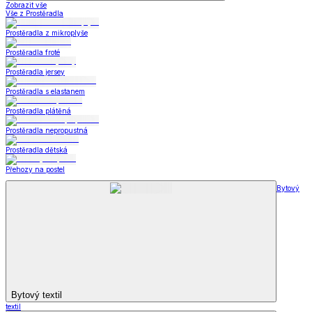
Zobrazit vše
Vše z Prostěradla
Prostěradla z mikroplyše
Prostěradla froté
Prostěradla jersey
Prostěradla s elastanem
Prostěradla plátěná
Prostěradla nepropustná
Prostěradla dětská
Přehozy na postel
Bytový
Bytový textil
textil