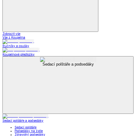
Zobrazit vše
Vše z Koupelna
Ručníky a osušky
Koupelnové předložky
Sedací polštáře a podsedáky
Sedací polštáře a podsedáky
Sedací polštáře
Podsedáky na židle
Zdravotní podsedáky