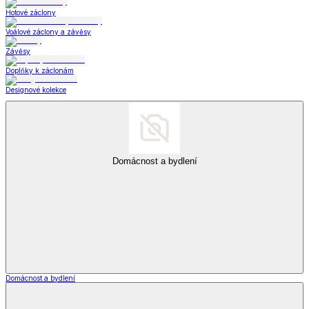
Hotové záclony
Voálové záclony a závěsy
Závěsy
Doplňky k záclonám
Designové kolekce
Domácnost a bydlení
Domácnost a bydlení