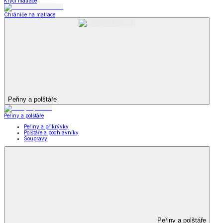
Krycí matrace
Chrániče na matrace
Peřiny a polštáře
Peřiny a polštáře
Peřiny a přikrývky
Polštáře a podhlavníky
Soupravy
Peřiny a polštáře