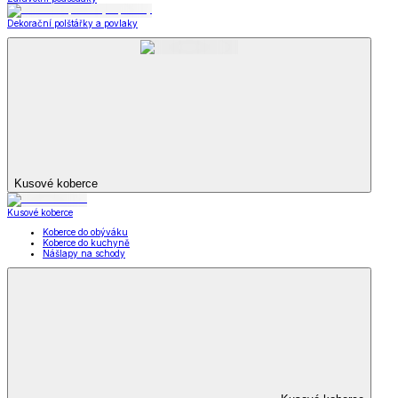
Dekorační polštářky a povlaky
Kusové koberce
Kusové koberce
Koberce do obýváku
Koberce do kuchyně
Nášlapy na schody