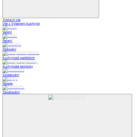
Zobrazit vše
Vše z Vybavení kuchyně
Vaření
Pečení
Stolování
Kuchyňské spotřebiče
Kuchyňské pomůcky
Skladování
Nápoje
Zavařování