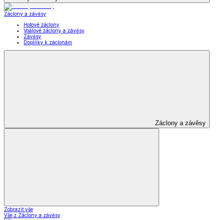
Záclony a závěsy
Hotové záclony
Voálové záclony a závěsy
Závěsy
Doplňky k záclonám
Záclony a závěsy
Zobrazit vše
Vše z Záclony a závěsy