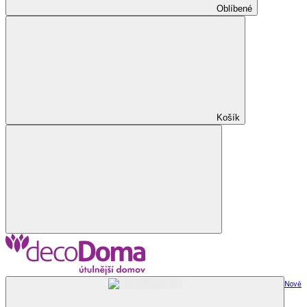
Oblíbené
Košík
Nově