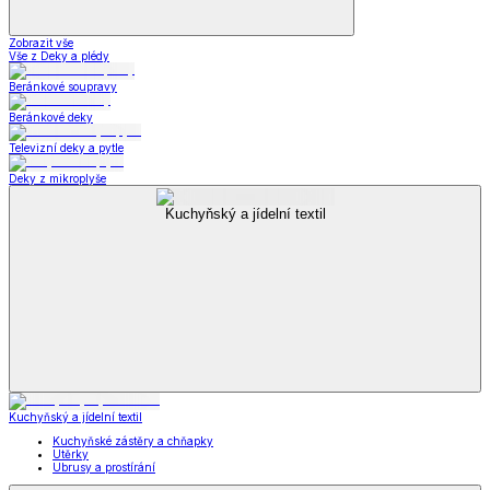
Zobrazit vše
Vše z Deky a plédy
Beránkové soupravy
Beránkové deky
Televizní deky a pytle
Deky z mikroplyše
Kuchyňský a jídelní textil
Kuchyňský a jídelní textil
Kuchyňské zástěry a chňapky
Utěrky
Ubrusy a prostírání