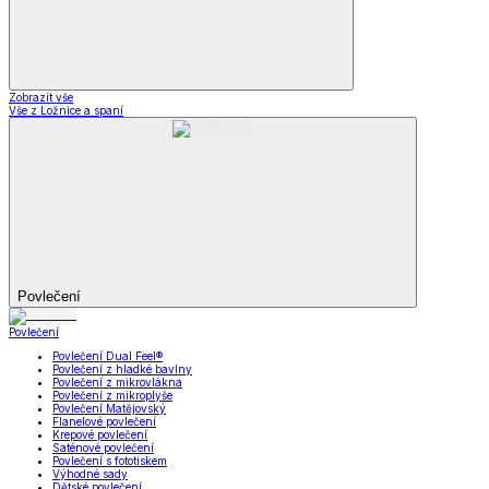
Zobrazit vše
Vše z Ložnice a spaní
Povlečení
Povlečení
Povlečení Dual Feel®
Povlečení z hladké bavlny
Povlečení z mikrovlákna
Povlečení z mikroplyše
Povlečení Matějovský
Flanelové povlečení
Krepové povlečení
Saténové povlečení
Povlečení s fototiskem
Výhodné sady
Dětské povlečení