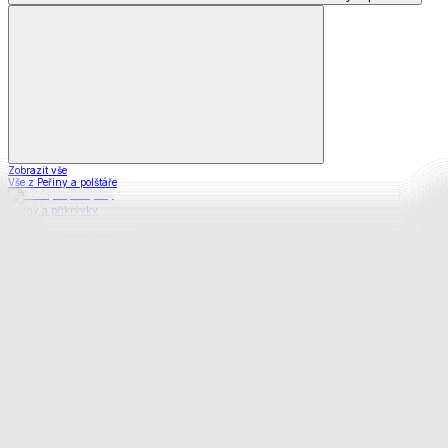
Zobrazit vše
Vše z Peřiny a polštáře
Peřiny a přikrývky
Polštáře a podhlavníky
Soupravy
Prostěradla