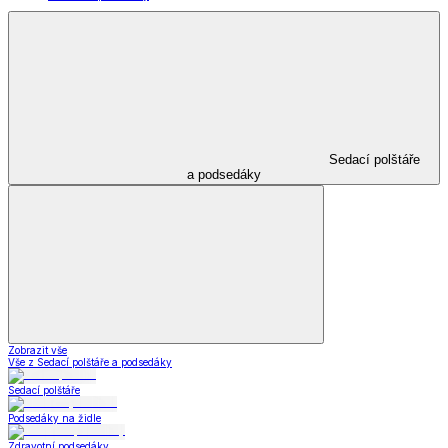
Sedací polštáře
a podsedáky
Zobrazit vše
Vše z Sedací polštáře a podsedáky
Sedací polštáře
Podsedáky na židle
Zdravotní podsedáky