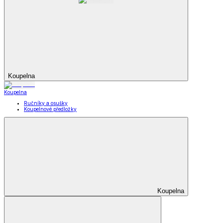
Koupelna
Koupelna
Ručníky a osušky
Koupelnové předložky
Koupelna