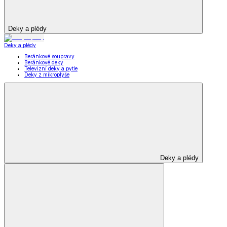
Deky a plédy
Deky a plédy
Beránkové soupravy
Beránkové deky
Televizní deky a pytle
Deky z mikroplyše
Deky a plédy