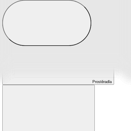
Prostěradla
Prostěradla z mikroplyše
Prostěradla froté
Prostěradla jersey
Prostěradla s elastanem
Prostěradla plátěná
Prostěradla nepropustná
Prostěradla dětská
Prostěradla