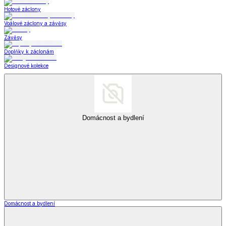
Hotové záclony
Voálové záclony a závěsy
Závěsy
Doplňky k záclonám
Designové kolekce
Domácnost a bydlení
Domácnost a bydlení