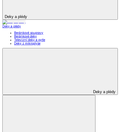
Deky a plédy
Deky a plédy
Beránkové soupravy
Beránkové deky
Televizní deky a pytle
Deky z mikroplyše
Deky a plédy