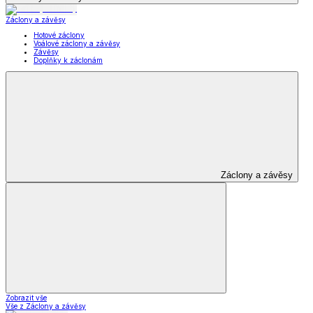
Záclony a závěsy
Hotové záclony
Voálové záclony a závěsy
Závěsy
Doplňky k záclonám
Záclony a závěsy
Zobrazit vše
Vše z Záclony a závěsy