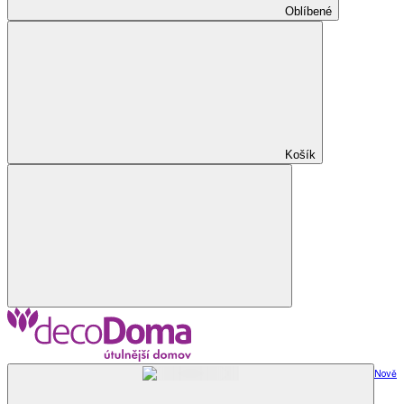
Oblíbené
Košík
Nově