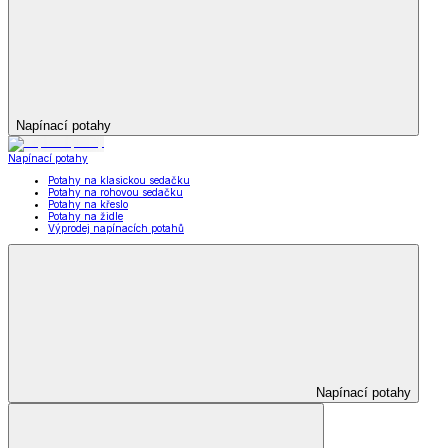
Napínací potahy
Napínací potahy
Potahy na klasickou sedačku
Potahy na rohovou sedačku
Potahy na křeslo
Potahy na židle
Výprodej napínacích potahů
Napínací potahy