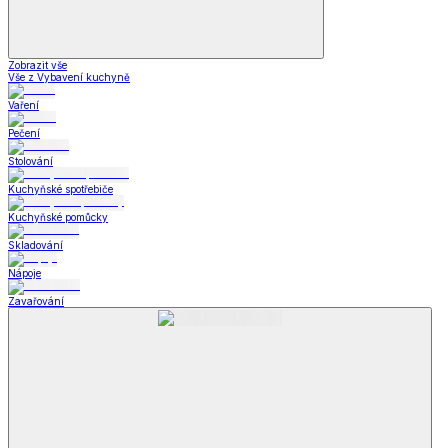
Zobrazit vše
Vše z Vybavení kuchyně
Vaření
Pečení
Stolování
Kuchyňské spotřebiče
Kuchyňské pomůcky
Skladování
Nápoje
Zavařování