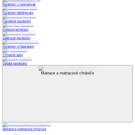
Povlečení z mikroplyše
Povlečení Matějovský
Flanelové povlečení
Krepové povlečení
Saténové povlečení
Povlečení s fototiskem
Výhodné sady
Dětské povlečení
Matrace a matracové chrániče
Matrace a matracové chrániče