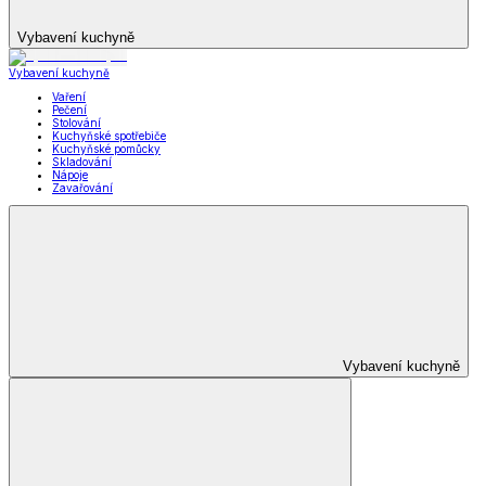
Vybavení kuchyně
Vybavení kuchyně
Vaření
Pečení
Stolování
Kuchyňské spotřebiče
Kuchyňské pomůcky
Skladování
Nápoje
Zavařování
Vybavení kuchyně