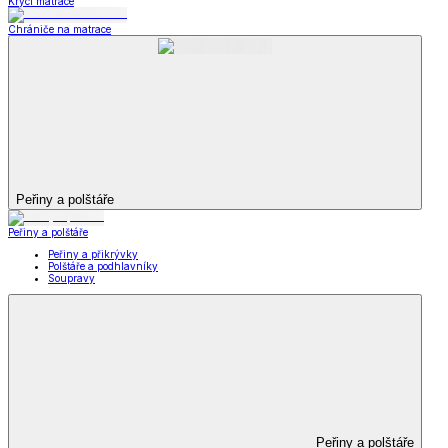
Krycí matrace
Chrániče na matrace
Peřiny a polštáře
Peřiny a polštáře
Peřiny a přikrývky
Polštáře a podhlavníky
Soupravy
Peřiny a polštáře