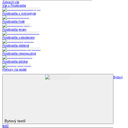
Zobrazit vše
Vše z Prostěradla
Prostěradla z mikroplyše
Prostěradla froté
Prostěradla jersey
Prostěradla s elastanem
Prostěradla plátěná
Prostěradla nepropustná
Prostěradla dětská
Přehozy na postel
Bytový
Bytový textil
textil