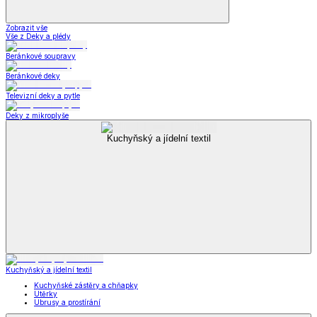
Zobrazit vše
Vše z Deky a plédy
Beránkové soupravy
Beránkové deky
Televizní deky a pytle
Deky z mikroplyše
Kuchyňský a jídelní textil
Kuchyňský a jídelní textil
Kuchyňské zástěry a chňapky
Utěrky
Ubrusy a prostírání