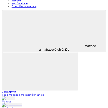
Matrace
Krycí matrace
Chrániče na matrace
Matrace
a matracové chrániče
Zobrazit vše
Vše z Matrace a matracové chrániče
Matrace