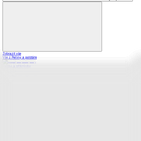
Zobrazit vše
Vše z Peřiny a polštáře
Peřiny a přikrývky
Polštáře a podhlavníky
Soupravy
Prostěradla