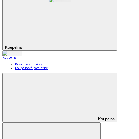
Koupelna
Koupelna
Ručníky a osušky
Koupelnové předložky
Koupelna