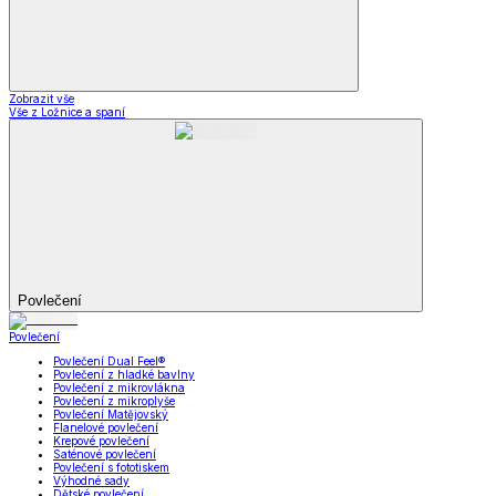
Zobrazit vše
Vše z Ložnice a spaní
Povlečení
Povlečení
Povlečení Dual Feel®
Povlečení z hladké bavlny
Povlečení z mikrovlákna
Povlečení z mikroplyše
Povlečení Matějovský
Flanelové povlečení
Krepové povlečení
Saténové povlečení
Povlečení s fototiskem
Výhodné sady
Dětské povlečení