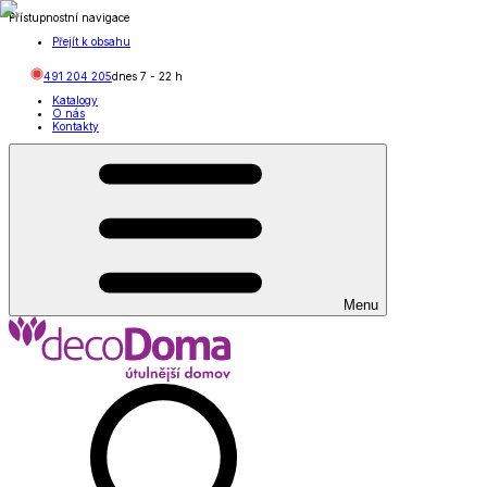
Přístupnostní navigace
Přejít k obsahu
491 204 205
dnes
7
-
22
h
Katalogy
O nás
Kontakty
Menu