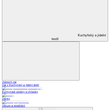
Kuchyňský a jídelní
textil
Zobrazit vše
Vše z Kuchyňský a jídelní textil
Kuchyňské zástěry a chňapky
Utěrky
Ubrusy a prostírání