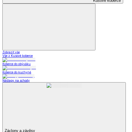
Kusové koberce
Zobrazit vše
Vše z Kusové koberce
Koberce do obýváku
Koberce do kuchyně
Nášlapy na schody
Záclony a závěsy