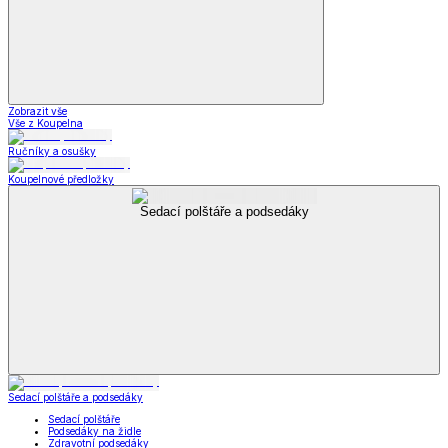
Zobrazit vše
Vše z Koupelna
Ručníky a osušky
Koupelnové předložky
Sedací polštáře a podsedáky
Sedací polštáře a podsedáky
Sedací polštáře
Podsedáky na židle
Zdravotní podsedáky