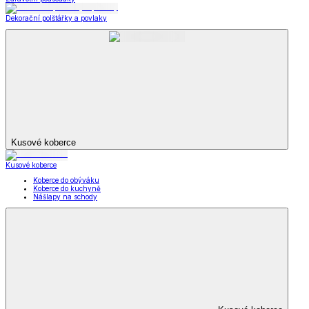
Dekorační polštářky a povlaky
Kusové koberce
Kusové koberce
Koberce do obýváku
Koberce do kuchyně
Nášlapy na schody