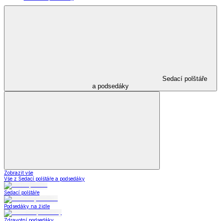
Sedací polštáře
a podsedáky
Zobrazit vše
Vše z Sedací polštáře a podsedáky
Sedací polštáře
Podsedáky na židle
Zdravotní podsedáky