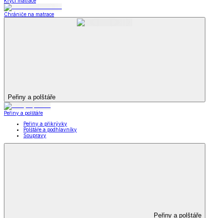
Krycí matrace
Chrániče na matrace
Peřiny a polštáře
Peřiny a polštáře
Peřiny a přikrývky
Polštáře a podhlavníky
Soupravy
Peřiny a polštáře