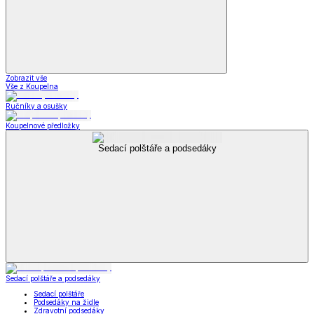
Zobrazit vše
Vše z Koupelna
Ručníky a osušky
Koupelnové předložky
Sedací polštáře a podsedáky
Sedací polštáře a podsedáky
Sedací polštáře
Podsedáky na židle
Zdravotní podsedáky