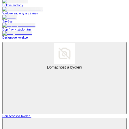
Hotové záclony
Voálové záclony a závěsy
Závěsy
Doplňky k záclonám
Designové kolekce
Domácnost a bydlení
Domácnost a bydlení