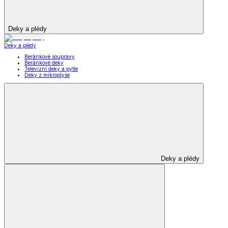
Deky a plédy
Deky a plédy
Beránkové soupravy
Beránkové deky
Televizní deky a pytle
Deky z mikroplyše
Deky a plédy