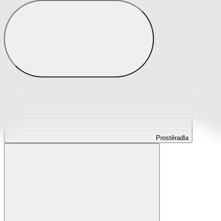
Prostěradla
Prostěradla z mikroplyše
Prostěradla froté
Prostěradla jersey
Prostěradla s elastanem
Prostěradla plátěná
Prostěradla nepropustná
Prostěradla dětská
Prostěradla