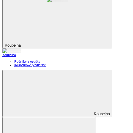
Koupelna
Koupelna
Ručníky a osušky
Koupelnové předložky
Koupelna