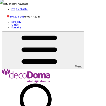
Přístupnostní navigace
Přejít k obsahu
491 204 205
dnes
7
-
22
h
Katalogy
O nás
Kontakty
Menu