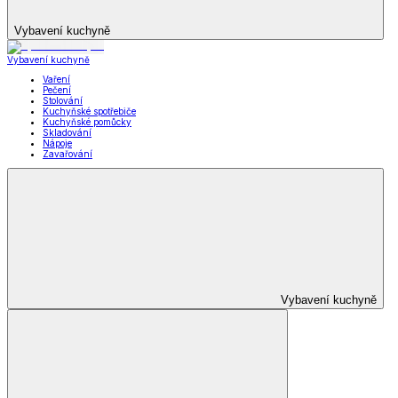
Vybavení kuchyně
Vybavení kuchyně
Vaření
Pečení
Stolování
Kuchyňské spotřebiče
Kuchyňské pomůcky
Skladování
Nápoje
Zavařování
Vybavení kuchyně