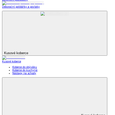
Dekorační polštářky a povlaky
Kusové koberce
Kusové koberce
Koberce do obýváku
Koberce do kuchyně
Nášlapy na schody