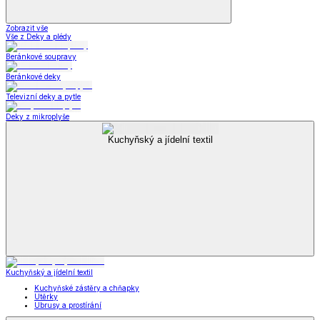
Zobrazit vše
Vše z Deky a plédy
Beránkové soupravy
Beránkové deky
Televizní deky a pytle
Deky z mikroplyše
Kuchyňský a jídelní textil
Kuchyňský a jídelní textil
Kuchyňské zástěry a chňapky
Utěrky
Ubrusy a prostírání