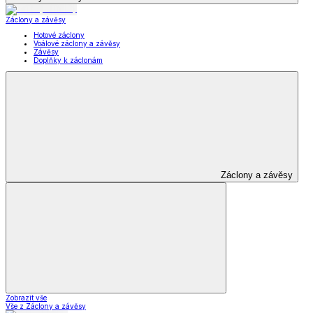
Záclony a závěsy
Hotové záclony
Voálové záclony a závěsy
Závěsy
Doplňky k záclonám
Záclony a závěsy
Zobrazit vše
Vše z Záclony a závěsy