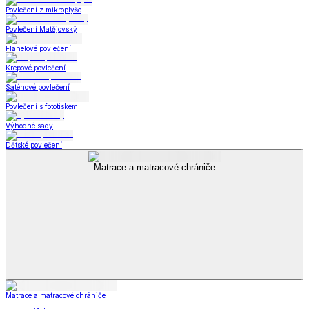
Povlečení z mikroplyše
Povlečení Matějovský
Flanelové povlečení
Krepové povlečení
Saténové povlečení
Povlečení s fototiskem
Výhodné sady
Dětské povlečení
Matrace a matracové chrániče
Matrace a matracové chrániče