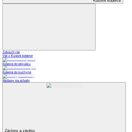
Kusové koberce
Zobrazit vše
Vše z Kusové koberce
Koberce do obýváku
Koberce do kuchyně
Nášlapy na schody
Záclony a závěsy