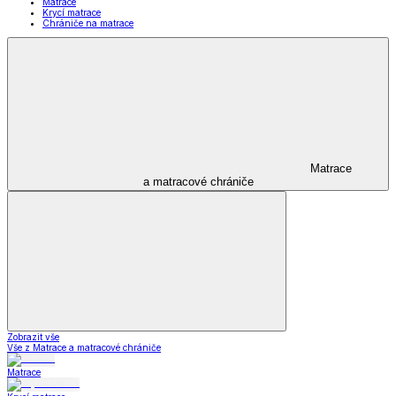
Matrace
Krycí matrace
Chrániče na matrace
Matrace
a matracové chrániče
Zobrazit vše
Vše z Matrace a matracové chrániče
Matrace