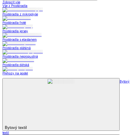
Zobrazit vše
Vše z Prostěradla
Prostěradla z mikroplyše
Prostěradla froté
Prostěradla jersey
Prostěradla s elastanem
Prostěradla plátěná
Prostěradla nepropustná
Prostěradla dětská
Přehozy na postel
Bytový
Bytový textil
textil