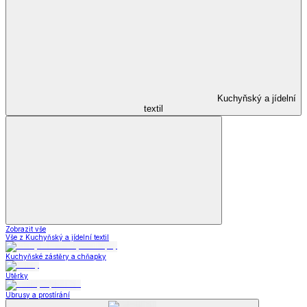
Kuchyňský a jídelní
textil
Zobrazit vše
Vše z Kuchyňský a jídelní textil
Kuchyňské zástěry a chňapky
Utěrky
Ubrusy a prostírání