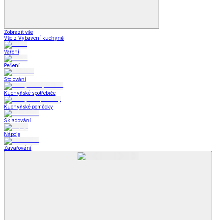
Zobrazit vše
Vše z Vybavení kuchyně
Vaření
Pečení
Stolování
Kuchyňské spotřebiče
Kuchyňské pomůcky
Skladování
Nápoje
Zavařování