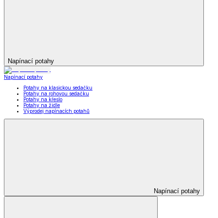
Napínací potahy
Napínací potahy
Potahy na klasickou sedačku
Potahy na rohovou sedačku
Potahy na křeslo
Potahy na židle
Výprodej napínacích potahů
Napínací potahy