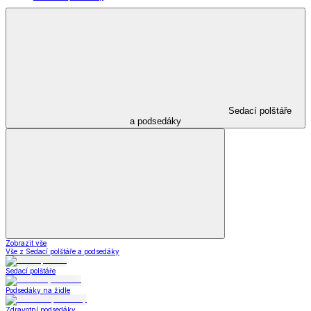
Sedací polštáře
a podsedáky
Zobrazit vše
Vše z Sedací polštáře a podsedáky
Sedací polštáře
Podsedáky na židle
Zdravotní podsedáky