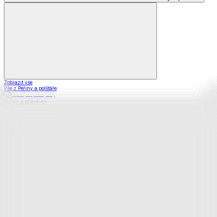
Zobrazit vše
Vše z Peřiny a polštáře
Peřiny a přikrývky
Polštáře a podhlavníky
Soupravy
Prostěradla