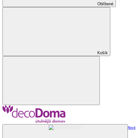
Oblíbené
Košík
Nově