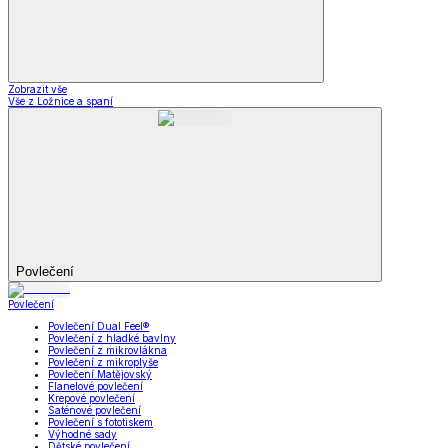
Zobrazit vše
Vše z Ložnice a spaní
Povlečení
Povlečení
Povlečení Dual Feel®
Povlečení z hladké bavlny
Povlečení z mikrovlákna
Povlečení z mikroplyše
Povlečení Matějovský
Flanelové povlečení
Krepové povlečení
Saténové povlečení
Povlečení s fototiskem
Výhodné sady
Dětské povlečení