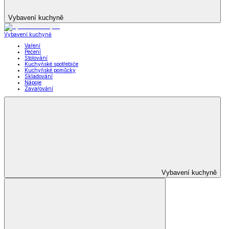
Vybavení kuchyně
Vybavení kuchyně
Vaření
Pečení
Stolování
Kuchyňské spotřebiče
Kuchyňské pomůcky
Skladování
Nápoje
Zavařování
Vybavení kuchyně