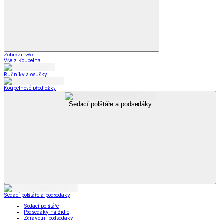
Zobrazit vše
Vše z Koupelna
Ručníky a osušky
Koupelnové předložky
Sedací polštáře a podsedáky
Sedací polštáře a podsedáky
Sedací polštáře
Podsedáky na židle
Zdravotní podsedáky