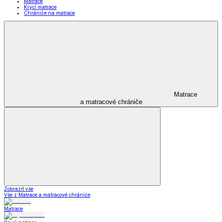
Matrace
Krycí matrace
Chrániče na matrace
Matrace
a matracové chrániče
Zobrazit vše
Vše z Matrace a matracové chrániče
Matrace