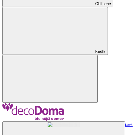
Oblíbené
Košík
Nově