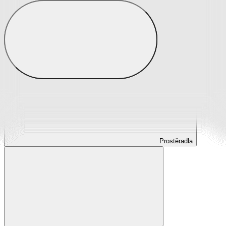
Prostěradla
Prostěradla z mikroplyše
Prostěradla froté
Prostěradla jersey
Prostěradla s elastanem
Prostěradla plátěná
Prostěradla nepropustná
Prostěradla dětská
Prostěradla