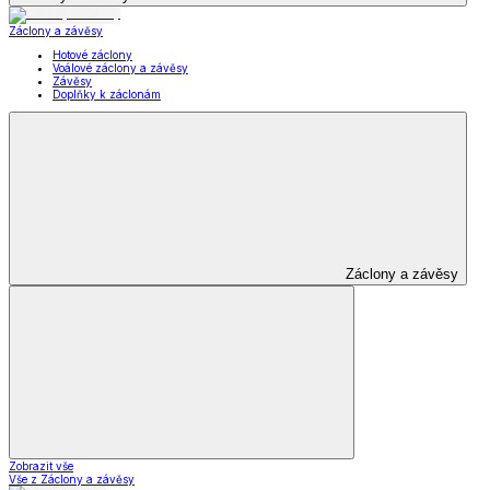
Záclony a závěsy
Hotové záclony
Voálové záclony a závěsy
Závěsy
Doplňky k záclonám
Záclony a závěsy
Zobrazit vše
Vše z Záclony a závěsy