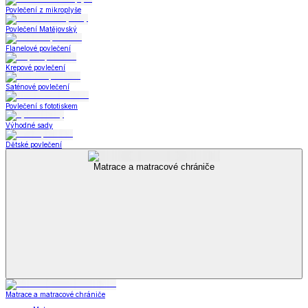
Povlečení z mikroplyše
Povlečení Matějovský
Flanelové povlečení
Krepové povlečení
Saténové povlečení
Povlečení s fototiskem
Výhodné sady
Dětské povlečení
Matrace a matracové chrániče
Matrace a matracové chrániče