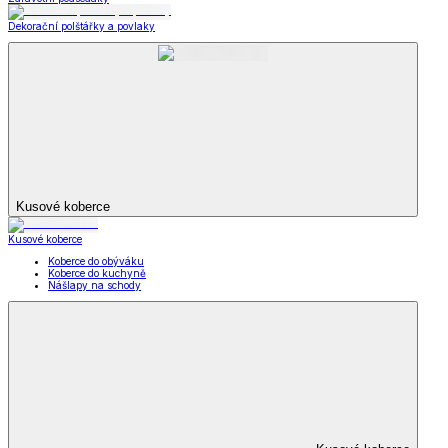
Dekorační polštářky a povlaky
Kusové koberce
Kusové koberce
Koberce do obýváku
Koberce do kuchyně
Nášlapy na schody