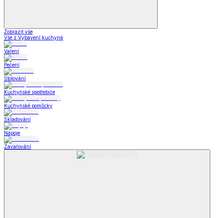
Zobrazit vše
Vše z Vybavení kuchyně
Vaření
Pečení
Stolování
Kuchyňské spotřebiče
Kuchyňské pomůcky
Skladování
Nápoje
Zavařování