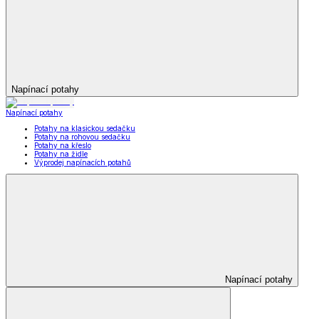
Napínací potahy
Napínací potahy
Potahy na klasickou sedačku
Potahy na rohovou sedačku
Potahy na křeslo
Potahy na židle
Výprodej napínacích potahů
Napínací potahy