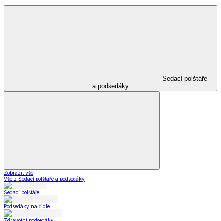
Sedací polštáře
a podsedáky
Zobrazit vše
Vše z Sedací polštáře a podsedáky
Sedací polštáře
Podsedáky na židle
Zdravotní podsedáky