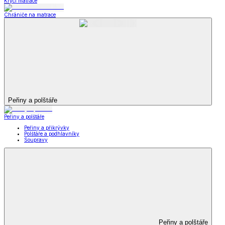
Krycí matrace
Chrániče na matrace
Peřiny a polštáře
Peřiny a polštáře
Peřiny a přikrývky
Polštáře a podhlavníky
Soupravy
Peřiny a polštáře