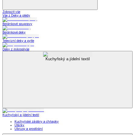
Zobrazit vše
Vše z Deky a plédy
Beránkové soupravy
Beránkové deky
Televizní deky a pytle
Deky z mikroplyše
Kuchyňský a jídelní textil
Kuchyňský a jídelní textil
Kuchyňské zástěry a chňapky
Utěrky
Ubrusy a prostírání