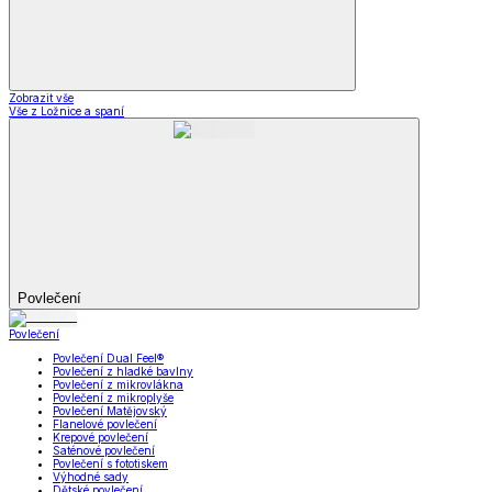
Zobrazit vše
Vše z Ložnice a spaní
Povlečení
Povlečení
Povlečení Dual Feel®
Povlečení z hladké bavlny
Povlečení z mikrovlákna
Povlečení z mikroplyše
Povlečení Matějovský
Flanelové povlečení
Krepové povlečení
Saténové povlečení
Povlečení s fototiskem
Výhodné sady
Dětské povlečení