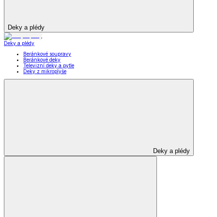
Deky a plédy
Deky a plédy
Beránkové soupravy
Beránkové deky
Televizní deky a pytle
Deky z mikroplyše
Deky a plédy