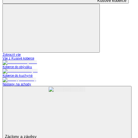
Kusové koberce
Zobrazit vše
Vše z Kusové koberce
Koberce do obýváku
Koberce do kuchyně
Nášlapy na schody
Záclony a závěsy