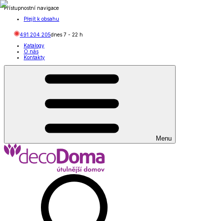
Přístupnostní navigace
Přejít k obsahu
491 204 205
dnes
7
-
22
h
Katalogy
O nás
Kontakty
Menu