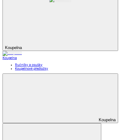
Koupelna
Koupelna
Ručníky a osušky
Koupelnové předložky
Koupelna