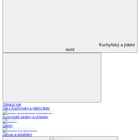
Kuchyňský a jídelní
textil
Zobrazit vše
Vše z Kuchyňský a jídelní textil
Kuchyňské zástěry a chňapky
Utěrky
Ubrusy a prostírání