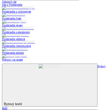
Zobrazit vše
Vše z Prostěradla
Prostěradla z mikroplyše
Prostěradla froté
Prostěradla jersey
Prostěradla s elastanem
Prostěradla plátěná
Prostěradla nepropustná
Prostěradla dětská
Přehozy na postel
Bytový
Bytový textil
textil