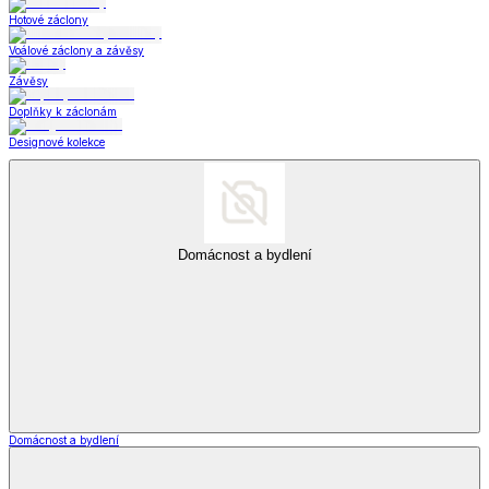
Hotové záclony
Voálové záclony a závěsy
Závěsy
Doplňky k záclonám
Designové kolekce
Domácnost a bydlení
Domácnost a bydlení