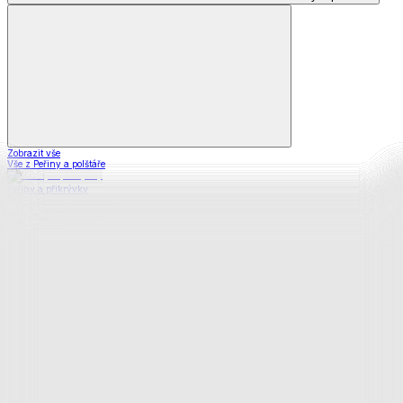
Zobrazit vše
Vše z Peřiny a polštáře
Peřiny a přikrývky
Polštáře a podhlavníky
Soupravy
Prostěradla